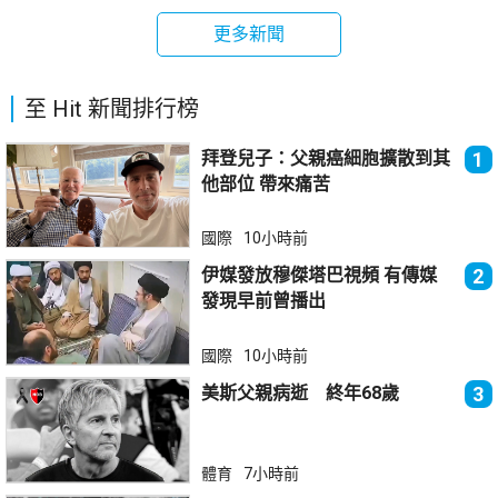
更多新聞
至 Hit 新聞排行榜
拜登兒子：父親癌細胞擴散到其
1
他部位 帶來痛苦
國際
10小時前
伊媒發放穆傑塔巴視頻 有傳媒
2
發現早前曾播出
國際
10小時前
美斯父親病逝 終年68歲
3
體育
7小時前