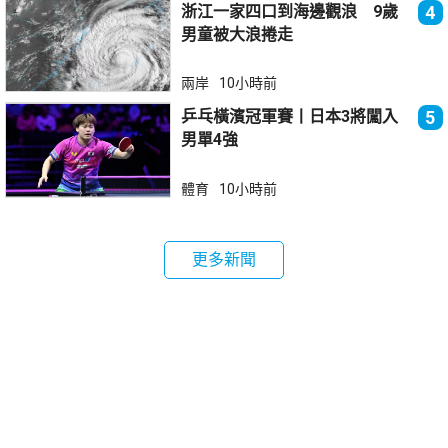
浙江一家四口到海邊觀浪 9歲
4
男童被大浪捲走
兩岸
10小時前
乒乓橫濱冠軍賽丨日本3將闖入
5
男單4強
體育
10小時前
更多新聞