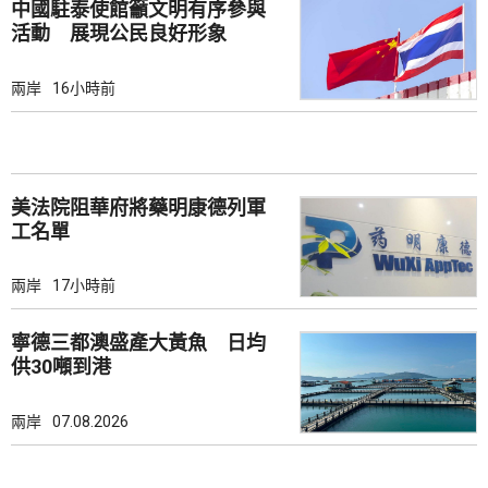
中國駐泰使館籲文明有序參與
活動 展現公民良好形象
兩岸
16小時前
美法院阻華府將藥明康德列軍
工名單
兩岸
17小時前
寧德三都澳盛產大黃魚 日均
供30噸到港
兩岸
07.08.2026