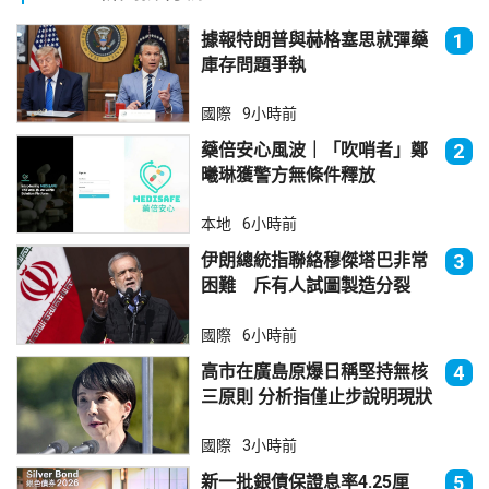
據報特朗普與赫格塞思就彈藥
1
庫存問題爭執
國際
9小時前
藥倍安心風波｜「吹哨者」鄭
2
曦琳獲警方無條件釋放
本地
6小時前
伊朗總統指聯絡穆傑塔巴非常
3
困難 斥有人試圖製造分裂
國際
6小時前
高市在廣島原爆日稱堅持無核
4
三原則 分析指僅止步說明現狀
國際
3小時前
新一批銀債保證息率4.25厘
5