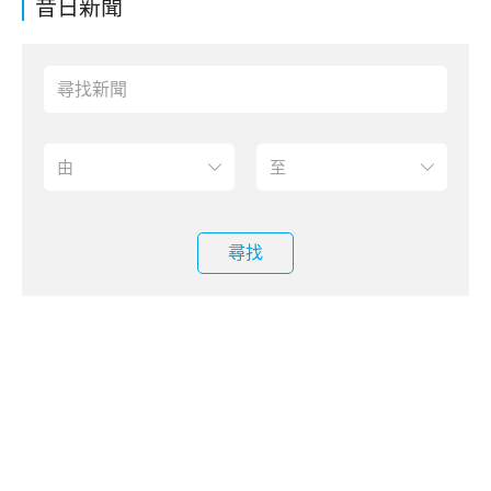
昔日新聞
尋找