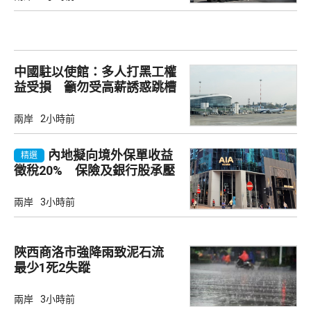
中國駐以使館：多人打黑工權
益受損 籲勿受高薪誘惑跳槽
兩岸
2小時前
內地擬向境外保單收益
精選
徵稅20% 保險及銀行股承壓
兩岸
3小時前
陜西商洛市強降雨致泥石流
最少1死2失蹤
兩岸
3小時前