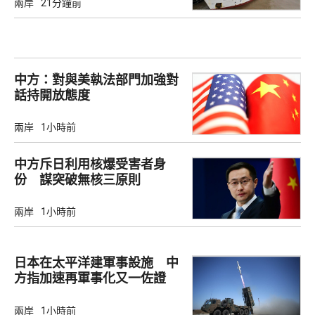
兩岸
21分鐘前
中方：對與美執法部門加強對
話持開放態度
兩岸
1小時前
中方斥日利用核爆受害者身
份 謀突破無核三原則
兩岸
1小時前
日本在太平洋建軍事設施 中
方指加速再軍事化又一佐證
兩岸
1小時前