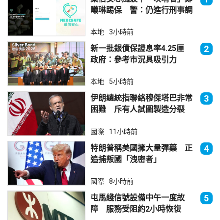
曦琳踢保 警：仍進行刑事調
查
本地
3小時前
新一批銀債保證息率4.25厘
2
政府：參考市況具吸引力
本地
5小時前
伊朗總統指聯絡穆傑塔巴非常
3
困難 斥有人試圖製造分裂
國際
11小時前
特朗普稱美國擁大量彈藥 正
4
追捕叛國「洩密者」
國際
8小時前
屯馬綫信號設備中午一度故
5
障 服務受阻約2小時恢復