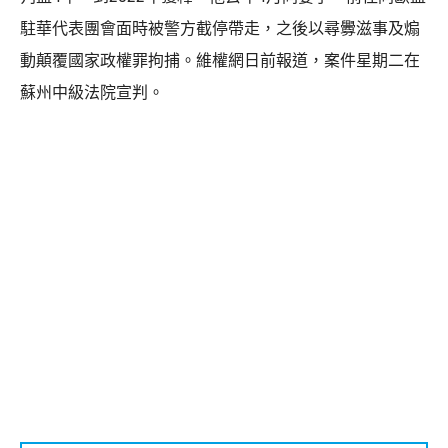
駐華代表團會面時被警方截停帶走，之後以尋釁滋事及煽
動顛覆國家政權罪拘捕。維權網日前報道，案件星期二在
蘇州中級法院宣判。