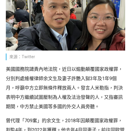
來源：Twitter
美國國務院譴責內地法院，近日以煽動顛覆國家政權罪，
分別判處維權律師余文生及妻子許艷入獄3年及1年9個
月，呼籲中方立即無條件釋放兩人。發言人米勒指，判決
表明中方繼續試圖壓制為人權及法治發聲的人，又指審訊
期間，中方禁止美國等多國的外交人員旁聽。
曾代理「709案」的余文生，2018年因顛覆國家政權罪，
判監4年，到2022年獲釋。他去年4月同妻子，前往同歐盟