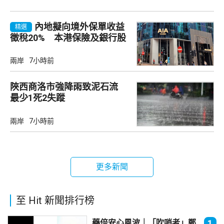
內地擬向境外保單收益
精選
徵稅20% 本港保險及銀行股
承壓
兩岸
7小時前
陜西商洛市強降雨致泥石流
最少1死2失蹤
兩岸
7小時前
更多新聞
至 Hit 新聞排行榜
藥倍安心風波｜「吹哨者」鄭
1