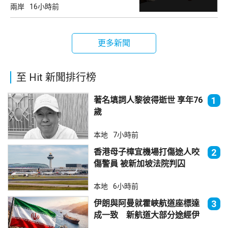
兩岸
16小時前
更多新聞
至 Hit 新聞排行榜
著名填詞人黎彼得逝世 享年76
1
歲
本地
7小時前
香港母子樟宜機場打傷途人咬
2
傷警員 被新加坡法院判囚
本地
6小時前
伊朗與阿曼就霍峽航道座標達
3
成一致 新航道大部分途經伊
朗領海