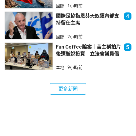
國際
1小時前
國際足協指恩芬天奴獲內部支
4
持留任主席
國際
2小時前
Fun Coffee騙案｜苦主稱拍片
5
後遭遊說投資 立法會議員倡
加強保障
本地
9小時前
更多新聞