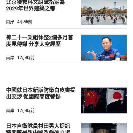
北京獲教科文組織指定為
2029年世界建築之都
兩岸
4小時前
神二十一乘組休整2個多月首
度見傳媒 分享太空經歷
兩岸
12小時前
中國就日本新版防衛白皮書提
出交涉 促國際高度警惕
兩岸
12小時前
日本自衛隊員村田晃大提訊
稱闖館是想中國改強硬立場