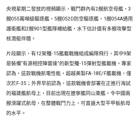
央視星期二發放的視頻顯示，戰鬥群內有2艘航空母艦，3
艘055萬噸級驅逐艦，5艘052D防空驅逐艦，1艘054A通用
護衛艦和2艘901型艦隊補給艦，水下估計還有多艘攻擊型
核潛艇伴隨。
片段顯示，有12架殲-15艦載戰機組成編隊飛行，其中9架
是裝備“有源相控陣雷達”的新型殲-15彈射型艦載機。專家
認為，這款戰機航電性能，超越美製FA-18E/F艦載機，僅
次於F-35；外界早前認為，這款戰機會部署在正進行海試
的福建艦航母上，目前出現在遼寧艦同山東艦，令中國兩
艘滑躍式航母，在整體戰鬥力上，可直逼大型平甲板航母
的水平。