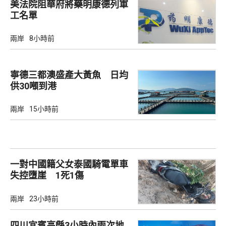
美法院阻華府將藥明康德列軍
工名單
兩岸
8小時前
寧德三都澳盛產大黃魚 日均
供30噸到港
兩岸
15小時前
一對中國籍父女泰國騎電單車
失控墮崖 1死1傷
兩岸
23小時前
四川宜賓高縣3小時內兩次地