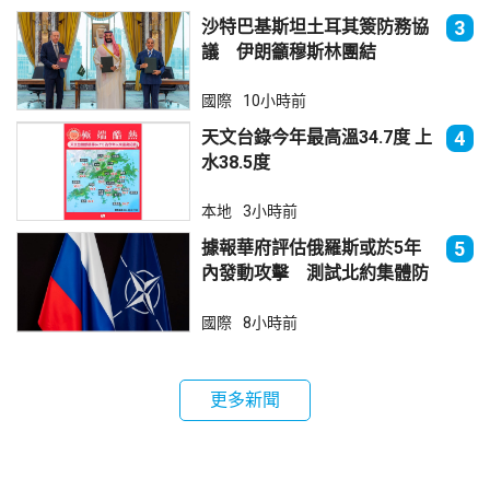
沙特巴基斯坦土耳其簽防務協
3
議 伊朗籲穆斯林團結
國際
10小時前
天文台錄今年最高溫34.7度 上
4
水38.5度
本地
3小時前
據報華府評估俄羅斯或於5年
5
內發動攻擊 測試北約集體防
禦
國際
8小時前
更多新聞