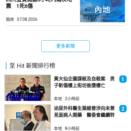
震 1死6傷
兩岸
07.08.2026
更多新聞
至 Hit 新聞排行榜
黃大仙企圖謀殺及自殺案 男
1
子斬傷樓上街坊後墮樓亡
本地
2小時前
泌尿外科醫生葉維晉涉向未曾
2
見面病人開藥 醫委會繼續聆
訊
本地
8小時前