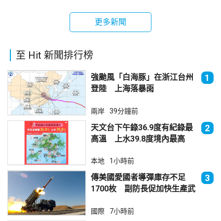
更多新聞
至 Hit 新聞排行榜
強颱風「白海豚」在浙江台州
1
登陸 上海落暴雨
兩岸
39分鐘前
天文台下午錄36.9度有紀錄最
2
高溫 上水39.8度境內最高
本地
1小時前
傳美國愛國者導彈庫存不足
3
1700枚 副防長促加快生產武
器
國際
7小時前