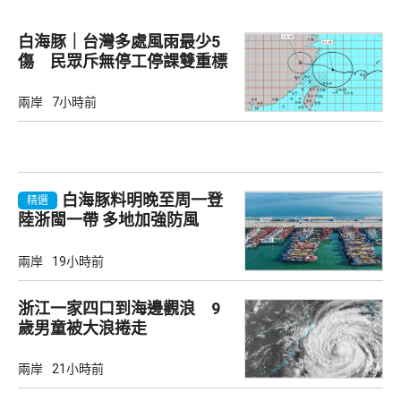
白海豚｜台灣多處風雨最少5
傷 民眾斥無停工停課雙重標
準
兩岸
7小時前
白海豚料明晚至周一登
精選
陸浙閩一帶 多地加強防風
兩岸
19小時前
浙江一家四口到海邊觀浪 9
歲男童被大浪捲走
兩岸
21小時前