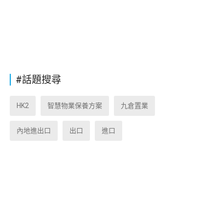
#話題搜尋
HK2
智慧物業保養方案
九倉置業
內地進出口
出口
進口