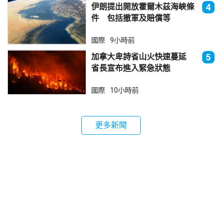
伊朗提出開放霍爾木茲海峽條
4
件 包括撤軍及賠償等
國際
9小時前
加拿大卑詩省山火快速蔓延
5
省長宣布進入緊急狀態
國際
10小時前
更多新聞