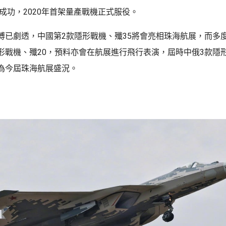
飛成功，2020年首架量產戰機正式服役。
博已劇透，中國第2款隱形戰機、殲35將會亮相珠海航展，而多
形戰機、殲20，預料亦會在航展進行飛行表演，屆時中俄3款隱
為今屆珠海航展盛況。