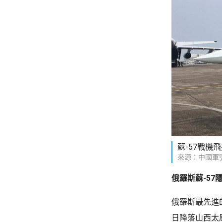
蘇-57戰機
來源：中國軍
俄羅斯蘇-57
俄羅斯最先進
日降落山西太