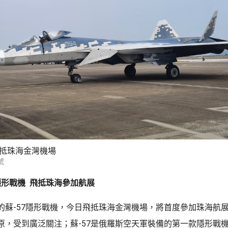
飛抵珠海金灣機場
號
隱形戰機 飛抵珠海參加航展
的蘇-57隱形戰機，今日飛抵珠海金灣機場，將首度參加珠海航展
原，受到廣泛關注；蘇-57是俄羅斯空天軍裝備的第一款隱形戰機，