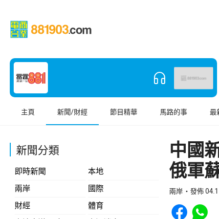
主頁
新聞/財經
節目精華
馬路的事
最
中國
新聞分類
俄軍蘇
即時新聞
本地
兩岸
國際
兩岸
發佈 04.1
Share to Face
Share t
財經
體育