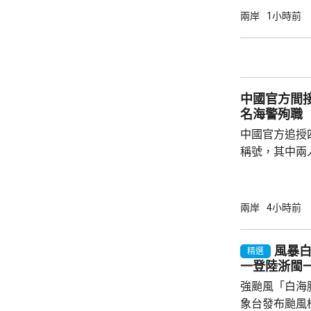
的強度將減弱
兩岸
1小時前
山區及北部將
新竹及苗栗山
達300毫米
暫停。
中國官方間接
名海警殉職
中國官方追授
稱號，其中兩
中犧牲。與中
賓船隻期間，
意味中國時隔
兩岸
4小時前
2名海警人員殉職。 中國退役軍
的「中華英烈
風暴
精選
去年8月11
一登陸浙閩
追記一等功。
強颱風「白海
中不幸犧牲，同
象台發布颱風