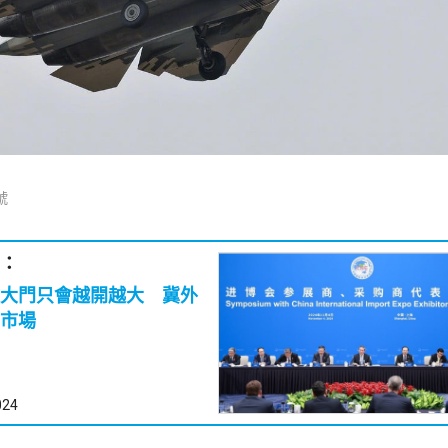
號
：
大門只會越開越大 冀外
市場
024