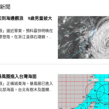
新聞
口到海邊觀浪 9歲男童被大
豚」逼近華東，預料最快明晚在
帶登陸。在浙江溫嶺石塘鎮，有
警告到海邊觀浪，當中一名9歲
走。網上傳流的影片見到，據報
名成人及兩名小童在海邊觀浪，
海堤折返時被大浪擊中倒地，大
三人站起，一名男童不知所蹤。
實事件，指正搜尋失蹤男童。
暴風圈進入台灣海面
豚」正橫過東海，暴風圈已進入
北部海面。台北有樹木及圍欄倒
物輕微受損。新北市淡水下午出
隆市有海水倒灌，部份道路水
「白海豚」