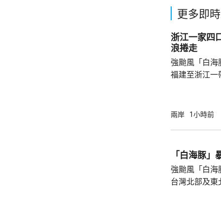
更多即時
浙江一家四
浪捲走
強颱風「白海
福建至浙江一
一家四口無視
男童被大浪捲
是一家人的兩
兩岸
1小時前
四人試圖通過
浪消退後只有
石塘鎮政府證
「白海豚」
強颱風「白海
台灣北部及東
塌，亦有建築
現龍捲風；基
浸，水深至小腿。 氣象部門預測，