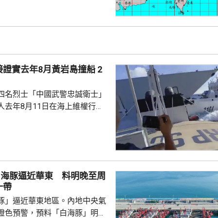
，暴風圈亦有縮小趨勢，但中部
會有豪雨，新北市山區、桃園、
區昨日起至下星期二的總雨量可
。連江縣明日停工停課，海空交通
證實去年8月黃岩島撞船 2
四名烈士「中國武警忠誠衛士」
人去年8月11日在海上維權行動
國海警船當日在黃岩島追逐菲律
與解放軍軍艦相撞的時間吻合，
一年首次間接證實撞船事件造成
人事務部主管
網」資料顯示，22歲的衣昕玉在
白海豚逼近華東 料明晚至周
日參與南海一線維權行動犧牲，被
一帶
25歲的程龍同日在海上維權行動
豚」逼近華東地區。內地中央氣
樣追記一等功。...
橙色預警，預料「白海豚」明晚