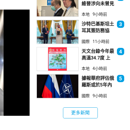
維晉涉向未曾見
面病人開藥 醫
本地
9小時前
委會繼續聆訊
沙特巴基斯坦土
3
耳其簽防務協
議 伊朗籲穆斯
國際
11小時前
林團結
天文台錄今年最
4
高溫34.7度 上
水38.5度
本地
4小時前
據報華府評估俄
5
羅斯或於5年內
發動攻擊 測試
國際
9小時前
北約集體防禦
更多新聞