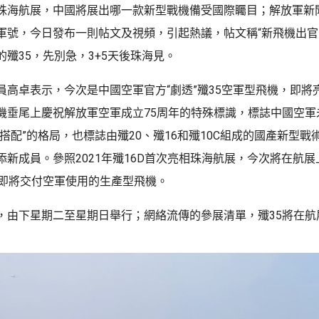
珠海航展，中國將展出哪一款新型戰機備受國際矚目；解放軍新
軍號，今日發布一則帖文及視頻，引起熱議，帖文稱“新飛機出
殲35，先別急，3+5天後珠海見。
員高卓表示，今次是中國空軍官方“劇透”殲35空軍型飛機，即將
機垂尾上慶祝解放軍空軍成立75周年的特殊標識，標誌中國空軍
搭配”的格局，也標誌由殲20、殲16和殲10C組成的國產新型戰術
添新成員。參照2021年殲16D首次亮相珠海航展，今次將在航
是即將交付空軍使用的生產型飛機。
，由下星期二至星期日舉行；網絡流傳的參展清單，殲35將在航