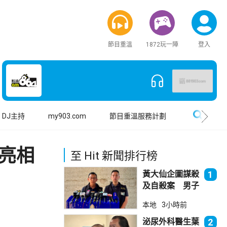
節目重溫
1872玩一陣
登入
搜尋
DJ主持
my903.com
節目重溫服務計劃
亮相
至 Hit 新聞排行榜
黃大仙企圖謀殺
1
及自殺案 男子
斬傷樓上街坊後
本地
3小時前
墮樓亡
泌尿外科醫生葉
2