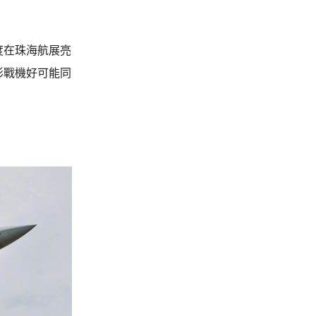
度在珠海航展亮
形戰機好可能同