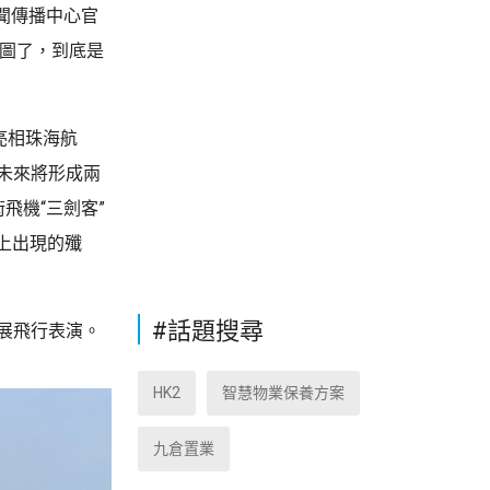
聞傳播中心官
官圖了，到底是
亮相珠海航
未來將形成兩
飛機“三劍客”
展上出現的殲
#話題搜尋
展飛行表演。
HK2
智慧物業保養方案
九倉置業