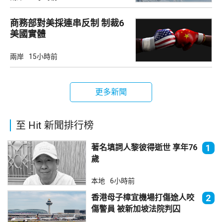
商務部對美採連串反制 制裁6
美國實體
兩岸
15小時前
更多新聞
至 Hit 新聞排行榜
著名填詞人黎彼得逝世 享年76
1
歲
本地
6小時前
香港母子樟宜機場打傷途人咬
2
傷警員 被新加坡法院判囚