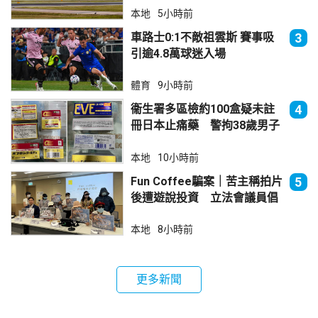
本地
5小時前
車路士0:1不敵祖雲斯 賽事吸
3
引逾4.8萬球迷入場
體育
9小時前
衞生署多區檢約100盒疑未註
4
冊日本止痛藥 警拘38歲男子
本地
10小時前
Fun Coffee騙案｜苦主稱拍片
5
後遭遊說投資 立法會議員倡
加強保障
本地
8小時前
更多新聞