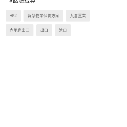
#話題搜尋
HK2
智慧物業保養方案
九倉置業
內地進出口
出口
進口