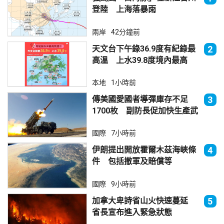
登陸 上海落暴雨
兩岸
42分鐘前
天文台下午錄36.9度有紀錄最
2
高溫 上水39.8度境內最高
本地
1小時前
傳美國愛國者導彈庫存不足
3
1700枚 副防長促加快生產武
器
國際
7小時前
伊朗提出開放霍爾木茲海峽條
4
件 包括撤軍及賠償等
國際
9小時前
加拿大卑詩省山火快速蔓延
5
省長宣布進入緊急狀態