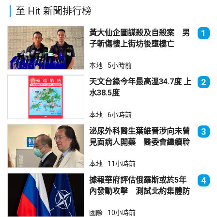
至 Hit 新聞排行榜
黃大仙企圖謀殺及自殺案 男
1
子斬傷樓上街坊後墮樓亡
本地
5小時前
天文台錄今年最高溫34.7度 上
2
水38.5度
本地
6小時前
泌尿外科醫生葉維晉涉向未曾
3
見面病人開藥 醫委會繼續聆
訊
本地
11小時前
據報華府評估俄羅斯或於5年
4
內發動攻擊 測試北約集體防
禦
國際
10小時前