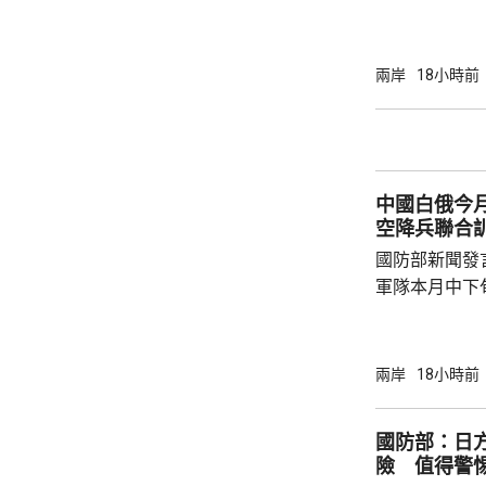
海、領空和周
國海警亦在附
被菲方批評是非法行為。
兩岸
18小時前
曦強調，黃岩
和平、有效行
據國際法宣布
方行徑嚴重侵
中國白俄今月
國際關係基本準
空降兵聯合
國防部新聞發
軍隊本月中下旬
空降兵聯合訓
題，主要開展
剿與固守等演
兩岸
18小時前
聯訓，有助進
強兩軍務實合作。 兩國對上一次軍
國防部：日
7月，當時在
險 值得警
恐行動為背景的