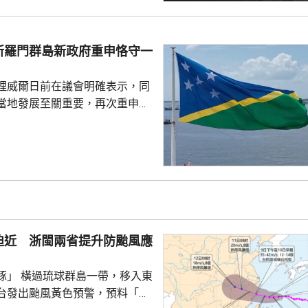
核立場，對來之不易的和平與繁
本官員公然炒作「核選項」、試
三原則」，暴露出日本右翼勢力
所羅門群島新政府重申恪守一
治、軍事野心，是拿一億多日本
人民的未來豪賭。 林劍指出，民心不...
理威爾日前在議會明確表示，同
當地發展至關重要，再次重申所
府將恪守一個中國原則。在北
言人林劍回應指，世界上只有一
是中國領土不可分割的一部分，
門群島新政府重申堅定恪守一個
有力維護雙邊關係政治基礎，亦
供了必要條件。 林劍表示，
門群島持續深化新時代相互尊
迫近 浙閩兩省提升防颱風應
的全面戰略夥伴關係，推動兩
豚」 橫過琉球群島一帶，移入東
台發出颱風黃色預警，預料「白