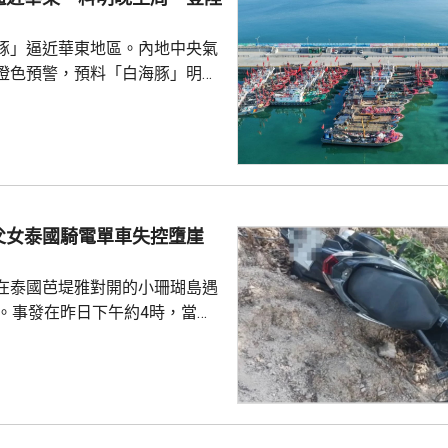
豚」逼近華東地區。內地中央氣
橙色預警，預料「白海豚」明晚
在浙江舟山到福建福鼎一帶沿海
豚」中心經過的附近海域風力將
，陣風15至17級；浙江中東部和
地區，未來一日將有大到暴雨，
暴雨，雨量達100至150毫
父女泰國騎電單車失控墮崖
展旺盛，對上海的影響可能會長
響會較大，又指...
在泰國芭堤雅對開的小珊瑚島遇
傷。事發在昨日下午約4時，當地
者是一對父女，當時騎租用的電
彎位落斜時，失控跌落懸崖，51
亡，年約30歲的女兒受傷送院救
安放在醫院，等待家屬認領。 中
館表示，收到中國公民傷亡信息