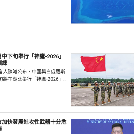
邊海空域組織海空聯合演訓，中
近海域組織維權執法管控演練，
 國防部新聞發言人陳
島是中國固有領土，中方持續、
使主權和管轄權，是唯一有權依
黃岩島領海基線的國家，譴責菲
犯中國領土主權，違反國際法與
中下旬舉行「神鷹-2026」
則，非法無效，而中方組織...
訓練
言人陳曦公布，中國與白俄羅斯
將在湖北舉行「神鷹-2026」
練，以聯合城鎮反恐行動為課
偵察與反偵察、奪控與防衛、清
練，是雙方第4次舉行有關系列
一步提升參訓部隊實戰能力，加
演是在前年
方加快發展進攻性武器十分危
白俄羅斯布列斯特附近舉行以反
惕
「雄鷹突擊-2024」陸軍聯合