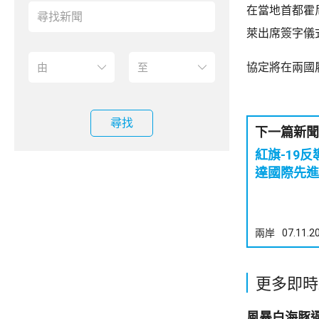
在當地首都霍
萊出席簽字儀
協定將在兩國
尋找
下一篇新聞
紅旗-19反導
達國際先進
兩岸
07.11.2
更多即時
風暴白海豚