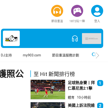
節目重溫
1872玩一陣
登入
搜尋
DJ主持
my903.com
節目重溫服務計劃
護照公
至 Hit 新聞排行榜
足球熱身賽丨拜
1
仁慕尼黑2:1擊
敗阿士東維拉
體育
10小時前
美國上訴法院維
2