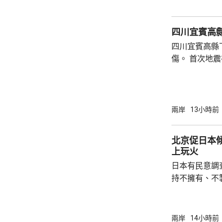
後，已聯繫辦
者，妥善保存
四川宜賓高縣
內的親屬，將為
四川宜賓高縣
傷。 首次地震在1時許發生，強度是4.9級，4
時後再錄得一
死，另有6人
屋倒塌，有約
部緊急調集17
兩岸
13小時前
震區電力、通
運行正常。 當局指，抗震救災各項工作正在緊
北京促日本
張有序進行，
上玩火
日本有民意調
持不擁有、不
原則」；另有
至日本的「核
言人林劍回應
兩岸
14小時前