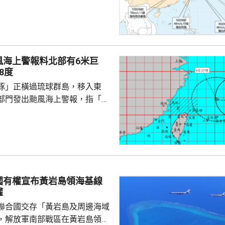
日下午至下周一早上在浙江到福
區登陸。浙江同福建兩省先後中
，提升防颱風應急響應至三級。
預計，白海豚將在浙江寧波至福
海登陸。沿海115個水上工程項
風海上警報料北部有6米巨
，290艘施工船全部進入安全水
8度
以北19條客渡運航線已停航。
豚」正橫過琉球群島，移入東
料「白海豚」有較...
部門發出颱風海上警報，指「白
小時的強度略為增強，對台灣北
威脅，預料今日兩日基隆北海
島、恆春半島及馬祖易有湧浪，
灣東半部海面浪高可達3米以
海或有6米以上巨浪。 氣象部
風外圍環流沉降影響，台灣多地
國有權宣布黃岩島領海基線
，宜蘭縣及花蓮縣可能出現焚風
權
可能出現攝氏38度高溫，台北
聯合國交存「黃岩島及周邊海域
，解放軍南部戰區在黃岩島領