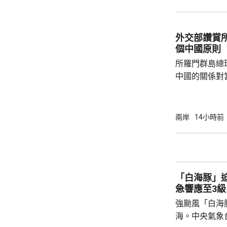
民意的鮮明反
榮的珍惜。日
圖突破「無核
外交部讚賞
日益膨脹的政
個中國原則
所羅門群島總
中國的關係對
羅門群島新政
京，外交部發
個中國，台灣
兩岸
14小時前
中方讚賞所羅
中國原則，將
為深化彼此合作提
中方願同所羅
「白海豚」
重、共同發展
急響應至3級
國...
強颱風「白海
海。中央氣象