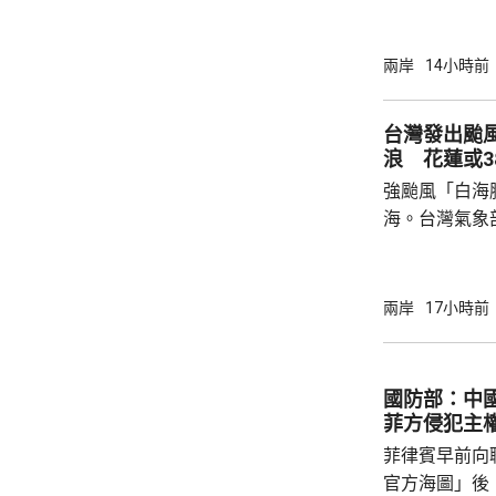
海豚」可能後
建北部沿海地
午及下午4時
兩岸
14小時前
福建省氣象台
建寧德一帶沿
台灣發出颱
目已全部停工
浪 花蓮或3
域避風，泉州
強颱風「白海
浙江省氣象台預
海。台灣氣象
海豚」過去3
部海面將構成
岸、蘭嶼、綠
兩岸
17小時前
北部海面及台
上，其中北部沿
門又指，受颱
國防部：中
天氣高溫炎熱
菲方侵犯主
現象，花蓮縣
菲律賓早前向
市...
官方海圖」後