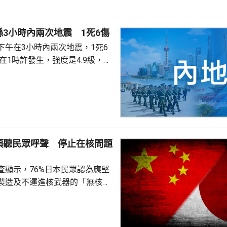
案警局及醫院，要求積極救治傷
死者遺體。使館已聯繫死者在國
3小時內兩次地震 1死6傷
家屬在泰國善後提...
下午在3小時內兩次地震，1死6
次3級地震，1人被倒塌的牆壓
輕傷。當局排查顯示，無主體房
100間屋受損。市抗震救災指揮
支救援力量合共180多人救災。
信、燃氣、水利和居民供水設施
傾聽民眾呼聲 停止在核問題
當地社會秩序穩定。
查顯示，76%日本民眾認為應堅
製造及不運進核武器的「無核三
77%民眾反對美國將核武器部署
共享」構想。在北京，外交部發
指，民調結果充分反映日本主流