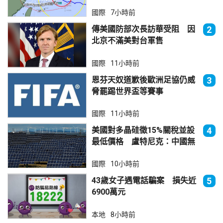
國際
7小時前
傳美國防部次長訪華受阻 因
2
北京不滿美對台軍售
國際
11小時前
恩芬天奴道歉後歐洲足協仍威
3
脅罷踢世界盃等賽事
國際
11小時前
美國對多晶硅徵15%關稅並設
4
最低價格 盧特尼克：中國無
法再傾銷
國際
10小時前
43歲女子遇電話騙案 損失近
5
6900萬元
本地
8小時前