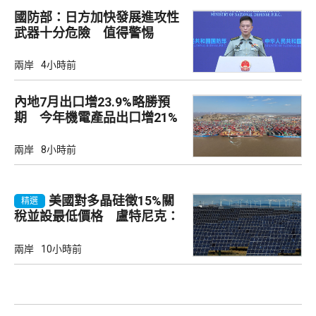
國防部：日方加快發展進攻性
武器十分危險 值得警惕
兩岸
4小時前
內地7月出口增23.9%略勝預
期 今年機電產品出口增21%
兩岸
8小時前
美國對多晶硅徵15%關
精選
稅並設最低價格 盧特尼克：
中國無法再傾銷
兩岸
10小時前