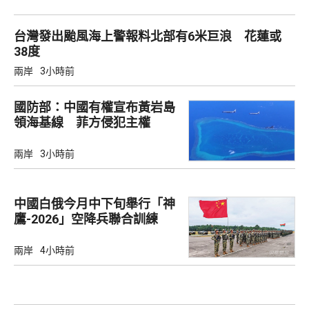
台灣發出颱風海上警報料北部有6米巨浪 花蓮或
38度
兩岸
3小時前
國防部：中國有權宣布黃岩島
領海基線 菲方侵犯主權
兩岸
3小時前
中國白俄今月中下旬舉行「神
鷹-2026」空降兵聯合訓練
兩岸
4小時前