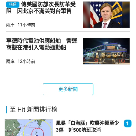
傳美國防部次長訪華受
精選
阻 因北京不滿美對台軍售
兩岸
11小時前
寧德時代電池供應船舶 營運
商擬在港引入電動通勤船
兩岸
12小時前
更多新聞
至 Hit 新聞排行榜
風暴「白海豚」吹襲沖繩至少
1
3傷 近500航班取消