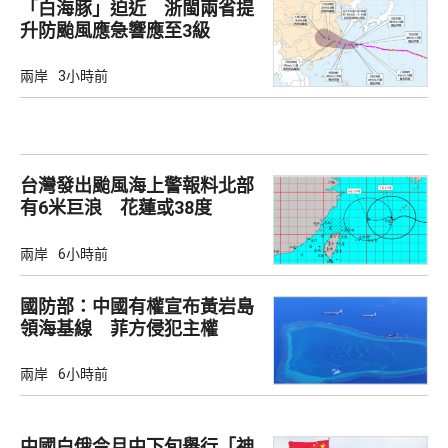
「白海豚」迫近 浙閩兩省提
升防颱風應急響應至3級
兩岸
3小時前
台灣發出颱風海上警報料北部
有6米巨浪 花蓮或38度
兩岸
6小時前
國防部：中國有權宣布黃岩島
領海基線 菲方侵犯主權
兩岸
6小時前
中國白俄今月中下旬舉行「神