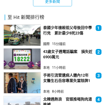
更多新聞
至 Hit 新聞排行榜
泰國少年槍殺祖父母後回中學
1
行兇 累計最少8死23傷
國際
15分鐘前
43歲女子遇電話騙案 損失近
2
6900萬元
本地
11小時前
手術引流管遺病人體內12年
3
女醫生石岳容專業失當除牌1
個月
本地
8小時前
北韓遇熱浪 官媒推喝狗肉湯
4
進補