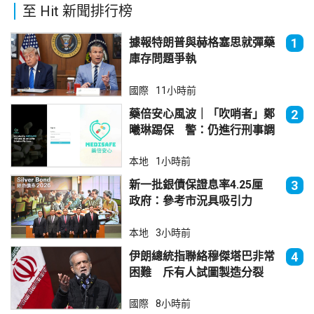
至 Hit 新聞排行榜
據報特朗普與赫格塞思就彈藥
1
庫存問題爭執
國際
11小時前
藥倍安心風波｜「吹哨者」鄭
2
曦琳踢保 警：仍進行刑事調
查
本地
1小時前
新一批銀債保證息率4.25厘
3
政府：參考市況具吸引力
本地
3小時前
伊朗總統指聯絡穆傑塔巴非常
4
困難 斥有人試圖製造分裂
國際
8小時前