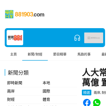
主頁
新聞/財經
節目精華
馬路的事
最
人大
新聞分類
萬億 
即時新聞
本地
兩岸
國際
精選
兩岸, 
Share to Face
Share t
財經
體育