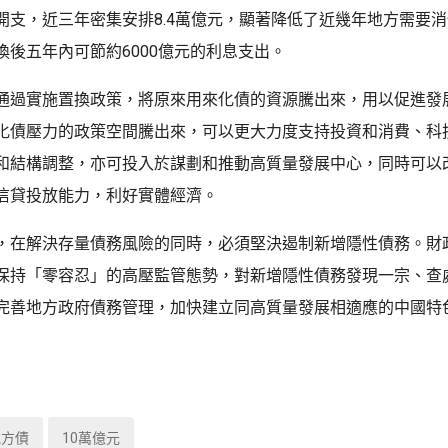
開支，近三年密集安排8.4萬億元，顯著降低了近幾年地方需要
換後五年內可節約6000億元的利息支出。
通過實施置換政策，將原來用來化債的資源騰出來，用以促進發
化債壓力的政策空間騰出來，可以更大力度支持投資和消費、科
和結構調整，亦可投入於謀劃和推動高質量發展中心，同時可以
信貸投放能力，利好實體經濟。
，在解決存量債務風險的同時，必須堅決遏制新增隱性債務。財
保持「零容忍」的高壓監管態勢，對新增隱性債務發現一宗、查
完善地方政府債務管理，加快建立同高質量發展相適應的中國特
地方債
10萬億元