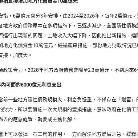
舉措直接增加地方化債資金10萬億元
指，6萬億元會分3年安排，由2024至2026年，每年2萬億元
各地方政府債務原本在多項措施下，已逐步減少，全國隱性債務約1
濟運行出現新的問題，土地收入大幅下降，因此推出新措施，連
加地方化債資金10萬億元。經過連串措施，部份地方財政情況已
直接，加度大。
政策合力，2028年地方政府債務會降至2.3萬億元，不到原來6
內可節約6000億元利息支出
當前一些地方隱性債務規模大，利息負擔重，不僅存在「爆雷」
的財力，所以要實施一次大規模的置換措施，意味政府在化債工
過去的應急處置，轉變成主動化解。
應上可以發揮一石二鳥的作用，一方面解決地方燃眉之急，緩釋