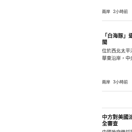
網下發行與網
開發行新股4
兩岸
2小時前
總股本比例為1
萬股，網下初
戰略配售數量
「白海豚」
樹科技總股本..
閩
位於西北太平
華東沿岸，中
計「白海豚」
海，之後移動
一早上在浙江
兩岸
3小時前
12至14級。 中央氣象台研判，「白海豚」登
陸後繼續向西
西行，在南方
統結合，可能
中方對美國
雨影響。國家海
全審查