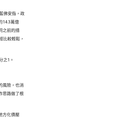
。藍佛安指，政
4.3萬億
同之前的措
經比較輕鬆，
分之1。
的風險，也消
作思路做了根
地方化債壓