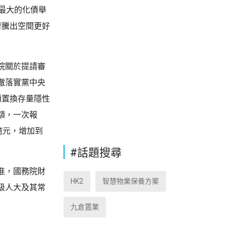
最大的化債舉
府騰出空間更好
院關於提請審
徹落實黨中央
額置換存量隱性
額，一次報
億元，增加到
#話題搜尋
准，國務院財
HK2
智慧物業保養方案
級人大及其常
九倉置業