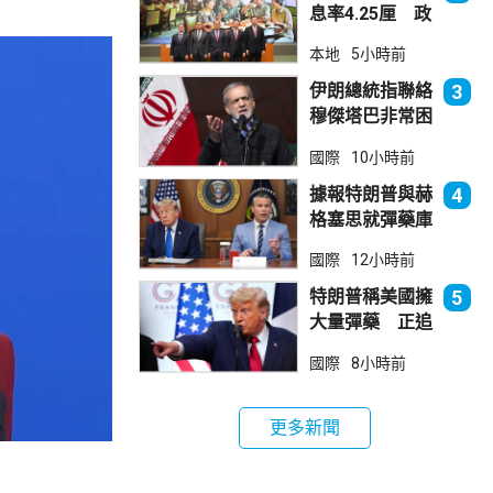
息率4.25厘 政
府：參考市況具
本地
5小時前
吸引力
伊朗總統指聯絡
3
穆傑塔巴非常困
難 斥有人試圖
國際
10小時前
製造分裂
據報特朗普與赫
4
格塞思就彈藥庫
存問題爭執
國際
12小時前
特朗普稱美國擁
5
大量彈藥 正追
捕叛國「洩密
國際
8小時前
者」
更多新聞