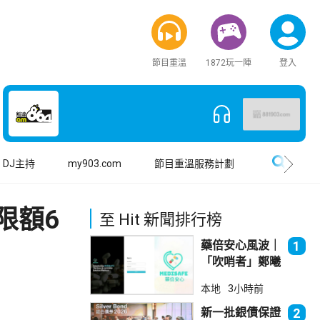
節目重溫
1872玩一陣
登入
搜尋
DJ主持
my903.com
節目重溫服務計劃
限額6
至 Hit 新聞排行榜
藥倍安心風波｜
1
「吹哨者」鄭曦
琳踢保 警：仍
本地
3小時前
進行刑事調查
新一批銀債保證
2