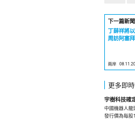
下一篇新聞
丁薛祥將以
周訪阿塞拜
兩岸
08.11.2
更多即時
宇樹科技確定
中國機器人龍
發行價為每股1
元。網上及網
為下周三。 宇樹科技今次IPO採用戰略配售、