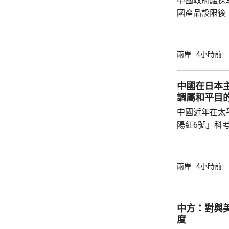
中國政府繼採
國產品設限後
告，對美國網絡安
Network
公告指，為保
兩岸
4小時前
行，防範網絡
依據《國家安
中國在日本
拓產品實施網絡安全審
調屬和平目
美國採取5項
中國近年在太
兩用物項對出口管
陽紅6號」科
的專屬經濟區
海底開採潛在
林劍回應說，
兩岸
4小時前
和平目的，嚴
人類對海洋的
益。 至於中國航母「遼寧艦」去年6月進入太
中方：對與
平洋區域，林
度
防政策，中國軍