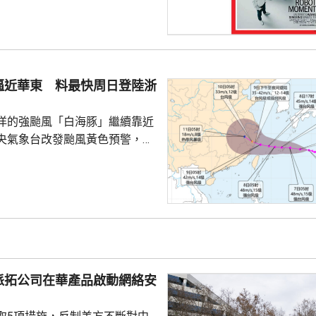
上發行相結合的方式進行，擬公
040多萬股，擬發行數量佔發行後
0%。網上初始發行數量為647
始發行數量為2580多萬股，初始
約為809萬股。發行完成後，宇
逼近華東 料最快周日登陸浙
.
洋的強颱風「白海豚」繼續靠近
央氣象台改發颱風黃色預警，預
明日日間穿過琉球群島後移入東
速度減慢，可能周日下午至下周
到福建北部沿岸地區登陸，風力
北移動，並逐漸減弱；亦有可能
迴旋2至3日；或北上與西風帶系
為北方帶來時間長、範圍大的風
派拓公司在華產品啟動網絡安
洋預報台發布海浪橙...