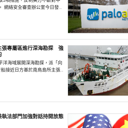
取5項措施，反制美方不斷對中
， 網絡安全審查辦公室今日發公
全公司、派拓（Palo Alto
s）在華銷售產品啟動網絡安全審查。
障關鍵信息基礎設施安全穩定運
安全風險隱患，維護國家安全，
全法》及《網絡安全法》，對派
主張專屬區進行深海勘探 強
查。 商務部昨日宣布對
的
反制措施，包括加強無人機相關
平洋海域展開深海勘探，派「向
...
考船接近日方基於南鳥島所主張
。被問到中方是否計劃在太平洋
的稀土資源，中國外交部發言人
中方開展的海洋科研活動服務是
格遵守國際法規定，旨在提升全
科學認知、促進國際社會整體利
美執法部門加強對話持開放態
劍強調，中國一貫奉行防禦性國
艦在有關海域活動完全符...