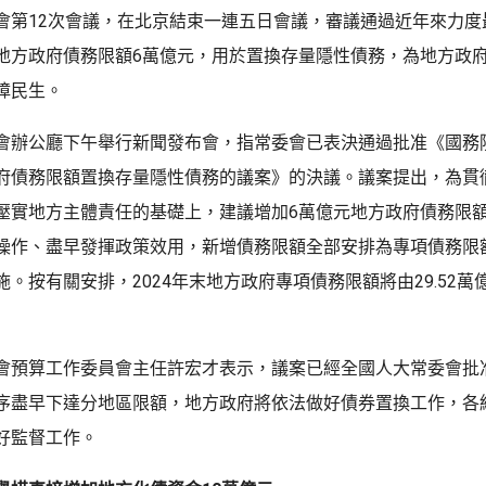
會第12次會議，在北京結束一連五日會議，審議通過近年來力度
地方政府債務限額6萬億元，用於置換存量隱性債務，為地方政
障民生。
會辦公廳下午舉行新聞發布會，指常委會已表決通過批准《國務
府債務限額置換存量隱性債務的議案》的決議。議案提出，為貫
壓實地方主體責任的基礎上，建議增加6萬億元地方政府債務限
操作、盡早發揮政策效用，新增債務限額全部安排為專項債務限
。按有關安排，2024年末地方政府專項債務限額將由29.52萬
。
會預算工作委員會主任許宏才表示，議案已經全國人大常委會批
序盡早下達分地區限額，地方政府將依法做好債券置換工作，各
好監督工作。