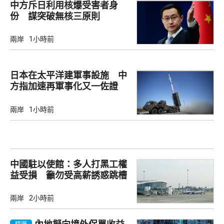
中方斥日利用核爆受害者身
份 謀突破無核三原則
兩岸
1小時前
日本在太平洋建軍事設施 中
方指加速再軍事化又一佐證
兩岸
1小時前
中國駐以使館：多人打黑工權
益受損 籲勿受高薪誘惑跳槽
兩岸
2小時前