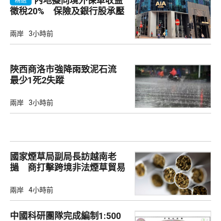
內地擬向境外保單收益
精選
徵稅20% 保險及銀行股承壓
兩岸
3小時前
陜西商洛市強降雨致泥石流
最少1死2失蹤
兩岸
3小時前
國家煙草局副局長訪越南老
撾 商打擊跨境非法煙草貿易
兩岸
4小時前
中國科研團隊完成編制1:500