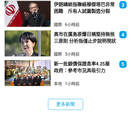
伊朗總統指聯絡穆傑塔巴非常
3
困難 斥有人試圖製造分裂
國際
6小時前
高市在廣島原爆日稱堅持無核
4
三原則 分析指僅止步說明現狀
國際
3小時前
新一批銀債保證息率4.25厘
5
政府：參考市況具吸引力
本地
1小時前
更多新聞