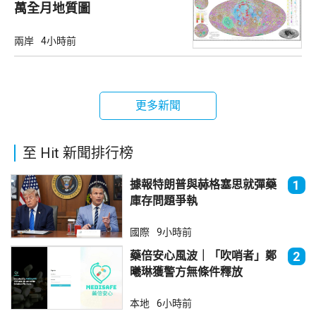
萬全月地質圖
兩岸
4小時前
更多新聞
至 Hit 新聞排行榜
據報特朗普與赫格塞思就彈藥
1
庫存問題爭執
國際
9小時前
藥倍安心風波｜「吹哨者」鄭
2
曦琳獲警方無條件釋放
本地
6小時前