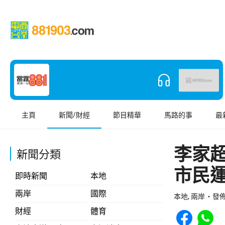
主頁
新聞/財經
節目精華
馬路的事
最
李家
新聞分類
市民
即時新聞
本地
兩岸
國際
本地, 兩岸
發佈 
Share to Face
Share t
財經
體育