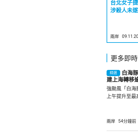
台北女子
涉殺人未遂
兩岸
09.11.2
更多即時
白海
精選
建上海轉移
強颱風「白海
上午提升至最
「白海豚」今
一帶沿海登陸
杭州灣、浙江
兩岸
54分鐘前
級大風，以及
經過的海域，風