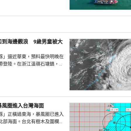
至17級；浙江、上海、江蘇等地，
大到暴雨，局部地區會有大暴
0至220毫米；未來三日華東地
部分地區累計雨量可達200至
江東部局部更將超過600毫米。
口到海邊觀浪 9歲男童被大
，「白海豚...
豚」逼近華東，預料最快明晚在
帶登陸。在浙江溫嶺石塘鎮，有
警告到海邊觀浪，當中一名9歲
走。網上傳流的影片見到，據報
名成人及兩名小童在海邊觀浪，
海堤折返時被大浪擊中倒地，大
三人站起，一名男童不知所蹤。
暴風圈進入台灣海面
實事件，指正搜尋失蹤男童。
豚」正橫過東海，暴風圈已進入
北部海面。台北有樹木及圍欄倒
物輕微受損。新北市淡水下午出