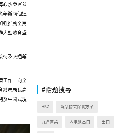
海心沙亞運公
與舉辦兩個運
加強推動全民
辦大型體育盛
接待及交通等
備工作，向全
#話題搜尋
育總局局長高
制及中國式現
HK2
智慧物業保養方案
九倉置業
內地進出口
出口