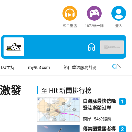
節目重溫
1872玩一陣
登入
搜尋
DJ主持
my903.com
節目重溫服務計劃
助激發
至 Hit 新聞排行榜
白海豚最快傍晚
1
登陸浙閩沿岸
福建上海轉移逾
兩岸
54分鐘前
廿萬人
傳美國愛國者導
2