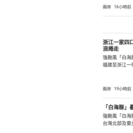
級，陣風15
兩岸
16小時前
未來一日將有
雨，雨量達10
區仍有暴雨，
400毫米，浙
浙江一家四
上海市氣象台指
浪捲走
強颱風「白海
福建至浙江一
一家四口無視
男童被大浪捲
是一家人的兩
兩岸
19小時前
四人試圖通過
浪消退後只有
「白海豚」
石塘鎮政府證
強颱風「白海
台灣北部及東
塌，亦有建築