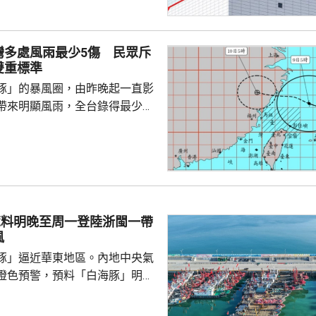
業秘密資料，包括公司的圖形傳
技術，再編寫簡歷作為跳槽至中
思技術公司之用，違反南韓的
灣多處風雨最少5傷 民眾斥
護法》與背信罪。二審法院指，
雙重標準
業秘密是公司多年投入大量資源
豚」的暴風圈，由昨晚起一直影
如果從輕處罰，將...
帶來明顯風雨，全台錄得最少
、5人受傷。氣象署部門指，白海豚
不會碰觸到台灣本島陸地，預料
警報，但在外圍環流影響下，北
仍然會有大雨至大豪雨；其中台
的雨量累計超過200毫米，台中
0毫米，預料北部地區雨勢要到今
豚料明晚至周一登陸浙閩一帶
和桃園市的
風
，網上有民眾批評...
豚」逼近華東地區。內地中央氣
橙色預警，預料「白海豚」明晚
在浙江舟山到福建福鼎一帶沿海
心經過的海域風力將達13至15