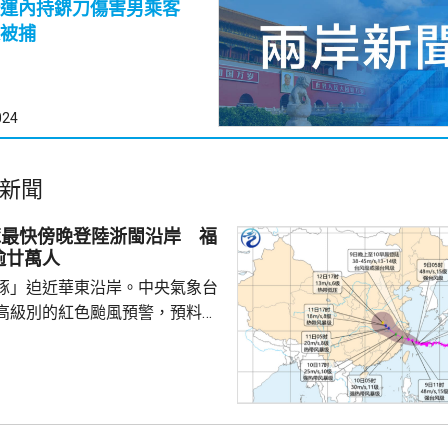
捷運內持鎅刀傷害男乘客
被捕
024
新聞
豚最快傍晚登陸浙閩沿岸 福
逾廿萬人
豚」迫近華東沿岸。中央氣象台
高級別的紅色颱風預警，預料
晚至明早在浙江舟山到福建福鼎
，將為沿海帶來狂風暴雨。其中
沿海、長江口等地，將有9至12
11至14級陣風；「白海豚」中心
力更達到13至14級，陣風15