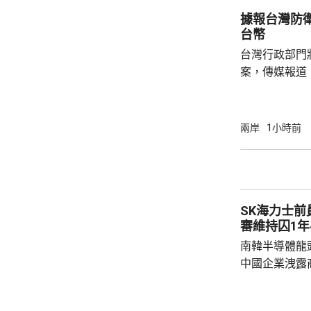
至16級。浙
據報台灣防衛
地，亦會有大
台幣
台灣行政部門
案，傳媒報道
經濟增長超過3
台幣，創歷來
一。 防務主管部門的撥款佔預算最大部分、有
兩岸
1小時前
超過7000
算」，有240
SK海力士
審維持囚1年
南韓半導體龍
中國企業洩露
1年半。 涉案姓金的被告，被指2022年在任職
SK海力士中