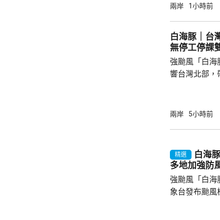
打印和拍攝商
兩岸
1小時前
感器相關尖端
國華為旗下海
白海豚｜台
《產業技術保
無停工停課
被告洩露的商
強颱風「白海
而取得的成果，
響台灣北部，
138宗災情
暴風圈縮小，
毋須發出陸上
兩岸
5小時前
部至中部山區
北市由凌晨起
市亦超過17
白海
精選
晚過後才會緩和。 目前只有連江縣
多地加強防
復興區停工停課
強颱風「白海
象台發布颱風
至周一清晨將
登陸，風暴中