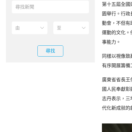
第十五屆全國
園舉行。行政
動會，不但有
運動的文化。
事能力。
尋找
同樣以視像致
有序開展籌備
廣東省省長王
國人民奉獻彰
志丹表示，三
代化新成就的