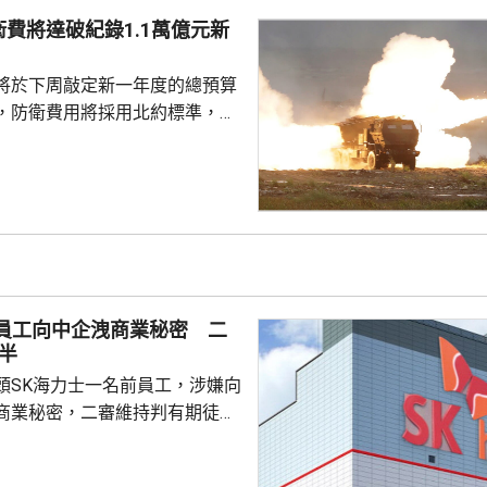
江、上海、江蘇、安徽和福建等
費將達破紀錄1.1萬億元新
雨至暴雨，部分地區會有250至
440毫米的特大暴雨。 中央...
將於下周敲定新一年度的總預算
，防衛費用將採用北約標準，佔
%，令總金額達到1.1萬億元新
新高，佔明年度總預算約四分
億元新台幣；第二多是「特別預
0億元新台幣。
前員工向中企洩商業秘密 二
半
頭SK海力士一名前員工，涉嫌向
商業秘密，二審維持判有期徒刑
國法人期間，從公司文檔管理系統