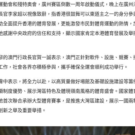
運動會和殘特奧會，廣州賽區倒數一周年啟動儀式，晚上在廣州
長官李家超以視像致辭，指香港很鼓舞可以東道主之一的身分參
助全面提升香港的體育發展，更能激發市民對體育運動的熱情，
他感謝中央政府的信任和支持，顯示國家肯定本港體育發展及舉
辭的澳門行政長官賀一誠表示，澳門正針對軟件、設施、競賽、
工作，社會各界亦積極參與，攜手確保全運會順利成功舉行。
偉中表示，將全力以赴，以高質量做好場館及基礎設施建設等籌
顯制度優勢、展示灣區特色及體現嶺南風格的體育盛會。國家體
地首次聯合承辦大型體育賽事，是推進大灣區建設，展示一國兩
創新之舉及重要舉措。