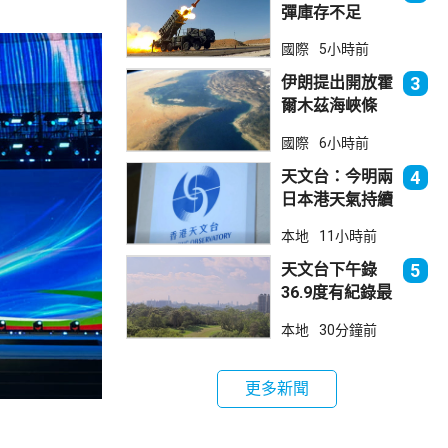
彈庫存不足
1700枚 副防
國際
5小時前
長促加快生產武
器
伊朗提出開放霍
3
爾木茲海峽條
件 包括撤軍及
國際
6小時前
賠償等
天文台：今明兩
4
日本港天氣持續
極端酷熱
本地
11小時前
天文台下午錄
5
36.9度有紀錄最
高溫 上水39.8
本地
30分鐘前
度境內最高
更多新聞