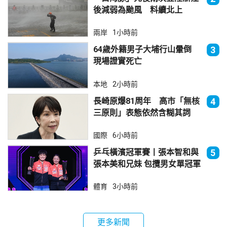
後減弱為颱風 料續北上
兩岸
1小時前
64歲外籍男子大埔行山暈倒
3
現場證實死亡
本地
2小時前
長崎原爆81周年 高市「無核
4
三原則」表態依然含糊其詞
國際
6小時前
乒乓橫濱冠軍賽丨張本智和與
5
張本美和兄妹 包攬男女單冠軍
體育
3小時前
更多新聞