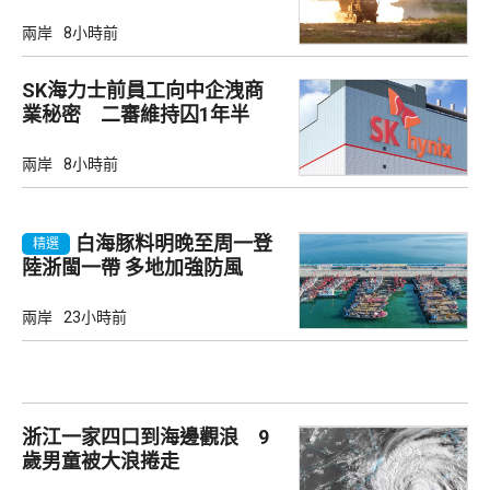
兩岸
8小時前
SK海力士前員工向中企洩商
業秘密 二審維持囚1年半
兩岸
8小時前
白海豚料明晚至周一登
精選
陸浙閩一帶 多地加強防風
兩岸
23小時前
浙江一家四口到海邊觀浪 9
歲男童被大浪捲走