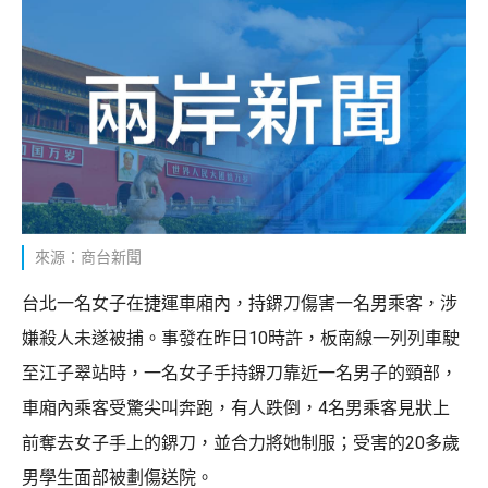
來源：商台新聞
台北一名女子在捷運車廂內，持鎅刀傷害一名男乘客，涉
嫌殺人未遂被捕。事發在昨日10時許，板南線一列列車駛
至江子翠站時，一名女子手持鎅刀靠近一名男子的頸部，
車廂內乘客受驚尖叫奔跑，有人跌倒，4名男乘客見狀上
前奪去女子手上的鎅刀，並合力將她制服；受害的20多歲
男學生面部被劃傷送院。