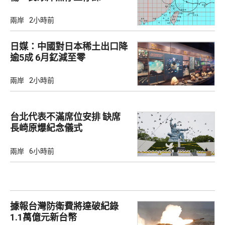
兩岸
2小時前
日媒：中國對日本稀土出口降
逾5成 6月釔減至零
兩岸
2小時前
台北代表不滿席位安排 缺席
長崎原爆紀念儀式
兩岸
6小時前
據報台灣防衛費將達破紀錄
1.1萬億元新台幣