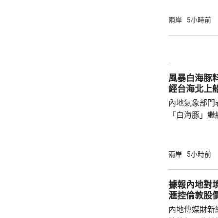
指，北京及杭
施未普遍推行
兩岸
5小時前
消息拖累保險
誠股價一度急
市跌4.7%，
至於今早港股，友
風暴白海豚
報71...
經台海北上
內地氣象部門
「白海豚」繼
間穿過琉球群
靠近。中央氣
洋預報台發布
兩岸
5小時前
海東部將出現
出現2至3米的中浪到
據報內地對境
今日下午6時
滙控倫敦股
船舶實施交通
內地傳媒財新
風，保障海上