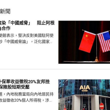
新聞
渲染「中國威脅」 阻止阿根
為合作
使館表示，堅決反對美國駐阿使
炒「中國威脅論」，泛化國家安
銷簽證方式阻止阿方企業與中國
正常合作，做法反映美方的傲慢
尊重他國主權並嚴重破壞自由市
美國一貫標榜民主自由價值觀，
外國民營企業在第三國的正常生
偽本質暴露無遺，敦促美方端正
保單收益徵稅20%友邦挫
霸權行徑和政治操弄。 中方又
：保險股短期受壓
廷大使拉梅拉斯4月時亦...
道，內地稅務當局向內地居民持
收益徵收20%個人所得稅，涉及
紅及預繳保費利息等收益。報道