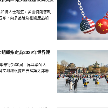
名知情人士報道，美國特朗普政
宣布，向多晶硅及相關產品加徵
並對多晶硅、晶圓、電池及組件，
定最低進口價格。 多晶硅是
導體的關鍵原材料，華府的行動
國，以保護美國的多晶硅業界。
白宮都未對報道置評。
組織指定為2029年世界建
9年舉行第30屆世界建築師大
科文組織根據世界建築之都聯合
指定北京為2029年「世界建築之
未來的城市可持續發展願景，憑
合的傑出能力而獲此稱號。而北
建築遺產、蓬勃的城市轉型、面
願景，必將激發新一輪國際對