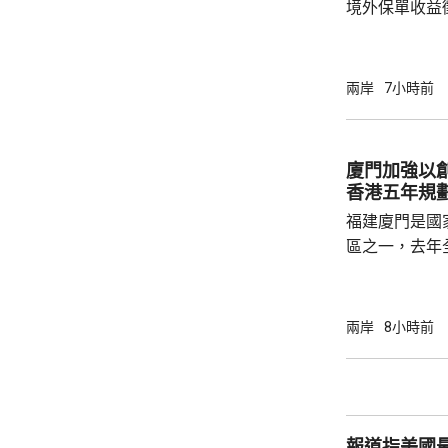
境外保單收益
往的監管漏洞
業人士指，北
象包括分紅收
兩岸
7小時前
述保險業人士
標準，並非市
稅，可能取決
廈門加強以
的效率；若保
香港五年規
福建廈門是國
區之一，去年
民幣，按年增長
元人民幣，按
創新科技引領
兩岸
8小時前
驗室等，預料科研
用沿海城市天
級海洋高新園
運」模式，累
報道指美國
點推進項目，總.