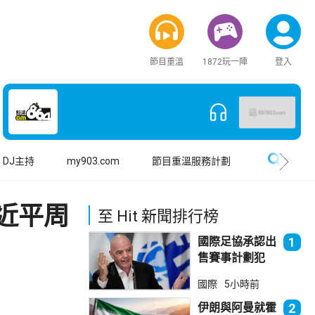
節目重溫
1872玩一陣
登入
搜尋
DJ主持
my903.com
節目重溫服務計劃
近平周
至 Hit 新聞排行榜
國際足協承認出
1
售賽事計劃犯
錯 惟仍全力支
國際
5小時前
持恩芬天奴
伊朗與阿曼就霍
2