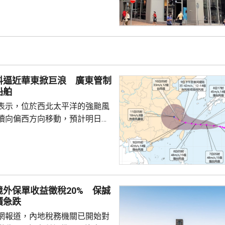
州已有初步執法個案，但目前措
，具體適用範圍有待官方說明。
及銀行股表現。在英國上市的保
跌13%，滙豐倫敦亦曾跌7%，收
渣打倫敦曾跌7%，收市跌1.6%。
邦保險(01299.HK)跌逾8%，
料逼近華東掀巨浪 廣東管制
船舶
表示，位於西北太平洋的強颱風
續向偏西方向移動，預計明日日
島後移入東海，逐漸向華東沿海
象台發布颱風藍色預警。國家海
海浪橙色警報，預料未來一日東
6至10米巨浪，浙江近岸海域將
大浪。 廣東海事局決定
外保單收益徵稅20% 保誠
起，對經過台灣海峽南口北上的
價急跌
管制，呼籲船舶選擇安全水域避
網報道，內地稅務機關已開始對
安全。