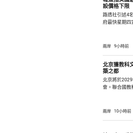
設價格下限
路透社引述4
府最快星期四
15%關稅，
以及太陽能板等設
太陽能板和半
兩岸
9小時前
相信是針對中
美國商務部與
北京獲教科文
築之都
北京將於202
會。聯合國教
委員會推薦，
都」。 教科文組織表示，北京擁有豐富的建築
遺產，與面向
兩岸
10小時前
藉兩者有機結
京卓爾不群的
向未來的發展