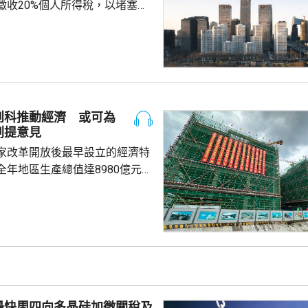
徵收20%個人所得稅，以堵塞以
。報道引述稅務律師和香港保險
京和杭州已有徵稅案例，徵稅對
益和預繳保費利息收益。報道引
指，目前被徵稅的案例沒有明確
場一般認為的大額保單才被徵
於地方稅務當局接觸和處理數據
創科推動經濟 或可為
單退出和有退出收益，而當地稅
劃提意見
務局又有數據處理能力，就會徵稅。 受消...
家改革開放後最早設立的經濟特
全年地區生產總值達8980億元人
5.7%；今年首季則逾2226億
季增幅6.3%。當地近年加強透過
工程，加快建設多個科學城和實
投入將增超過3.5%。 為善
然資源，廈門亦建設全國唯一省
區，採用「政府統籌+市場化營
計已完成13個項目，並有54個重
最快周四向多晶硅加徵關稅及
..