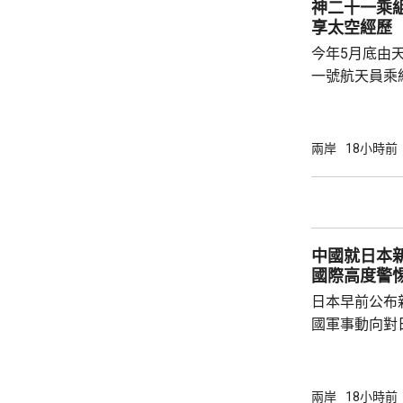
神二十一乘組
話，深入探討
享太空經歷
後代守護人類共
今年5月底由
一號航天員乘
北京航天城舉
神二十一乘組
個乘組在軌駐
兩岸
18小時前
次出艙任務，
次太空應急行
應急體系經歷
碎片撞擊的處
中國就日本新
船返回，還是應
國際高度警
日本早前公布
國軍事動向對
挑戰，中方提
方再次無端抹
脅」，妄議中
兩岸
18小時前