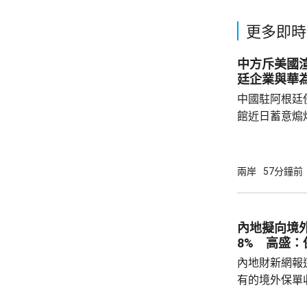
更多即時
中方斥美國
廷企業與華
中國駐阿根廷
館近日蓄意煽
全概念，以吊
華為公司開展
與偏見，極不
兩岸
57分鐘前
場原則，批評
卻容不下一間
存和發展，虛
內地擬向境外
對華認知，停止
8% 高盛
指，美國駐阿根
內地財新網報
有的境外保單
香港保單的分