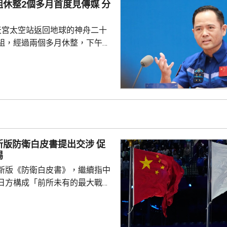
休整2個多月首度見傳媒 分
建築在提升人民生活質素，以及
同遺產方面所發揮的...
天宮太空站返回地球的神舟二十
組，經過兩個多月休整，下午在
行記者會，分享在太空的經歷。
在太空度過210天，創造中國單
留最長時間的紀錄，其間完成3
並經歷中國載人航天工程史上首
動。指令長張陸表示，中國天地
實戰考驗。無論是飛船遭受太空
置、駐留周期動態調整、乘組換
版防衛白皮書提出交涉 促
急發射組織實施，整套...
惕
新版《防衛白皮書》，繼續指中
日方構成「前所未有的最大戰略
出交涉；外交部言人林劍譴責日
黑指責中方，炒作所謂「中國威
國台灣事務，粗暴干涉中國內