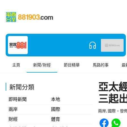
主頁
新聞/財經
節目精華
馬路的事
最
亞太
新聞分類
三起
即時新聞
本地
兩岸
國際
兩岸, 國際
發佈 
Share to Face
Share t
財經
體育