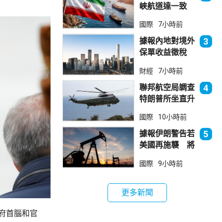
峽航道達一致
大部分經伊朗領
國際
7小時前
海
據報內地對境外
3
保單收益徵稅
20% 保誠滙控
財經
7小時前
倫敦股價急跌
聯邦航空局調查
4
特朗普所坐直升
機遭遇的飛行安
國際
10小時前
全事件
據報伊朗警告若
5
美國再施襲 將
攻擊波斯灣地區
國際
9小時前
能源設施
更多新聞
府首腦和官