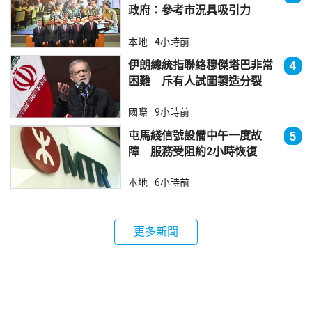
政府：參考市況具吸引力
本地
4小時前
伊朗總統指聯絡穆傑塔巴非常
4
困難 斥有人試圖製造分裂
國際
9小時前
屯馬綫信號設備中午一度故
5
障 服務受阻約2小時恢復
本地
6小時前
更多新聞