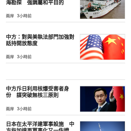
海勘探 強調屬和平目的
兩岸
3小時前
中方：對與美執法部門加強對
話持開放態度
兩岸
3小時前
中方斥日利用核爆受害者身
份 謀突破無核三原則
兩岸
3小時前
日本在太平洋建軍事設施 中
方指加速再軍事化又一佐證