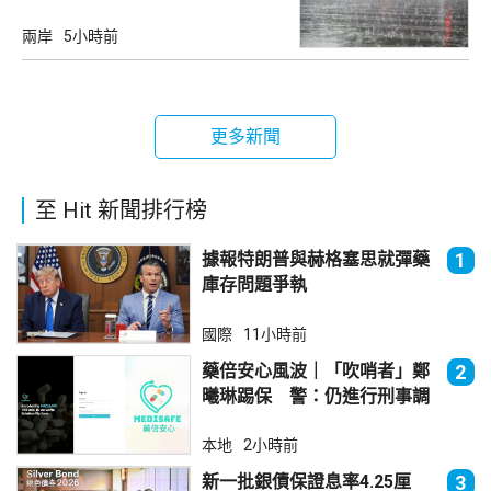
兩岸
5小時前
更多新聞
至 Hit 新聞排行榜
據報特朗普與赫格塞思就彈藥
1
庫存問題爭執
國際
11小時前
藥倍安心風波｜「吹哨者」鄭
2
曦琳踢保 警：仍進行刑事調
查
本地
2小時前
新一批銀債保證息率4.25厘
3