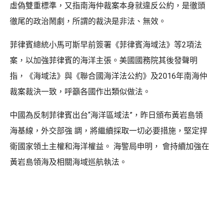
虛偽雙重標準，又指南海仲裁案本身就違反公約，是徹頭
徹尾的政治鬧劇，所謂的裁決是非法、無效。
菲律賓總統小馬可斯早前簽署《菲律賓海域法》等2項法
案，以加強菲律賓的海洋主張。美國國務院其後發聲明
指，《海域法》與《聯合國海洋法公約》及2016年南海仲
裁案裁決一致，呼籲各國作出類似做法。
中國為反制菲律賓出台“海洋區域法”，昨日頒布黃岩島領
海基線，外交部強 調，將繼續採取一切必要措施，堅定捍
衛國家領土主權和海洋權益。 海警局申明， 會持續加強在
黃岩島領海及相關海域巡航執法。