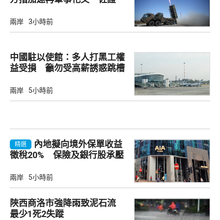
兩岸
3小時前
中國駐以使館：多人打黑工權
益受損 籲勿受高薪誘惑跳槽
兩岸
5小時前
內地擬向境外保單收益
精選
徵稅20% 保險及銀行股承壓
兩岸
5小時前
陜西商洛市強降雨致泥石流
最少1死2失蹤