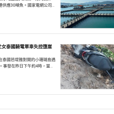
，「白海豚...
港供應30噸魚。國家電網公司就
元人民幣，為當地漁民提供可再生
題。 習近平批示60
魚人工繁殖技術 福建位於中
海岸線長達3320多公里，屬全國
豐富海洋資源。省內有22個較大
6個是深水港，包括廈門港和三
父女泰國騎電單車失控墮崖
...
在泰國芭堤雅對開的小珊瑚島遇
傷。事發在昨日下午約4時，當地
者是一對父女，當時騎租用的電
彎位落斜時，失控跌落懸崖，51
亡，年約30歲的女兒受傷送院救
安放在醫院，等待家屬認領。 中
館表示，收到中國公民傷亡信息
案警局及醫院，要求積極救治傷
死者遺體。使館已聯繫死者在國