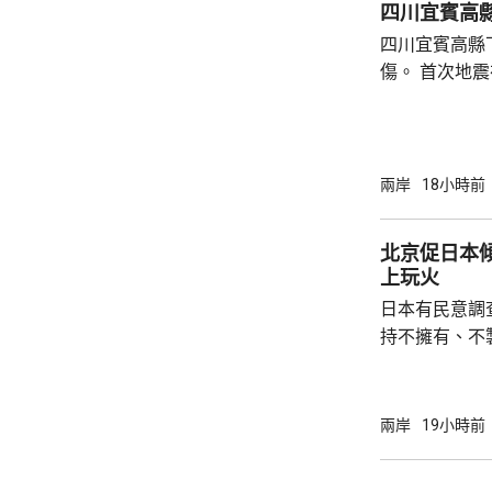
四川宜賓高縣
內的親屬，將為
四川宜賓高縣
傷。 首次地震在1時許發生，強度是4.9級，4
時後再錄得一
死，另有6人
屋倒塌，有約
部緊急調集17
兩岸
18小時前
震區電力、通
運行正常。 當局指，抗震救災各項工作正在緊
北京促日本
張有序進行，
上玩火
日本有民意調
持不擁有、不
原則」；另有
至日本的「核
言人林劍回應
兩岸
19小時前
民意的鮮明反
榮的珍惜。日