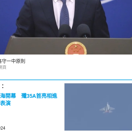
恪守一中原則
網頁
：
海開幕 殲35A首亮相進
表演
024