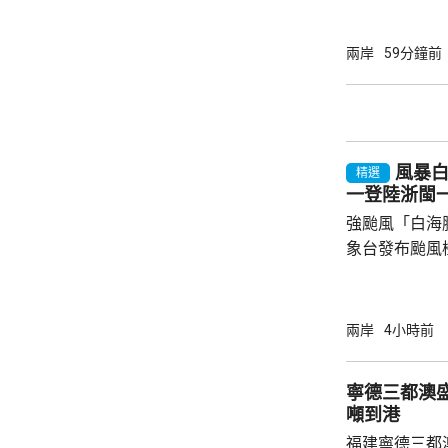
裁定，國防部
性，並頒令阻
決表示歡迎，
兩岸
59分鐘前
帶來的不利影
後，事實終將不辯自明。
里巴巴、百度
中國軍方的實體
風暴
精選
一登陸浙閩
強颱風「白海
象台發布颱風
至周一清晨將
登陸，風暴中
級，陣風15
兩岸
4小時前
未來一日將有
雨，雨量達10
寧德三都澳盛
區仍有暴雨，
噸到港
400毫米，浙
福建寧德三都