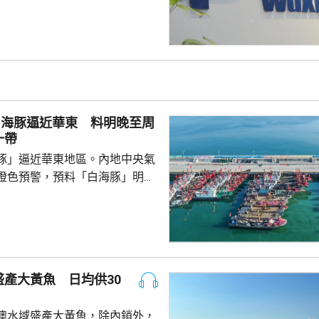
欠缺證據，證明有關決定的合理
止執行決定。藥明康德對法院裁
認為此舉減輕公司被列入名單所
響，相信在客觀公平的司法審訊
 美國國防部6月將阿
及比亞迪等中國企業，列為支援
，多間被列入名單的公司事...
白海豚逼近華東 料明晚至周
一帶
豚」逼近華東地區。內地中央氣
橙色預警，預料「白海豚」明晚
在浙江舟山到福建福鼎一帶沿海
心經過的海域風力將達13至15
至17級；浙江、上海、江蘇等地，
大到暴雨，局部地區會有大暴
0至220毫米；未來三日華東地
產大黃魚 日均供30
部分地區累計雨量可達200至
江東部局部更將超過600毫米。
澳水域盛產大黃魚，除內銷外，