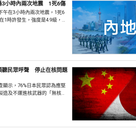
3小時內兩次地震 1死6傷
家屬在泰國善後提...
下午在3小時內兩次地震，1死6
次3級地震，1人被倒塌的牆壓
輕傷。當局排查顯示，無主體房
100間屋受損。市抗震救災指揮
支救援力量合共180多人救災。
信、燃氣、水利和居民供水設施
傾聽民眾呼聲 停止在核問題
當地社會秩序穩定。
查顯示，76%日本民眾認為應堅
製造及不運進核武器的「無核三
77%民眾反對美國將核武器部署
共享」構想。在北京，外交部發
指，民調結果充分反映日本主流
核立場，對來之不易的和平與繁
本官員公然炒作「核選項」、試