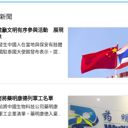
新聞
館籲文明有序參與活動 展現
象
發生中國人在當地與保安有肢體
國駐泰國大使館發布表示，提醒
要遵守當地法律法規，文明有序
覺服從活動現場秩序和管理規
、禮貌待人，展現中國公民良好
當地民眾，珍惜和自覺維護「中
又指，參與活動的
好準備，了解活動規則，包括入
府將藥明康德列軍工名單
帶物品等要求，如發生糾紛或合
前將中國生物科技公司藥明康
，應保持冷靜，依法理性維...
軍工企業清單，藥明康德入稟法
決定。美國聯邦地區法院星期五