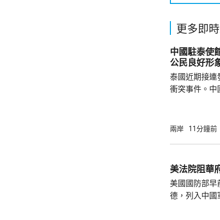
更多即時
中國駐泰使
公民良好形
泰國近期接連
衝突事件。中
到泰國的公民
參與活動，自
定，文明旅遊
兩岸
11分鐘前
形象，並尊重
泰一家親」傳統友誼。 使館
公民要提前做
美法院阻華
場、拍攝、攜
美國國防部早
法權益受到侵害
德，列入中國
院挑戰華府的