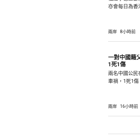
上海市氣象台指
亦會每日為香
斥資200萬
能源，解決水電供應問
萬 要求研發大黃
兩岸
8小時前
國東南沿海，
第二長，擁有
的港灣，其中
一對中國籍
都澳等。 在三都澳，有漁民看中當地水質、水
1死1傷
流和水溫適合，設
兩名中國公民
車禍，1死1
傳媒報道，死
單車去到一處
歲父親當場死
兩岸
16小時前
治。死者遺體
國駐泰國大使
後，已聯繫辦
者，妥善保存