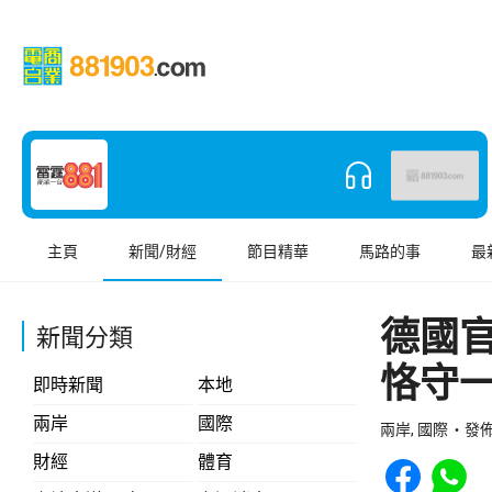
主頁
新聞/財經
節目精華
馬路的事
最
德國
新聞分類
恪守
即時新聞
本地
兩岸
國際
兩岸, 國際
發佈 
Share to Face
Share t
財經
體育