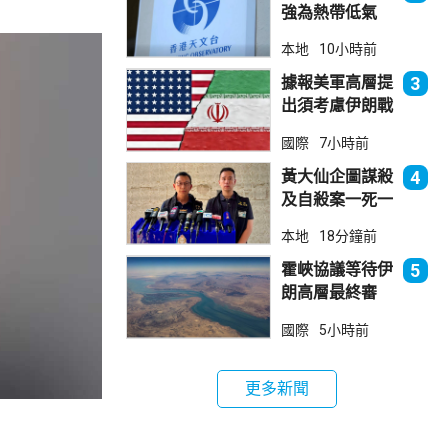
強為熱帶低氣
壓 天文台指對
本地
10小時前
本港直接威脅不
大
據報美軍高層提
3
出須考慮伊朗戰
事退出方案
國際
7小時前
黃大仙企圖謀殺
4
及自殺案一死一
傷 據了解曾因
本地
18分鐘前
噪音爭執
霍峽協議等待伊
5
朗高層最終審
批 華府料重開
國際
5小時前
航道後解除封鎖
更多新聞