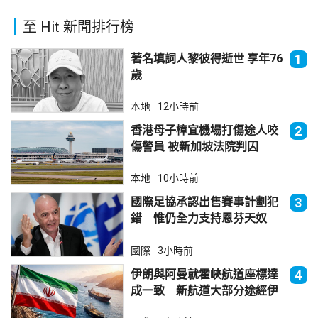
至 Hit 新聞排行榜
著名填詞人黎彼得逝世 享年76
1
歲
本地
12小時前
香港母子樟宜機場打傷途人咬
2
傷警員 被新加坡法院判囚
本地
10小時前
國際足協承認出售賽事計劃犯
3
錯 惟仍全力支持恩芬天奴
國際
3小時前
伊朗與阿曼就霍峽航道座標達
4
成一致 新航道大部分途經伊
朗領海