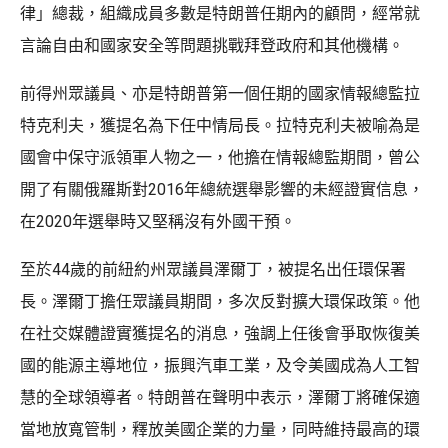
律」總裁，組織成員多數是特朗普任期內的顧問，經常就
言論自由和國家安全等問題挑戰拜登政府和其他機構。
前得州眾議員、亦是特朗普第一個任期的國家情報總監拉
特克利夫，獲提名為下任中情局長。拉特克利夫被喻為是
國會中保守派領軍人物之一，他擔在情報總監期間，曾公
開了有關俄羅斯對2016年總統選舉影響的未經證實信息，
在2020年選舉時又堅稱沒有外國干預。
至於44歲的前紐約州眾議員澤爾丁，被提名出任環保署
長。澤爾丁擔任眾議員期間，多次反對擴大環保政策。他
在社交媒體證實獲提名的消息，強調上任後會爭取恢復美
國的能源主導地位，振興汽車工業，及令美國成為人工智
慧的全球領導者。特朗普在聲明中表示，澤爾丁將確保適
當地放寬管制，釋放美國企業的力量，同時維持最高的環