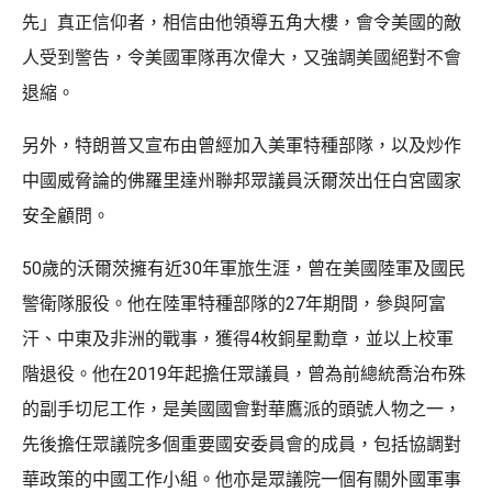
先」真正信仰者，相信由他領導五角大樓，會令美國的敵
人受到警告，令美國軍隊再次偉大，又強調美國絕對不會
退縮。
另外，特朗普又宣布由曾經加入美軍特種部隊，以及炒作
中國威脅論的佛羅里達州聯邦眾議員沃爾茨出任白宮國家
安全顧問。
50歲的沃爾茨擁有近30年軍旅生涯，曾在美國陸軍及國民
警衛隊服役。他在陸軍特種部隊的27年期間，參與阿富
汗、中東及非洲的戰事，獲得4枚銅星勳章，並以上校軍
階退役。他在2019年起擔任眾議員，曾為前總統喬治布殊
的副手切尼工作，是美國國會對華鷹派的頭號人物之一，
先後擔任眾議院多個重要國安委員會的成員，包括協調對
華政策的中國工作小組。他亦是眾議院一個有關外國軍事