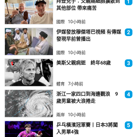
拜登兒子：父親癌細胞擴散到
1
其他部位 帶來痛苦
國際
10小時前
伊媒發放穆傑塔巴視頻 有傳媒
2
發現早前曾播出
國際
10小時前
美斯父親病逝 終年68歲
3
體育
7小時前
浙江一家四口到海邊觀浪 9
4
歲男童被大浪捲走
兩岸
10小時前
乒乓橫濱冠軍賽丨日本3將闖
5
入男單4強