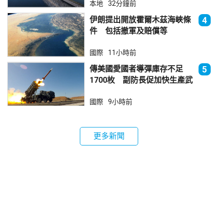
本地
32分鐘前
伊朗提出開放霍爾木茲海峽條
4
件 包括撤軍及賠償等
國際
11小時前
傳美國愛國者導彈庫存不足
5
1700枚 副防長促加快生產武
器
國際
9小時前
更多新聞