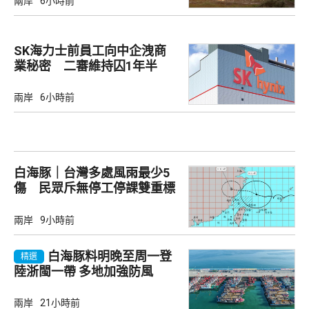
兩岸
6小時前
SK海力士前員工向中企洩商
業秘密 二審維持囚1年半
兩岸
6小時前
白海豚｜台灣多處風雨最少5
傷 民眾斥無停工停課雙重標
準
兩岸
9小時前
白海豚料明晚至周一登
精選
陸浙閩一帶 多地加強防風
兩岸
21小時前