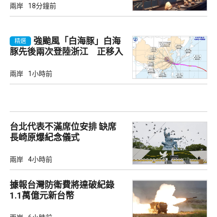
兩岸
18分鐘前
強颱風「白海豚」白海
精選
豚先後兩次登陸浙江 正移入
內陸並減弱
兩岸
1小時前
台北代表不滿席位安排 缺席
長崎原爆紀念儀式
兩岸
4小時前
據報台灣防衛費將達破紀錄
1.1萬億元新台幣