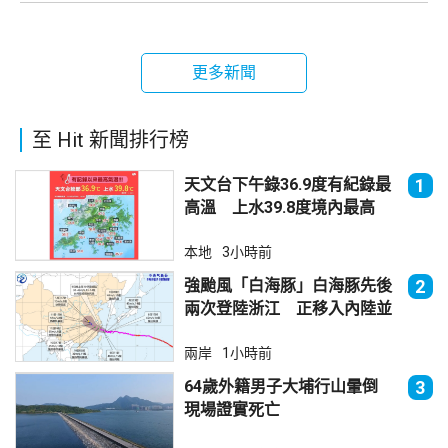
更多新聞
至 Hit 新聞排行榜
天文台下午錄36.9度有紀錄最
1
高溫 上水39.8度境內最高
本地
3小時前
強颱風「白海豚」白海豚先後
2
兩次登陸浙江 正移入內陸並
減弱
兩岸
1小時前
64歲外籍男子大埔行山暈倒
3
現場證實死亡