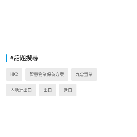
#話題搜尋
HK2
智慧物業保養方案
九倉置業
內地進出口
出口
進口