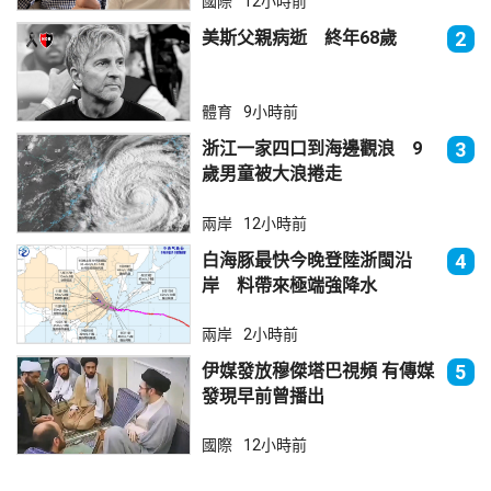
國際
12小時前
美斯父親病逝 終年68歲
2
體育
9小時前
浙江一家四口到海邊觀浪 9
3
歲男童被大浪捲走
兩岸
12小時前
白海豚最快今晚登陸浙閩沿
4
岸 料帶來極端強降水
兩岸
2小時前
伊媒發放穆傑塔巴視頻 有傳媒
5
發現早前曾播出
國際
12小時前