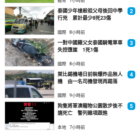
體育
7小時前
泰國少年槍殺祖父母後回中學
2
行兇 累計最少8死23傷
國際
8小時前
一對中國籍父女泰國騎電單車
3
失控墮崖 1死1傷
國際
8小時前
萊比錫機場日前裝爆炸品無人
4
機 由一名司機發現再踢落
國際
9小時前
狗隻將軍澳寵物公園散步後不
5
適死亡 警列雜項跟進
本地
7小時前