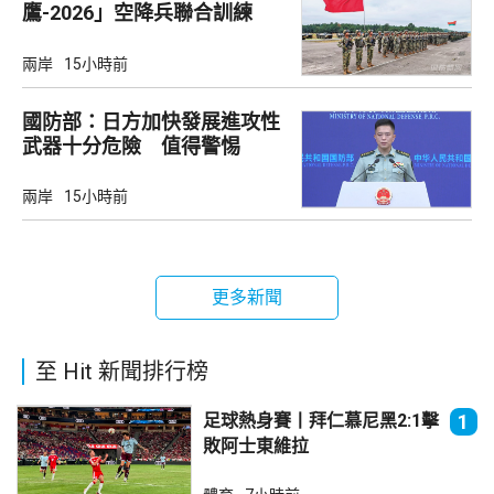
鷹-2026」空降兵聯合訓練
兩岸
15小時前
國防部：日方加快發展進攻性
武器十分危險 值得警惕
兩岸
15小時前
更多新聞
至 Hit 新聞排行榜
足球熱身賽丨拜仁慕尼黑2:1擊
1
敗阿士東維拉