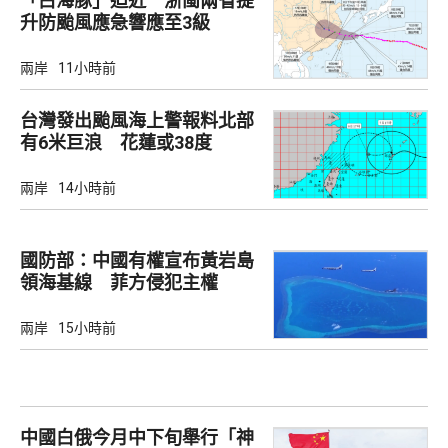
「白海豚」迫近 浙閩兩省提
升防颱風應急響應至3級
兩岸
11小時前
台灣發出颱風海上警報料北部
有6米巨浪 花蓮或38度
兩岸
14小時前
國防部：中國有權宣布黃岩島
領海基線 菲方侵犯主權
兩岸
15小時前
中國白俄今月中下旬舉行「神