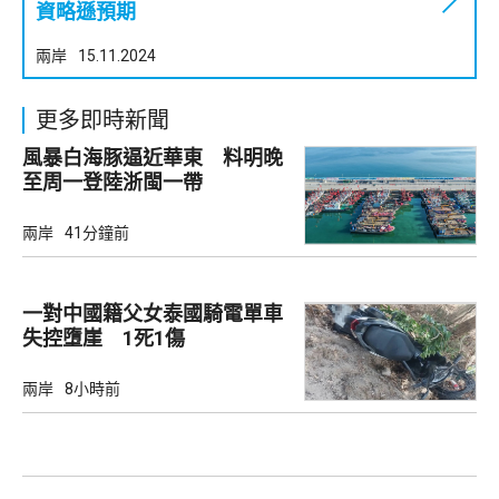
資略遜預期
兩岸
15.11.2024
更多即時新聞
風暴白海豚逼近華東 料明晚
至周一登陸浙閩一帶
兩岸
41分鐘前
一對中國籍父女泰國騎電單車
失控墮崖 1死1傷
兩岸
8小時前