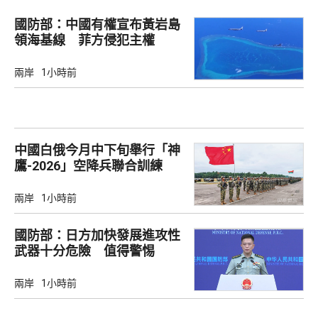
國防部：中國有權宣布黃岩島
領海基線 菲方侵犯主權
兩岸
1小時前
中國白俄今月中下旬舉行「神
鷹-2026」空降兵聯合訓練
兩岸
1小時前
國防部：日方加快發展進攻性
武器十分危險 值得警惕
兩岸
1小時前