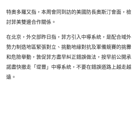
特奧多羅又指，本周會同到訪的美國防長奧斯汀會面，檢
討菲美雙邊合作關係。
在北京，外交部昨日指，菲方引入中導系統，是配合域外
勢力制造地區緊張對立、挑動地緣對抗及軍備競賽的挑釁
和危險舉動，敦促菲方盡早糾正錯誤做法，按早前公開承
諾盡快撤走「堤豐」中導系統，不要在錯誤道路上越走越
遠。