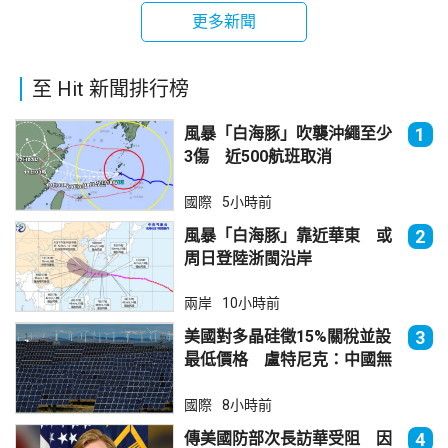
更多新聞
至 Hit 新聞排行榜
風暴「白海豚」吹襲沖繩至少
1
3傷 近500航班取消
國際
5小時前
風暴「白海豚」靠近華東 或
2
周日登陸浙閩沿岸
兩岸
10小時前
美國對多晶硅徵15%關稅並設
3
最低價格 盧特尼克：中國無
法再傾銷
國際
8小時前
傳美國防部次長訪華受阻 因
4