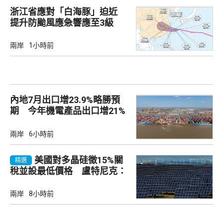
浙江省應對「白海豚」迫近
提升防颱風應急響應至3級
兩岸
1小時前
內地7月出口增23.9%略勝預
期 今年機電產品出口增21%
兩岸
6小時前
美國對多晶硅徵15%關
精選
稅並設最低價格 盧特尼克：
中國無法再傾銷
兩岸
8小時前