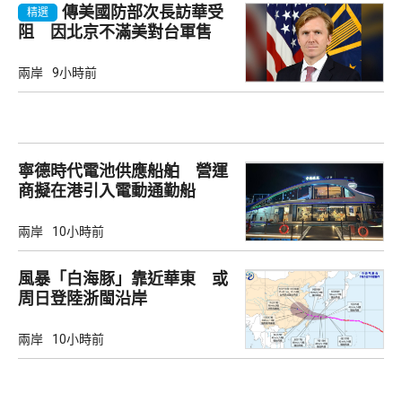
傳美國防部次長訪華受
精選
阻 因北京不滿美對台軍售
兩岸
9小時前
寧德時代電池供應船舶 營運
商擬在港引入電動通勤船
兩岸
10小時前
風暴「白海豚」靠近華東 或
周日登陸浙閩沿岸
兩岸
10小時前