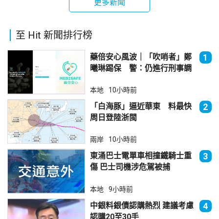
更多新聞
至 Hit 新聞排行榜
藥倍安心風波｜「吹哨者」鄭
1
曦琳踢保 警：仍進行刑事調
查
本地
10小時前
「白海豚」逼近華東 料最快
2
周日登陸浙閩
兩岸
10小時前
東涌巴士電單車相撞鐵騎士重
3
傷 巴士司機涉危駕被捕
本地
9小時前
中銀料銀債認購熱烈 建議考慮
4
認購20至30手