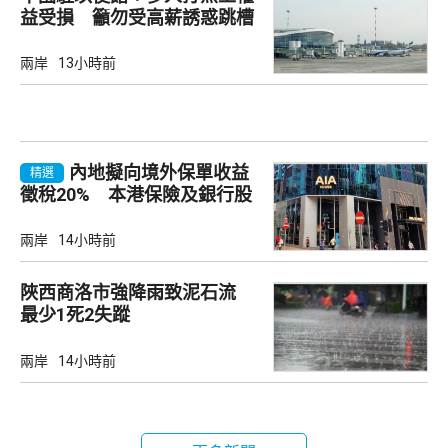
益受損 籲勿受高薪誘惑跳槽
兩岸
13小時前
內地擬向境外保單收益
精選
徵稅20% 本港保險及銀行股
承壓
兩岸
14小時前
陜西商洛市強降雨致泥石流
最少1死2失蹤
兩岸
14小時前