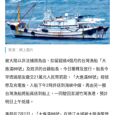
來源：網上圖片
被大陸以非法捕撈為由、扣留超過4個月的台灣漁船「大
進滿88號」及姓洪的台籍船長，今日獲釋及放行。船長今
早透過朋友繳交21萬元人民幣罰款，「大進滿88號」經檢
修及充電後，人船下午2時許送到海峽中線，再由另一艘
台灣漁船將船員送到船上，一同駛回澎湖竹灣漁港，預計
明日上午抵達。
事發在7月2日，「大進滿88號」在晉江水域被大陸海警登