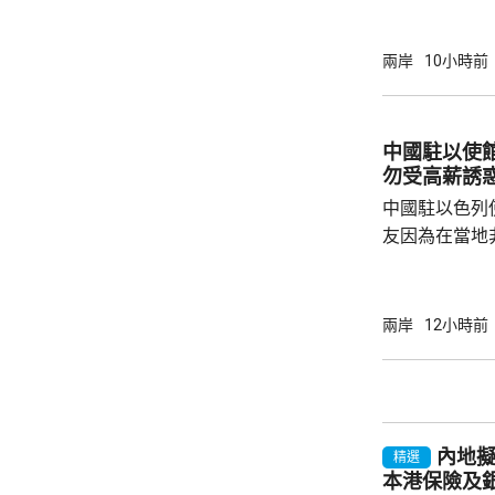
方有關行徑是
日方停止造謠
兩岸
10小時前
歷史教訓，不要
說，二戰時期
行，為亞洲鄰
中國駐以使
日不僅拒絕反
勿受高薪誘
周邊國家威脅等
中國駐以色列
友因為在當地
而導致權益受
建築工人務必
政策要求和當
兩岸
12小時前
同，並投保相
工，踏實賺錢
和高薪誘惑，輕易跳槽。
注以色列方面
內地
越嚴厲的清理整
精選
本港保險及