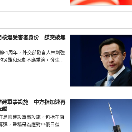
展執法領域合作。至於雙方是否
行動和人員交流，要向主管部門
用核爆受害者身份 謀突破無
爆81周年，外交部發言人林劍強
的災難和悲劇不應重演，發生核
更應反思銘記，日本軍國主義侵
長鳴。 林劍批評，日本
篡改歷史事實，政治利用「核爆
標籤博取國際同情，刻意淡化日
家造成數千萬人民傷亡，妄圖洗
洋建軍事設施 中方指加速再
執政當局近來更企圖整軍擴武，
佐證
對日本的核保護、圖謀突破「無
洋島嶼建設軍事設施，包括在南
相官邸高官甚至叫囂謀...
導彈，聲稱是為應對中俄日益頻
。中國外交部發言人林劍批評日