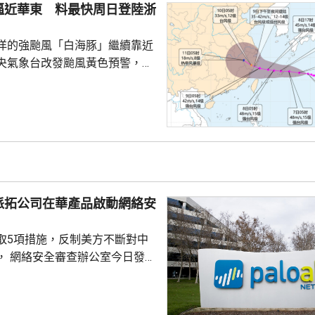
約為809萬股。發行完成後，宇
逼近華東 料最快周日登陸浙
.
洋的強颱風「白海豚」繼續靠近
央氣象台改發颱風黃色預警，預
明日日間穿過琉球群島後移入東
速度減慢，可能周日下午至下周
到福建北部沿岸地區登陸，風力
北移動，並逐漸減弱；亦有可能
迴旋2至3日；或北上與西風帶系
為北方帶來時間長、範圍大的風
派拓公司在華產品啟動網絡安
洋預報台發布海浪橙...
取5項措施，反制美方不斷對中
， 網絡安全審查辦公室今日發公
全公司、派拓（Palo Alto
s）在華銷售產品啟動網絡安全審查。
障關鍵信息基礎設施安全穩定運