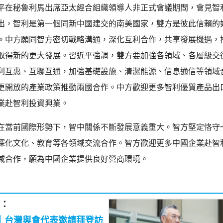
平在秘魯利馬出席亞太經合組織領導人非正式會議期間，會見智
出，智利是第一個同新中國建交的南美國家，雙方是彼此信賴的
。中方願同智方密切戰略溝通，深化互利合作，共享發展機遇，
取得新的更大發展。習近平強調，雙方要加強各領域、各層級交
利互惠、互聯互通，加強基礎設施、清潔能源、信息通信等領域
更開放的產業政策推動兩國合作。中方歡迎更多智利優質產品出
業赴智利投資興業。
在當前國際形勢下，智中關係不斷發展意義重大。智方堅定恪守
深化文化、教育等各領域交流合作。智方歡迎更多中國企業赴智
域合作，願為中國企業提供良好營商環境。
：
C｜台灣與會代表邀請拜登訪