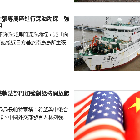
安全風險隱患，維護國家安全，
全法》及《網絡安全法》，對派
主張專屬區進行深海勘探 強
查。 商務部昨日宣布對
的
反制措施，包括加強無人機相關
平洋海域展開深海勘探，派「向
...
考船接近日方基於南鳥島所主張
。被問到中方是否計劃在太平洋
的稀土資源，中國外交部發言人
中方開展的海洋科研活動服務是
格遵守國際法規定，旨在提升全
科學認知、促進國際社會整體利
美執法部門加強對話持開放態
劍強調，中國一貫奉行防禦性國
艦在有關海域活動完全符...
局局長帕特爾稱，希望與中俄合
罪。中國外交部發言人林劍強
美國執法部門加強對話溝通持開
繼續本著平等、尊重和互惠精