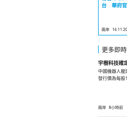
台 華府官
兩岸
16.11.2
更多即時
宇樹科技確定
中國機器人龍
發行價為每股1
元。網上及網
為下周三。 宇樹科技今次IPO採用戰略配售、
網下發行與網
開發行新股4
兩岸
8小時前
總股本比例為1
萬股，網下初