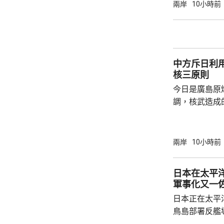
神，與美方開
兩岸
10小時前
展開聯合抓捕
詢問。
中方斥日利
核三原則
今日是廣島原
調，核武造成
爆的特定背景
略擴張的教訓必須警鐘
右翼勢力長期
兩岸
10小時前
受害者」身份
本侵略周邊國
日本在太平
脫侵略罪責，
軍事化又一
尋求美國強化
日本正在太平
核三原則」，首
鳥島部署反艦
繁的軍事行動