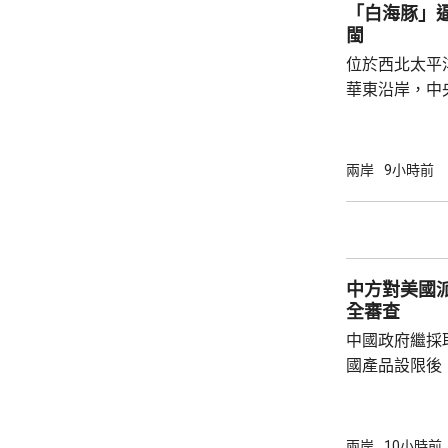
戰略配售數量
「白海豚」
樹科技總股本..
閩
位於西北太平
華東沿岸，中
計「白海豚」
海，之後移動
一早上在浙江
兩岸
9小時前
12至14級。 中央氣象台研判，「白海豚」登
陸後繼續向西
西行，在南方
統結合，可能
中方對美國
雨影響。國家海
全審查
中國政府繼採
國產品設限後
告，對美國網絡安
Network
公告指，為保
兩岸
10小時前