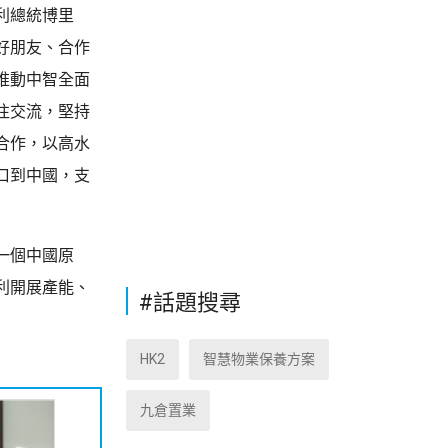
利總統博里
好朋友、合作
推動中智全面
往交流，堅持
合作，以高水
口到中國，支
一個中國原
利開展產能、
#話題搜尋
HK2
智慧物業保養方案
九倉置業