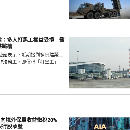
加速再軍事化的又一佐證，敦促
抹黑，切實反躬自省，認真汲取
在錯誤道路越走越遠。 林劍
日本肆意侵略擴張，犯下滔天罪
國和世界帶來深重災難，時至今
館：多人打黑工權益受損 籲
省歷史，還故技重施，不斷炮製
惑跳槽
虛假敘事，掩蓋持續強軍擴...
使館表示，近期接到多宗建築工
非法務工，即俗稱「打黑工」，
侵害的案件報告，提醒在當地的
嚴格遵守中國和以色列勞務合作
地法律規定，簽訂正規勞務合
應保險，持有效工作簽證合法務
，切勿輕信不法分子的虛假宣傳
 使館呼籲，要特別關
對「打黑工」行為，正採取越來
擬向境外保單收益徵稅20%
頓和打擊，凡被查處者均會...
銀行股承壓