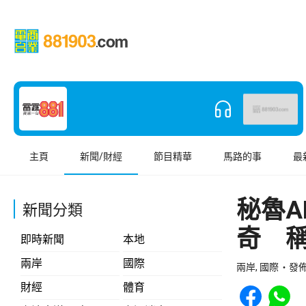
主頁
新聞/財經
節目精華
馬路的事
最
秘魯A
新聞分類
奇 
即時新聞
本地
兩岸
國際
兩岸, 國際
發佈 
Share to Face
Share t
財經
體育