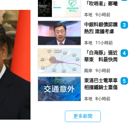
「吹哨者」鄭曦
琳踢保 警：仍
本地
9小時前
進行刑事調查
中銀料銀債認購
3
熱烈 建議考慮
認購20至30手
本地
11小時前
「白海豚」逼近
4
華東 料最快周
日登陸浙閩
兩岸
9小時前
東涌巴士電單車
5
相撞鐵騎士重傷
巴士司機涉危駕
本地
8小時前
被捕
更多新聞