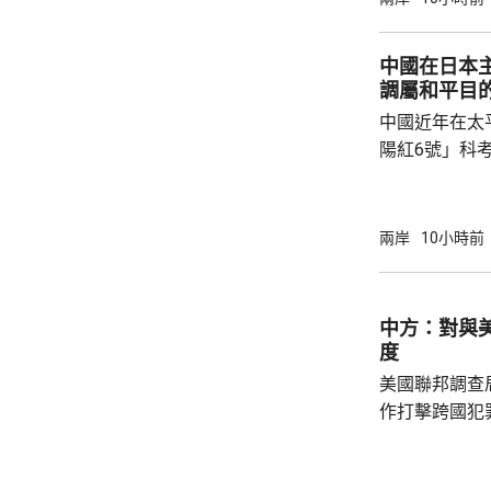
行，防範網絡
依據《國家安
中國在日本
拓產品實施網絡安全審
調屬和平目
美國採取5項
中國近年在太
兩用物項對出口管
陽紅6號」科
的專屬經濟區
海底開採潛在
林劍回應說，
兩岸
10小時前
和平目的，嚴
人類對海洋的
益。 至於中國航母「遼寧艦」去年6月進入太
中方：對與
平洋區域，林
度
防政策，中國軍
美國聯邦調查
作打擊跨國犯
調，中方對與
放態度，願意