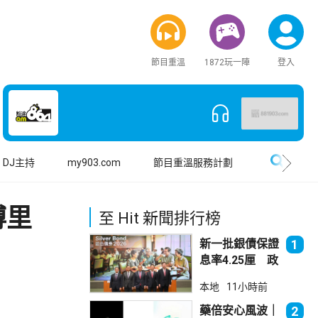
節目重溫
1872玩一陣
登入
搜尋
DJ主持
my903.com
節目重溫服務計劃
博里
至 Hit 新聞排行榜
新一批銀債保證
1
息率4.25厘 政
府：參考市況具
本地
11小時前
吸引力
藥倍安心風波｜
2