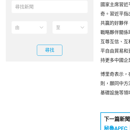
國家主席習近
奇。習近平指
共贏的好夥伴
戰略夥伴關係
互尊互信、互
尋找
平自由貿易和
持更多中國企
博里奇表示，
則，願同中方
基礎設施等領
下一篇新聞
秘魯APE