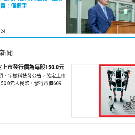
員︰僅握手
024
新聞
上市發行價為每股150.8元
頭、宇樹科技發公告，確定上市
50.8元人民幣，發行市值609億
下申購日為下周一，繳款截止日
上發行相結合的方式進行，擬公
040多萬股，擬發行數量佔發行後
0%。網上初始發行數量為647
始發行數量為2580多萬股，初始