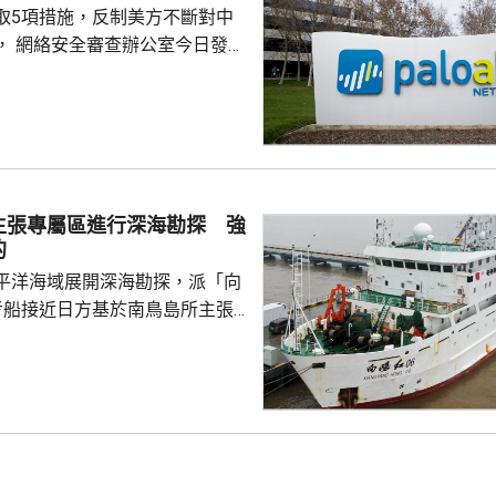
取5項措施，反制美方不斷對中
洋預報台發布海浪橙...
， 網絡安全審查辦公室今日發公
全公司、派拓（Palo Alto
s）在華銷售產品啟動網絡安全審查。
障關鍵信息基礎設施安全穩定運
安全風險隱患，維護國家安全，
全法》及《網絡安全法》，對派
查。 商務部昨日宣布對
主張專屬區進行深海勘探 強
反制措施，包括加強無人機相關
的
...
平洋海域展開深海勘探，派「向
考船接近日方基於南鳥島所主張
。被問到中方是否計劃在太平洋
的稀土資源，中國外交部發言人
中方開展的海洋科研活動服務是
格遵守國際法規定，旨在提升全
科學認知、促進國際社會整體利