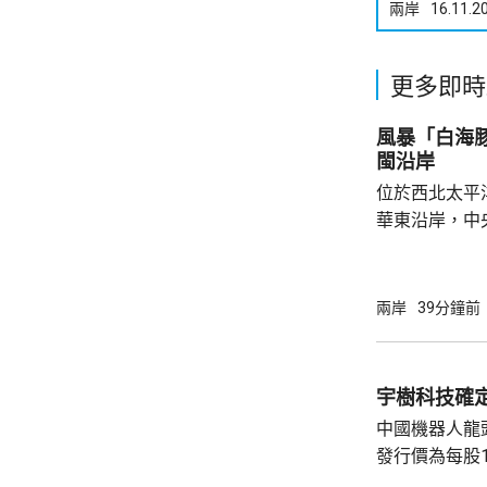
兩岸
16.11.2
更多即時
風暴「白海
閩沿岸
位於西北太平
華東沿岸，中
「白海豚」將
西方向移動，
日間穿過琉球
兩岸
39分鐘前
逐漸向華東沿
早上在浙江到
度為颱風或強
宇樹科技確定
動，強度逐漸
中國機器人龍
續帶來的降雨較
發行價為每股1
元。網上及網