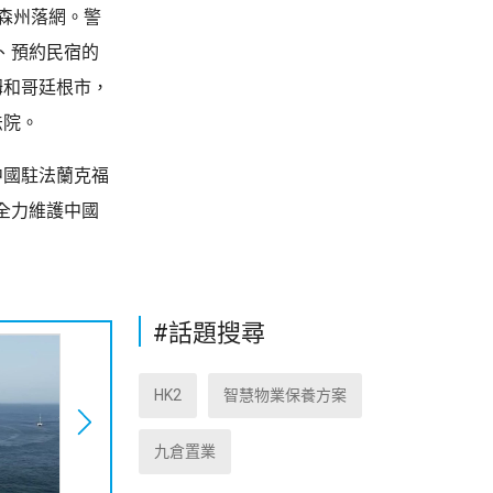
森州落網。警
、預約民宿的
姆和哥廷根市，
法院。
中國駐法蘭克福
全力維護中國
#話題搜尋
HK2
智慧物業保養方案
九倉置業