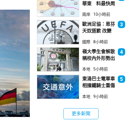
華東 料最快周
日登陸浙閩
兩岸
10小時前
歐洲足協：恩芬
3
天奴道歉 改變
不了抵制世界盃
國際
8小時前
立場
嶺大學生會解散
4
稱校內外形勢出
現變化
本地
5小時前
東涌巴士電單車
5
相撞鐵騎士重傷
巴士司機涉危駕
本地
9小時前
被捕
更多新聞