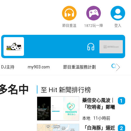
節目重溫
1872玩一陣
登入
搜尋
DJ主持
my903.com
節目重溫服務計劃
多名中
至 Hit 新聞排行榜
藥倍安心風波｜
1
「吹哨者」鄭曦
琳踢保 警：仍
本地
11小時前
進行刑事調查
「白海豚」逼近
2