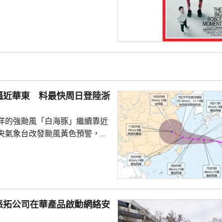
上發行相結合的方式進行，擬公
040多萬股，擬發行數量佔發行後
0%。網上初始發行數量為647
始發行數量為2580多萬股，初始
約為809萬股。發行完成後，宇
.
逼近華東 料最快周日登陸浙
洋的強颱風「白海豚」繼續靠近
央氣象台改發颱風黃色預警，預
明日日間穿過琉球群島後移入東
速度減慢，可能周日下午至下周
到福建北部沿岸地區登陸，風力
北移動，並逐漸減弱；亦有可能
派拓公司在華產品啟動網絡安
迴旋2至3日；或北上與西風帶系
為北方帶來時間長、範圍大的風