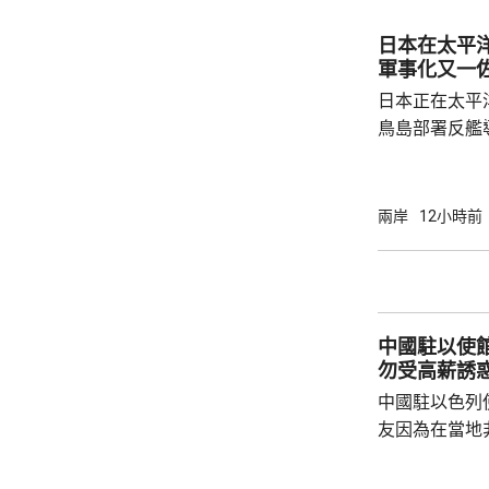
本侵略周邊國
脫侵略罪責，
日本在太平
尋求美國強化
軍事化又一
核三原則」，首
日本正在太平
鳥島部署反艦
繁的軍事行動
方有關行徑是
日方停止造謠
兩岸
12小時前
歷史教訓，不要
說，二戰時期
行，為亞洲鄰
日不僅拒絕反
中國駐以使
周邊國家威脅等
勿受高薪誘
中國駐以色列
友因為在當地
而導致權益受
建築工人務必