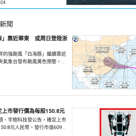
024
新聞
豚」靠近華東 或周日登陸浙
洋的強颱風「白海豚」繼續靠近
央氣象台發布颱風黃色預警，指
以每小時15至20公里的速度向偏
強度變化不大或略有增強，今日
群島後移入東海，其後移速減慢
海靠近，可能後日下午至下周一
福建北部沿海地區登陸，登陸強
颱風級，登陸後向西偏北方向移
上市發行價為每股150.8元
減弱。專家表示，「白海豚」後
頭、宇樹科技發公告，確定上市
強，風雨影響範圍較大，...
50.8元人民幣，發行市值609億
下申購日為下周一，繳款截止日