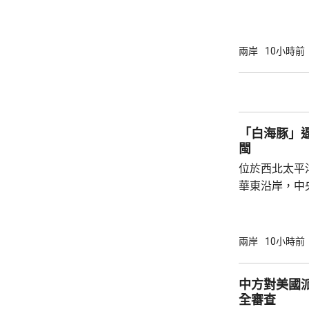
為下周三。 宇樹科技今次IPO採用戰略配售、
網下發行與網
開發行新股4
兩岸
10小時前
總股本比例為1
萬股，網下初
戰略配售數量
樹科技總股本..
「白海豚」
閩
位於西北太平
華東沿岸，中
計「白海豚」
海，之後移動
一早上在浙江
兩岸
10小時前
12至14級。 中央氣象台研判，「白海豚」登
陸後繼續向西
中方對美國
西行，在南方
全審查
統結合，可能