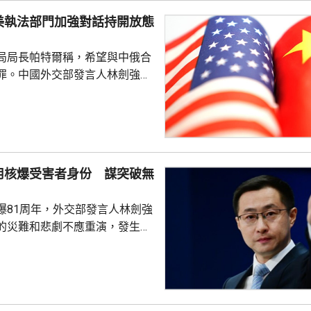
劍強調，中國一貫奉行防禦性國
美執法部門加強對話持開放態
艦在有關海域活動完全符...
局局長帕特爾稱，希望與中俄合
罪。中國外交部發言人林劍強
美國執法部門加強對話溝通持開
繼續本著平等、尊重和互惠精
展執法領域合作。至於雙方是否
行動和人員交流，要向主管部門
用核爆受害者身份 謀突破無
爆81周年，外交部發言人林劍強
的災難和悲劇不應重演，發生核
更應反思銘記，日本軍國主義侵
長鳴。 林劍批評，日本
篡改歷史事實，政治利用「核爆
標籤博取國際同情，刻意淡化日