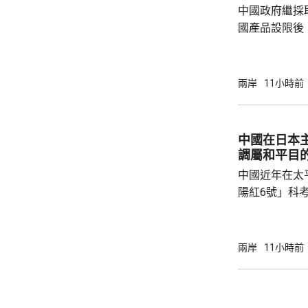
中國政府繼採
雨影響。國家海
國產品設限後
告，對美國網絡安
Network
公告指，為保
兩岸
11小時前
行，防範網絡
依據《國家安
拓產品實施網絡安全審
中國在日本
美國採取5項
調屬和平目
兩用物項對出口管
中國近年在太
陽紅6號」科
的專屬經濟區
海底開採潛在
林劍回應說，
兩岸
11小時前
和平目的，嚴
人類對海洋的
益。 至於中國航母「遼寧艦」去年6月進入太