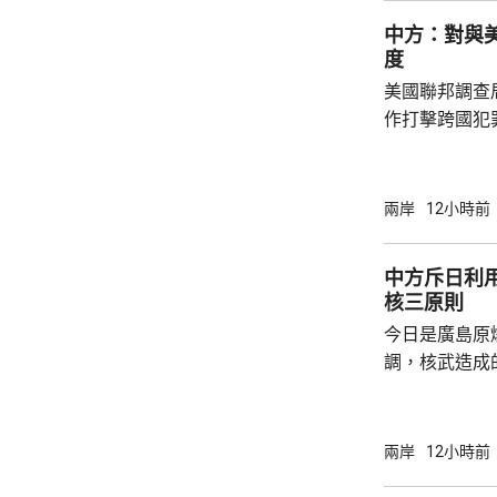
平洋區域，林
中方：對與
防政策，中國軍
度
美國聯邦調查
作打擊跨國犯
調，中方對與
放態度，願意
神，與美方開
兩岸
12小時前
展開聯合抓捕
詢問。
中方斥日利
核三原則
今日是廣島原
調，核武造成
爆的特定背景
略擴張的教訓必須警鐘
右翼勢力長期
兩岸
12小時前
受害者」身份