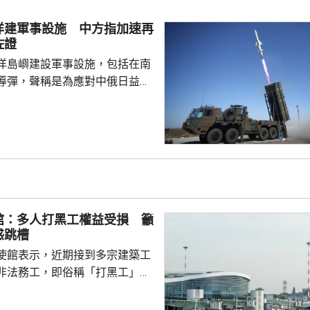
家造成數千萬人民傷亡，妄圖洗
執政當局近來更企圖整軍擴武，
洋建軍事設施 中方指加速再
對日本的核保護、圖謀突破「無
佐證
相官邸高官甚至叫囂謀...
洋島嶼建設軍事設施，包括在南
導彈，聲稱是為應對中俄日益頻
。中國外交部發言人林劍批評日
加速再軍事化的又一佐證，敦促
抹黑，切實反躬自省，認真汲取
在錯誤道路越走越遠。 林劍
日本肆意侵略擴張，犯下滔天罪
國和世界帶來深重災難，時至今
省歷史，還故技重施，不斷炮製
館：多人打黑工權益受損 籲
虛假敘事，掩蓋持續強軍擴...
惑跳槽
使館表示，近期接到多宗建築工
非法務工，即俗稱「打黑工」，
侵害的案件報告，提醒在當地的
嚴格遵守中國和以色列勞務合作