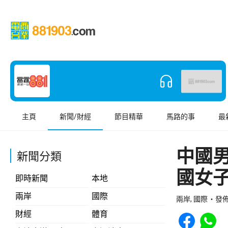
主頁
新聞/財經
節目精華
馬路的事
最
中國
新聞分類
國女
即時新聞
本地
兩岸
國際
兩岸, 國際
發佈 
Share to Face
Share t
財經
體育