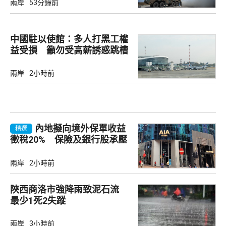
兩岸
53分鐘前
中國駐以使館：多人打黑工權
益受損 籲勿受高薪誘惑跳槽
兩岸
2小時前
內地擬向境外保單收益
精選
徵稅20% 保險及銀行股承壓
兩岸
2小時前
陜西商洛市強降雨致泥石流
最少1死2失蹤
兩岸
3小時前