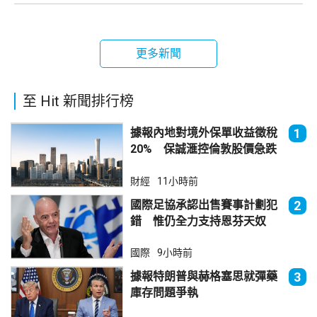
更多新聞
至 Hit 新聞排行榜
據報內地對境外保單收益徵稅
1
20% 保誠滙控倫敦股價急跌
財經
11小時前
國際足協承認出售賽事計劃犯
2
錯 惟仍全力支持恩芬天奴
國際
9小時前
據報特朗普與赫格塞思就彈藥
3
庫存問題爭執