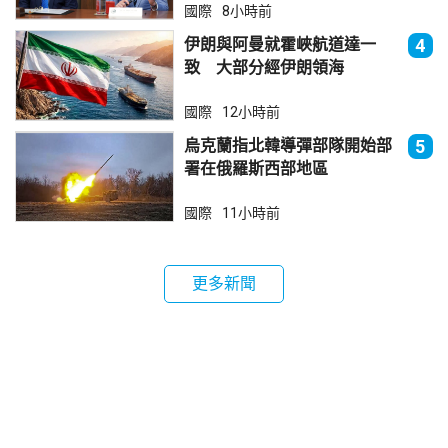
國際
8小時前
伊朗與阿曼就霍峽航道達一
4
致 大部分經伊朗領海
國際
12小時前
烏克蘭指北韓導彈部隊開始部
5
署在俄羅斯西部地區
國際
11小時前
更多新聞