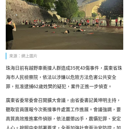
來源：網上圖片
珠海日前有越野車衝撞人群造成35死43傷事件，廣東省珠
海市人民檢察院，依法以涉嫌以危險方法危害公共安全
罪，批准逮捕62歲姓樊的疑犯，案件正進一步偵查。
廣東省委常委會召開擴大會議，由省委書記黃坤明主持，
聽取官員匯報今次衝撞事件處置工作進展。會議強調，要
高質高效推進案件偵辦，依法嚴懲凶手，震懾犯罪、安定
人心。按照中央部署要求，全面加強社會面治安防控，加