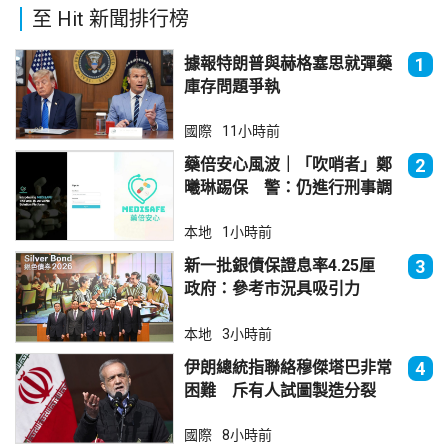
至 Hit 新聞排行榜
據報特朗普與赫格塞思就彈藥
1
庫存問題爭執
國際
11小時前
藥倍安心風波｜「吹哨者」鄭
2
曦琳踢保 警：仍進行刑事調
查
本地
1小時前
新一批銀債保證息率4.25厘
3
政府：參考市況具吸引力
本地
3小時前
伊朗總統指聯絡穆傑塔巴非常
4
困難 斥有人試圖製造分裂
國際
8小時前