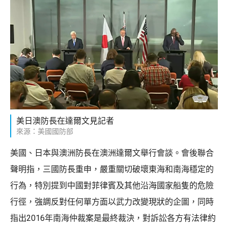
美日澳防長在達爾文見記者
來源：美國國防部
美國、日本與澳洲防長在澳洲達爾文舉行會談。會後聯合
聲明指，三國防長重申，嚴重關切破壞東海和南海穩定的
行為，特別提到中國對菲律賓及其他沿海國家船隻的危險
行徑，強調反對任何單方面以武力改變現狀的企圖，同時
指出2016年南海仲裁案是最終裁決，對訴訟各方有法律約