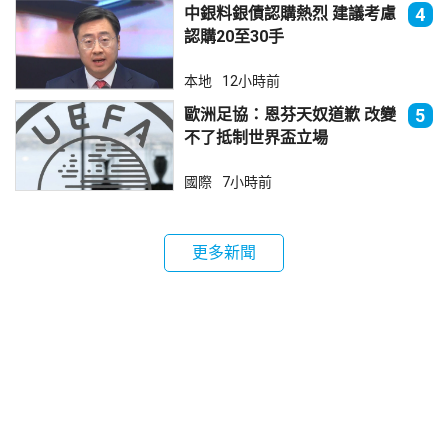
中銀料銀債認購熱烈 建議考慮
4
認購20至30手
本地
12小時前
歐洲足協：恩芬天奴道歉 改變
5
不了抵制世界盃立場
國際
7小時前
更多新聞