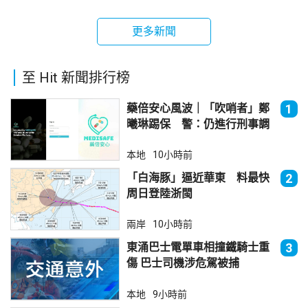
更多新聞
至 Hit 新聞排行榜
藥倍安心風波｜「吹哨者」鄭
1
曦琳踢保 警：仍進行刑事調
查
本地
10小時前
「白海豚」逼近華東 料最快
2
周日登陸浙閩
兩岸
10小時前
東涌巴士電單車相撞鐵騎士重
3
傷 巴士司機涉危駕被捕
本地
9小時前