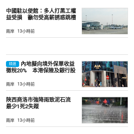
中國駐以使館：多人打黑工權
益受損 籲勿受高薪誘惑跳槽
兩岸
13小時前
內地擬向境外保單收益
精選
徵稅20% 本港保險及銀行股
承壓
兩岸
13小時前
陜西商洛市強降雨致泥石流
最少1死2失蹤
兩岸
13小時前