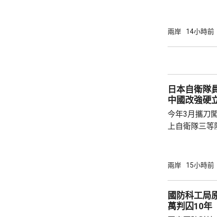
挑戰，中方提
方再次無端抹
脅」，妄議中
兩岸
14小時前
政，中方對此
有關軍事活動
分割的一部分
解決台灣問題
日本自衛隊員村田
喙。釣魚島及
中國改強硬
土，...
今年3月攜刀
上自衛隊三等陸尉村田
訊，被控闖入
等罪名；他在
中國轉變強硬
兩岸
15小時前
感到後悔。 日本傳媒報道，村田在法庭上表現
冷靜。他承認
國防科工局原
對於犯案動機
萬判囚10年
變，但不會再