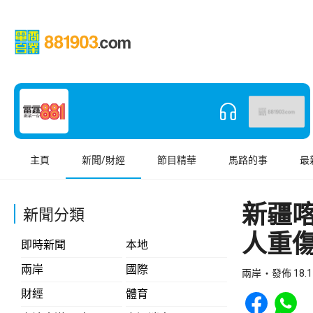
主頁
新聞/財經
節目精華
馬路的事
最
新疆喀
新聞分類
人重
即時新聞
本地
兩岸
國際
兩岸
發佈 18.1
Share to Face
Share t
財經
體育