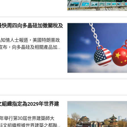
工程，加快建設多個科學城和實
投入將增超過3.5%。 為善
然資源，廈門亦建設全國唯一省
最快周四向多晶硅加徵關稅及
區，採用「政府統籌+市場化營
計已完成13個項目，並有54個重
名知情人士報道，美國特朗普政
..
宣布，向多晶硅及相關產品加徵
並對多晶硅、晶圓、電池及組件，
定最低進口價格。 多晶硅是
導體的關鍵原材料，華府的行動
國，以保護美國的多晶硅業界。
白宮都未對報道置評。
組織指定為2029年世界建
9年舉行第30屆世界建築師大
科文組織根據世界建築之都聯合