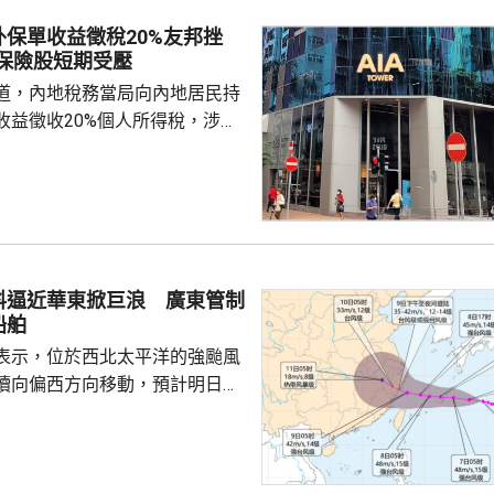
保單收益徵稅20%友邦挫
：保險股短期受壓
道，內地稅務當局向內地居民持
收益徵收20%個人所得稅，涉及
紅及預繳保費利息等收益。報道
州已有初步執法個案，但目前措
，具體適用範圍有待官方說明。
及銀行股表現。在英國上市的保
跌13%，滙豐倫敦亦曾跌7%，收
渣打倫敦曾跌7%，收市跌1.6%。
料逼近華東掀巨浪 廣東管制
邦保險(01299.HK)跌逾8%，
船舶
表示，位於西北太平洋的強颱風
續向偏西方向移動，預計明日日
島後移入東海，逐漸向華東沿海
象台發布颱風藍色預警。國家海
海浪橙色警報，預料未來一日東