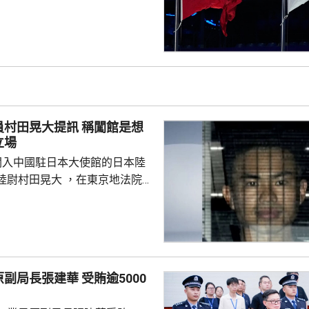
出交涉；外交部言人林劍譴責日
黑指責中方，炒作所謂「中國威
國台灣事務，粗暴干涉中國內
強烈不滿、堅決反對，強調中國
正當合理。台灣是中國領土不可
，台灣問題純屬中國內政，如何
是中國人自己的事，不容日方置
晃大提訊 稱闖館是想
附屬島嶼自古就是中國固有領
立場
闖入中國駐日本大使館的日本陸
晃大 ，在東京地法院提
建築物、違反《槍刀法》和威脅
庭上聲稱，犯案動機是希望促使
的外交方針，指自己正在反省，
部份控罪，但不同意威脅罪行，
副局長張建華 受賄逾5000
的想法，他稱，並非可以輕易改
犯案。指給家人和職場造成巨大