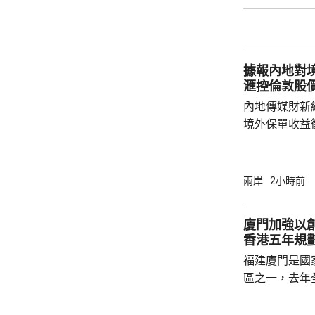
海東部將出現
出現2至3米的中浪到
今日下午6時
船舶實施交通
據報內地對境
風，保障海上
滙控倫敦股
內地傳媒財新
境外保單收益
往的監管漏洞
業人士指，北
象包括分紅收
兩岸
2小時前
述保險業人士
標準，並非市
廈門加強以
稅，可能取決
香港五年規
的效率；若保
福建廈門是國
區之一，去年
民幣，按年增長
元人民幣，按