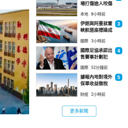
場打傷途人咬傷
警員 被新加坡
本地
8小時前
法院判囚
伊朗與阿曼就霍
3
峽航道座標達成
一致 新航道大
國際
3小時前
部分途經伊朗領
海
國際足協承認出
4
售賽事計劃犯
錯 惟仍全力支
國際
52分鐘前
持恩芬天奴
據報內地對境外
5
保單收益徵稅
20% 保誠滙控
財經
2小時前
倫敦股價急跌
更多新聞