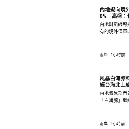
內地擬向境外
8% 高盛
內地財新網報
有的境外保單
香港保單的分
指，北京及杭
施未普遍推行
兩岸
1小時前
消息拖累保險
誠股價一度急
市跌4.7%，
風暴白海豚
至於今早港股，友
經台海北上
報71...
內地氣象部門
「白海豚」繼
間穿過琉球群
靠近。中央氣
洋預報台發布
兩岸
1小時前