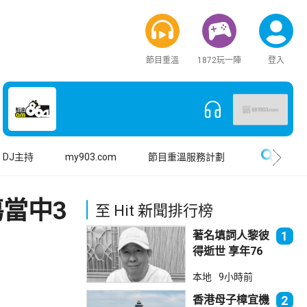
節目重溫
1872玩一陣
登入
搜尋
DJ主持
my903.com
節目重溫服務計劃
傷當中3
至 Hit 新聞排行榜
著名填詞人黎彼
1
得逝世 享年76
歲
本地
9小時前
香港母子樟宜機
2