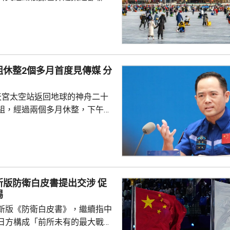
指定北京為2029年「世界建築之
未來的城市可持續發展願景，憑
合的傑出能力而獲此稱號。而北
建築遺產、蓬勃的城市轉型、面
休整2個多月首度見傳媒 分
願景，必將激發新一輪國際對
建築在提升人民生活質素，以及
天宮太空站返回地球的神舟二十
同遺產方面所發揮的...
組，經過兩個多月休整，下午在
行記者會，分享在太空的經歷。
在太空度過210天，創造中國單
留最長時間的紀錄，其間完成3
並經歷中國載人航天工程史上首
動。指令長張陸表示，中國天地
版防衛白皮書提出交涉 促
實戰考驗。無論是飛船遭受太空
惕
置、駐留周期動態調整、乘組換
新版《防衛白皮書》，繼續指中
急發射組織實施，整套...
日方構成「前所未有的最大戰略