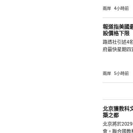
創新科技引領
兩岸
4小時前
驗室等，預料科研
用沿海城市天
報道指美國
級海洋高新園
設價格下限
運」模式，累
路透社引述4
點推進項目，總.
府最快星期四
15%關稅，
以及太陽能板等設
太陽能板和半
兩岸
5小時前
相信是針對中
美國商務部與
北京獲教科文
築之都
北京將於202
會。聯合國教