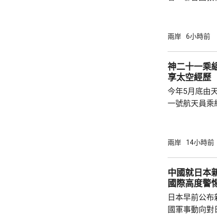
委員會推薦，
都」。 教科文組織表示，北京擁有豐富的建築
遺產，與面向
兩岸
6小時前
藉兩者有機結
京卓爾不群的
神二十一乘組
向未來的發展
享太空經歷
話，深入探討
今年5月底由
後代守護人類共
一號航天員乘
北京航天城舉
神二十一乘組
個乘組在軌駐
兩岸
14小時前
次出艙任務，
次太空應急行
中國就日本新
應急體系經歷
國際高度警
碎片撞擊的處
日本早前公布
船返回，還是應
國軍事動向對