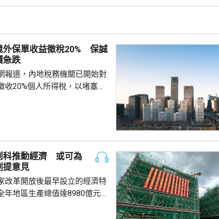
6至10米巨浪，浙江近岸海域將
大浪。 廣東海事局決定
起，對經過台灣海峽南口北上的
管制，呼籲船舶選擇安全水域避
外保單收益徵稅20% 保誠
安全。
價急跌
網報道，內地稅務機關已開始對
徵收20%個人所得稅，以堵塞以
。報道引述稅務律師和香港保險
京和杭州已有徵稅案例，徵稅對
益和預繳保費利息收益。報道引
指，目前被徵稅的案例沒有明確
場一般認為的大額保單才被徵
創科推動經濟 或可為
於地方稅務當局接觸和處理數據
劃提意見
單退出和有退出收益，而當地稅
家改革開放後最早設立的經濟特
務局又有數據處理能力，就會徵稅。 受消...
全年地區生產總值達8980億元人
5.7%；今年首季則逾2226億
季增幅6.3%。當地近年加強透過