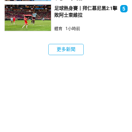
足球熱身賽丨拜仁慕尼黑2:1擊
5
敗阿士東維拉
體育
1小時前
更多新聞