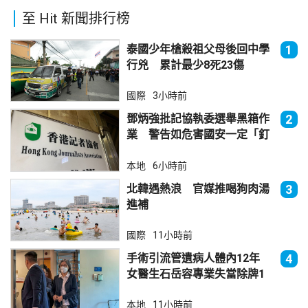
至 Hit 新聞排行榜
泰國少年槍殺祖父母後回中學
1
行兇 累計最少8死23傷
國際
3小時前
鄧炳強批記協執委選舉黑箱作
2
業 警告如危害國安一定「釘
死你」
本地
6小時前
北韓遇熱浪 官媒推喝狗肉湯
3
進補
國際
11小時前
手術引流管遺病人體內12年
4
女醫生石岳容專業失當除牌1
個月
本地
11小時前