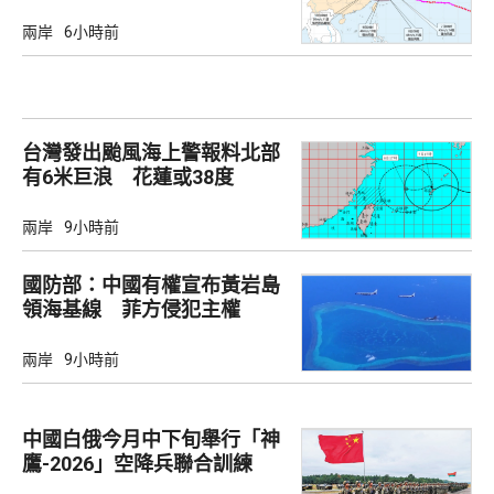
兩岸
6小時前
台灣發出颱風海上警報料北部
有6米巨浪 花蓮或38度
兩岸
9小時前
國防部：中國有權宣布黃岩島
領海基線 菲方侵犯主權
兩岸
9小時前
中國白俄今月中下旬舉行「神
鷹-2026」空降兵聯合訓練