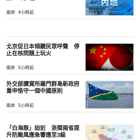
兩岸
4小時前
北京促日本傾聽民眾呼聲 停
止在核問題上玩火
兩岸
5小時前
外交部讚賞所羅門群島新政府
重申恪守一個中國原則
兩岸
5小時前
「白海豚」迫近 浙閩兩省提
升防颱風應急響應至3級