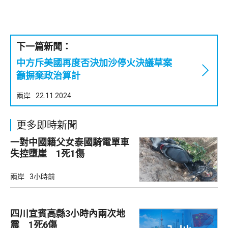
下一篇新聞：
中方斥美國再度否決加沙停火決議草案
籲摒棄政治算計
兩岸
22.11.2024
更多即時新聞
一對中國籍父女泰國騎電單車
失控墮崖 1死1傷
兩岸
3小時前
四川宜賓高縣3小時內兩次地
震 1死6傷