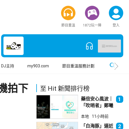
節目重溫
1872玩一陣
登入
搜尋
DJ主持
my903.com
節目重溫服務計劃
機拍下
至 Hit 新聞排行榜
藥倍安心風波｜
1
「吹哨者」鄭曦
琳踢保 警：仍
本地
11小時前
進行刑事調查
「白海豚」逼近
2