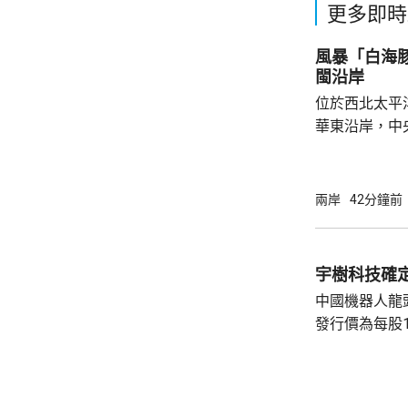
更多即時
風暴「白海
閩沿岸
位於西北太平
華東沿岸，中
「白海豚」將
西方向移動，
日間穿過琉球
兩岸
42分鐘前
逐漸向華東沿
早上在浙江到
度為颱風或強
宇樹科技確定
動，強度逐漸
中國機器人龍
續帶來的降雨較
發行價為每股1
元。網上及網
為下周三。 宇樹科技今次IPO採用戰略配售、
網下發行與網