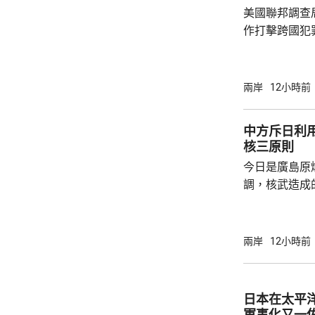
美國聯邦調查
作打擊跨國犯
調，中方對與
放態度，願意
神，與美方開
兩岸
12小時前
展開聯合抓捕
詢問。
中方斥日利
核三原則
今日是廣島原
調，核武造成
爆的特定背景
略擴張的教訓必須警鐘
右翼勢力長期
兩岸
12小時前
受害者」身份
本侵略周邊國
脫侵略罪責，
日本在太平
尋求美國強化
軍事化又一