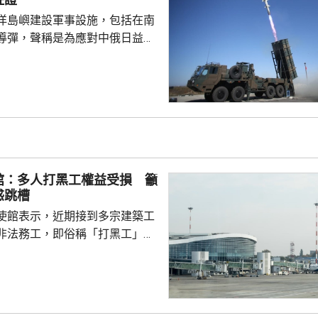
相官邸高官甚至叫囂謀...
洋島嶼建設軍事設施，包括在南
導彈，聲稱是為應對中俄日益頻
。中國外交部發言人林劍批評日
加速再軍事化的又一佐證，敦促
抹黑，切實反躬自省，認真汲取
在錯誤道路越走越遠。 林劍
日本肆意侵略擴張，犯下滔天罪
國和世界帶來深重災難，時至今
省歷史，還故技重施，不斷炮製
館：多人打黑工權益受損 籲
虛假敘事，掩蓋持續強軍擴...
惑跳槽
使館表示，近期接到多宗建築工
非法務工，即俗稱「打黑工」，
侵害的案件報告，提醒在當地的
嚴格遵守中國和以色列勞務合作
地法律規定，簽訂正規勞務合
應保險，持有效工作簽證合法務