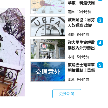
華東 料最快周
日登陸浙閩
兩岸
10小時前
歐洲足協：恩芬
3
天奴道歉 改變
不了抵制世界盃
國際
8小時前
立場
嶺大學生會解散
4
稱校內外形勢出
現變化
本地
5小時前
東涌巴士電單車
5
相撞鐵騎士重傷
巴士司機涉危駕
本地
9小時前
被捕
更多新聞