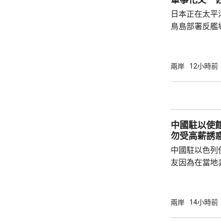
核三原則」，首
日本正在太平
鳥島部署反艦
繁的軍事行動
方有關行徑是
日方停止造謠
兩岸
12小時前
歷史教訓，不要
說，二戰時期
行，為亞洲鄰
日不僅拒絕反
中國駐以使
周邊國家威脅等
勿受高薪誘
中國駐以色列
友因為在當地
而導致權益受
建築工人務必
政策要求和當
兩岸
14小時前
同，並投保相