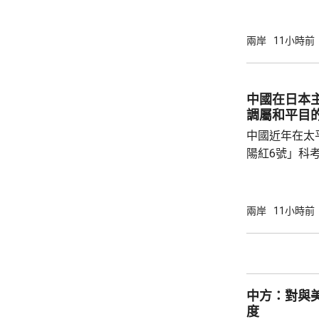
告，對美國網絡安
Network
公告指，為保
兩岸
11小時前
行，防範網絡
依據《國家安
拓產品實施網絡安全審
中國在日本
美國採取5項
調屬和平目
兩用物項對出口管
中國近年在太
陽紅6號」科
的專屬經濟區
海底開採潛在
林劍回應說，
兩岸
11小時前
和平目的，嚴
人類對海洋的
益。 至於中國航母「遼寧艦」去年6月進入太
平洋區域，林
中方：對與
防政策，中國軍
度