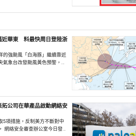
040多萬股，擬發行數量佔發行後
0%。網上初始發行數量為647
始發行數量為2580多萬股，初始
約為809萬股。發行完成後，宇
.
逼近華東 料最快周日登陸浙
洋的強颱風「白海豚」繼續靠近
央氣象台改發颱風黃色預警，預
明日日間穿過琉球群島後移入東
速度減慢，可能周日下午至下周
到福建北部沿岸地區登陸，風力
北移動，並逐漸減弱；亦有可能
派拓公司在華產品啟動網絡安
迴旋2至3日；或北上與西風帶系
為北方帶來時間長、範圍大的風
取5項措施，反制美方不斷對中
洋預報台發布海浪橙...
， 網絡安全審查辦公室今日發公