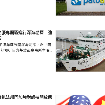
全公司、派拓（Palo Alto
s）在華銷售產品啟動網絡安全審查。
障關鍵信息基礎設施安全穩定運
安全風險隱患，維護國家安全，
全法》及《網絡安全法》，對派
查。 商務部昨日宣布對
主張專屬區進行深海勘探 強
反制措施，包括加強無人機相關
的
...
平洋海域展開深海勘探，派「向
考船接近日方基於南鳥島所主張
。被問到中方是否計劃在太平洋
的稀土資源，中國外交部發言人
中方開展的海洋科研活動服務是
格遵守國際法規定，旨在提升全
科學認知、促進國際社會整體利
劍強調，中國一貫奉行防禦性國
美執法部門加強對話持開放態
艦在有關海域活動完全符...