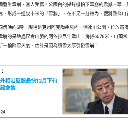
園發生雪崩，無人受傷。公園內的攝錄機拍下雪崩的震撼一幕，
瀉，形成一道幾十米的「雪牆」，在不足一分鐘內，便將整條山
四傍晚約6時，現場是克州阿克陶縣境內一個冰川公園，位於高
雪崩的是地處昆侖山脈的阿依拉尼什雪山，海拔6678米，山頂
新一輪降雪天氣，估計是因為積雪太厚引發雪崩。
：
外相岩屋毅最快12月下旬
毅會談
024