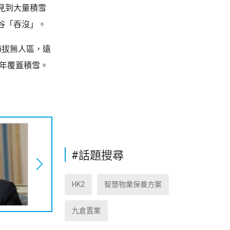
見到大量積雪
谷「吞沒」。
海拔無人區，遠
常年覆蓋積雪。
#話題搜尋
HK2
智慧物業保養方案
九倉置業