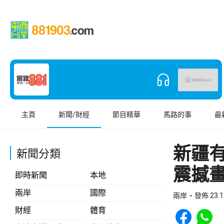
主頁
新聞/財經
節目精華
馬路的事
最
新疆
新聞分類
震撼
即時新聞
本地
兩岸
國際
兩岸
發佈 23.1
Share to Face
Share t
財經
體育