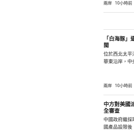
開發行新股4
兩岸
10小時前
總股本比例為1
萬股，網下初
戰略配售數量
樹科技總股本..
「白海豚」
閩
位於西北太平
華東沿岸，中
計「白海豚」
海，之後移動
一早上在浙江
兩岸
10小時前
12至14級。 中央氣象台研判，「白海豚」登
陸後繼續向西
中方對美國
西行，在南方
全審查
統結合，可能
中國政府繼採
雨影響。國家海
國產品設限後