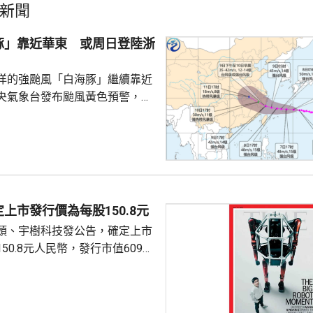
新聞
豚」靠近華東 或周日登陸浙
洋的強颱風「白海豚」繼續靠近
央氣象台發布颱風黃色預警，指
以每小時15至20公里的速度向偏
強度變化不大或略有增強，今日
群島後移入東海，其後移速減慢
海靠近，可能後日下午至下周一
福建北部沿海地區登陸，登陸強
颱風級，登陸後向西偏北方向移
上市發行價為每股150.8元
減弱。專家表示，「白海豚」後
頭、宇樹科技發公告，確定上市
強，風雨影響範圍較大，...
50.8元人民幣，發行市值609億
下申購日為下周一，繳款截止日
上發行相結合的方式進行，擬公