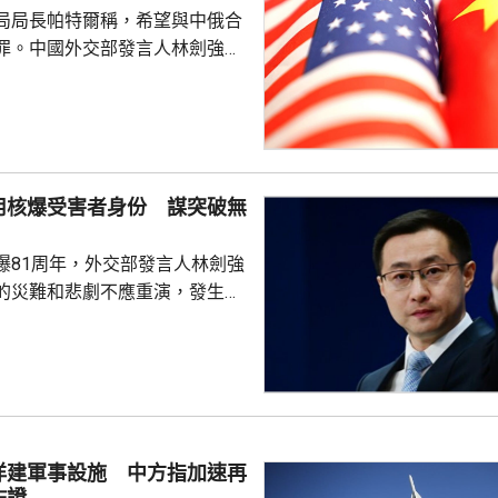
局局長帕特爾稱，希望與中俄合
罪。中國外交部發言人林劍強
美國執法部門加強對話溝通持開
繼續本著平等、尊重和互惠精
展執法領域合作。至於雙方是否
行動和人員交流，要向主管部門
用核爆受害者身份 謀突破無
爆81周年，外交部發言人林劍強
的災難和悲劇不應重演，發生核
更應反思銘記，日本軍國主義侵
長鳴。 林劍批評，日本
篡改歷史事實，政治利用「核爆
標籤博取國際同情，刻意淡化日
家造成數千萬人民傷亡，妄圖洗
執政當局近來更企圖整軍擴武，
洋建軍事設施 中方指加速再
對日本的核保護、圖謀突破「無
佐證