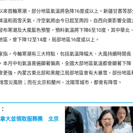
以來首輪寒潮，部分地區氣溫將急降16度或以上。新疆甘肅等部
降溫和雨雪天氣，冷空氣將由今日起至周四，自西向東影響全國
發布寒潮及大風藍色預警，預料氣溫將下降6至10度，其中華北
地區，會下降12至14度，局部地區16度或以上。
家指，今輪寒潮有三大特點，包括氣溫降幅大、大風持續時間長
，本月中旬氣溫普遍顯著偏高，全國大部地區氣溫都會顯著下降
會更強，內蒙古東北部和黑龍江局部地區會有大暴雪，部份地區
警惕雪災風險；而在北京和蘭州、沈陽等城市，都會有降雪。
：
拿大並領取服務奬 北京