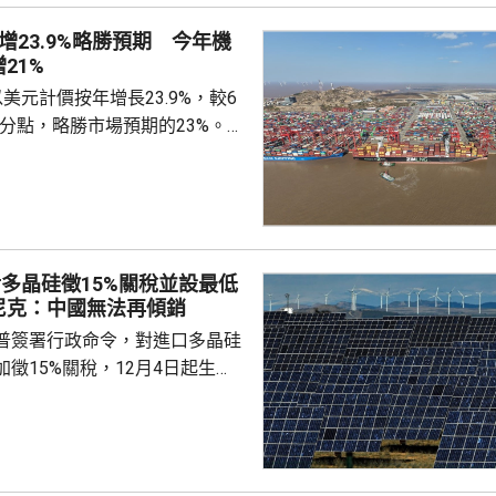
防風加固工作，同時防範強降雨
增23.9%略勝預期 今年機
、地質災害、中小河...
21%
美元計價按年增長23.9%，較6
百分點，略勝市場預期的23%。7
27.5%，較6月放緩8.5個百分
期的29.7%。7月貿易順差收窄
億美元，高於市場預期的1071億美
%，貿易順差7670億人民幣。 首
多晶硅徵15%關稅並設最低
口多7成 3D打印機倍增 海關
尼克：中國無法再傾銷
今年首...
普簽署行政命令，對進口多晶硅
徵15%關稅，12月4日起生
業在美國設廠，制衡中國的晶片
。特朗普又對進口多晶硅和相關
價格，其中多晶硅每公斤21美
100美元；太陽能電池每瓦22