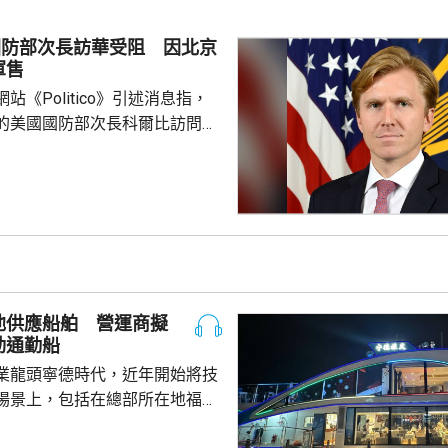
瓦38美仙。 公告又授權
劃，若企業承諾在美國建設、翻
國防部次長訪華受阻 因北京
硅、晶圓或太陽能電池等生產設
軍售
1月20日前...
站《Politico》引述消息指，
的美國國防部次長科爾比訪問中
，形容北京對此態度冷淡，原因
12月批准110億美元的對台軍
口限制、台海局勢，以至解放軍
活動而動盪不安，五角大樓官員
穩定兩國關係，他最近數月一直
問邀請，並在中國國防大學發表
池供應船舶 營運商擬
部官員與北...
動通勤船
業龍頭寧德時代，近年開始將技
場景上，包括在總部所在地福建
船用電池。 負責營運的文