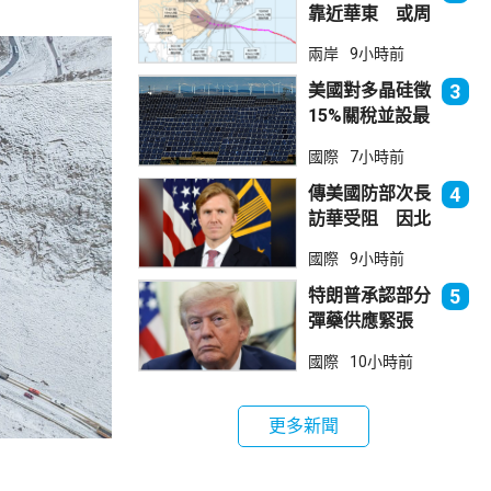
靠近華東 或周
日登陸浙閩沿岸
兩岸
9小時前
美國對多晶硅徵
3
15%關稅並設最
低價格 盧特尼
國際
7小時前
克：中國無法再
傾銷
傳美國防部次長
4
訪華受阻 因北
京不滿美對台軍
國際
9小時前
售
特朗普承認部分
5
彈藥供應緊張
稱霍峽協議未達
國際
10小時前
成
更多新聞