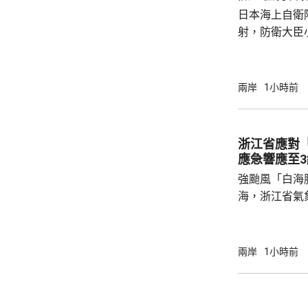
恐行動為背景的
日本海上自衛
訓練。至於「神
射，防衛大臣
峻、最複雜的
一種反擊手段
批評日方加快
兩岸
1小時前
獗、十分危險
日方所謂周邊
守防衛規制，加
浙江省應對「白海
說，真正威脅
應急響應至3
恰是日本國內謀
強颱風「白海
海，浙江省氣
正面登陸浙江
三級，要求各
化，預計今明
兩岸
1小時前
13級。明日
雨，局部有大
量大。 省氣象台表示，需加強回港避風船隻管