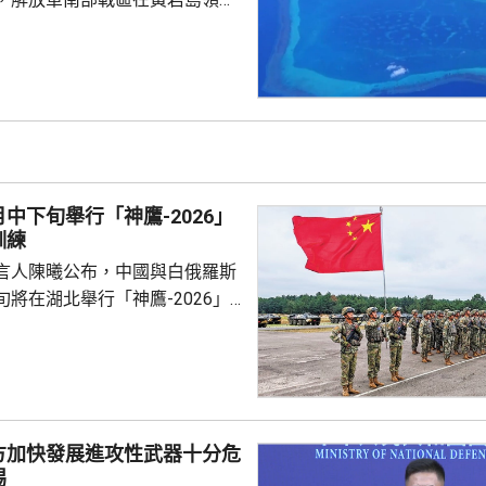
邊海空域組織海空聯合演訓，中
近海域組織維權執法管控演練，
 國防部新聞發言人陳
島是中國固有領土，中方持續、
使主權和管轄權，是唯一有權依
黃岩島領海基線的國家，譴責菲
犯中國領土主權，違反國際法與
中下旬舉行「神鷹-2026」
則，非法無效，而中方組織...
訓練
言人陳曦公布，中國與白俄羅斯
將在湖北舉行「神鷹-2026」
練，以聯合城鎮反恐行動為課
偵察與反偵察、奪控與防衛、清
練，是雙方第4次舉行有關系列
一步提升參訓部隊實戰能力，加
演是在前年
方加快發展進攻性武器十分危
白俄羅斯布列斯特附近舉行以反
惕