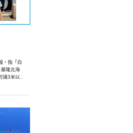
報，指「白
日基隆北海
可達3米以
響，台灣多地
高溫，台北