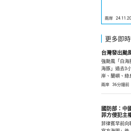
兩岸
24.11.2
更多即時
台灣發出颱
強颱風「白海
海豚」過去3
岸、蘭嶼、綠
上，其中北部
兩岸
36分鐘前
天氣高溫炎熱
市、...
國防部：中
菲方侵犯主
菲律賓早前向
官方海圖」後