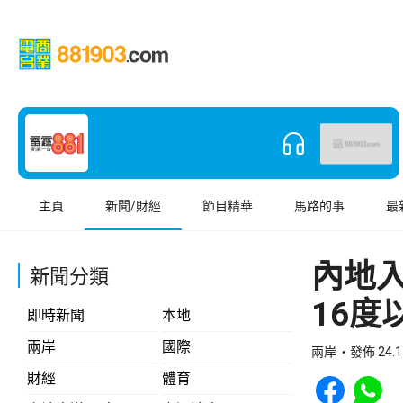
主頁
新聞/財經
節目精華
馬路的事
最
內地
新聞分類
16度
即時新聞
本地
兩岸
國際
兩岸
發佈 24.1
Share to Face
Share t
財經
體育