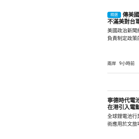
美仙；太陽能組件每
商務部制定計
傳美
精選
新或擴建多晶
不滿美對台
施，並在2029年
美國政治新聞網
負責制定政策
國的計劃受阻
是不滿華府去年
售案。 報道指，科爾比認為美中關係過去一年
兩岸
9小時前
因為關稅、出
在南海的軍事
訪問中國有助
爭取中方的訪
寧德時代電
演講，要求國防
在港引入電
全球鋰電池行
術應用於文旅
寧德，研製電動觀光