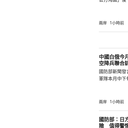
海、領空和周
國海警亦在附
被菲方批評是非法行為。
兩岸
1小時前
曦強調，黃岩
和平、有效行
據國際法宣布
方行徑嚴重侵
中國白俄今月
國際關係基本準
空降兵聯合
國防部新聞發
軍隊本月中下旬
空降兵聯合訓
題，主要開展
剿與固守等演
兩岸
1小時前
聯訓，有助進
強兩軍務實合作。 兩國對上一次軍
國防部：日
7月，當時在
險 值得警