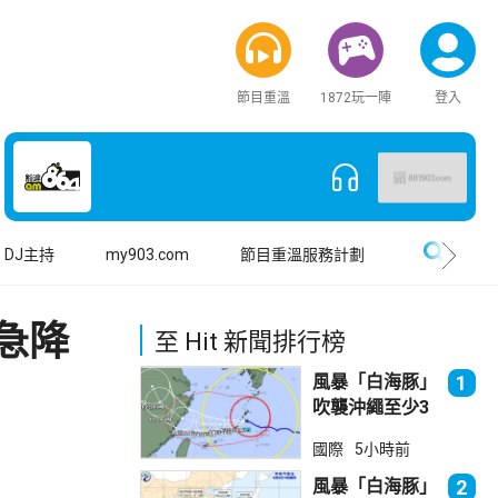
節目重溫
1872玩一陣
登入
搜尋
DJ主持
my903.com
節目重溫服務計劃
急降
至 Hit 新聞排行榜
風暴「白海豚」
1
吹襲沖繩至少3
傷 近500航班
國際
5小時前
取消
風暴「白海豚」
2