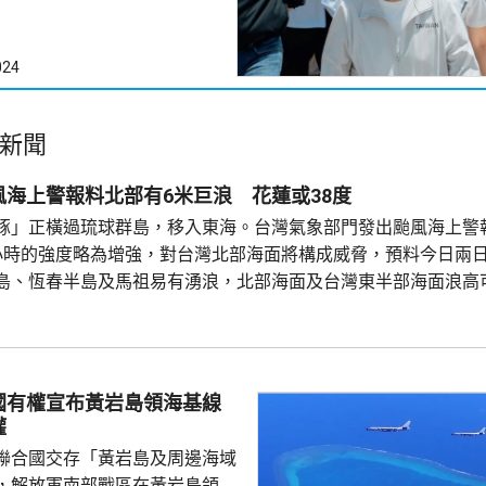
024
新聞
風海上警報料北部有6米巨浪 花蓮或38度
豚」正橫過琉球群島，移入東海。台灣氣象部門發出颱風海上警
小時的強度略為增強，對台灣北部海面將構成威脅，預料今日兩
島、恆春半島及馬祖易有湧浪，北部海面及台灣東半部海面浪高
沿海或有6米以上巨浪。 氣象部門又指，受颱風外圍環流沉降影
，宜蘭縣及花蓮縣可能出現焚風現象，花蓮縣可能出現攝氏38度
國有權宣布黃岩島領海基線
權
聯合國交存「黃岩島及周邊海域
，解放軍南部戰區在黃岩島領