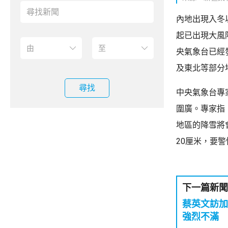
內地出現入冬
起已出現大風
央氣象台已經
及東北等部分
尋找
中央氣象台專
圍廣。專家指
地區的降雪將
20厘米，要
下一篇新聞
蔡英文訪加
強烈不滿