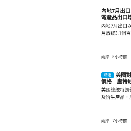
理、濱海設施
內地7月出口
可能引發的山洪
電產品出口增
內地7月出口以
月放緩3.1個
月進口按年增長
點，少過市場預
1成至1125
兩岸
5小時前
元。 以人民幣計價，7月出口升17.8%；進口
按年增長21.2
美國對
精選
7月電動汽車出
價格 盧特
總署數據顯示，
美國總統特朗
及衍生產品，加
效，以鼓勵企
和太陽能發展
產品設定最低
兩岸
7小時前
元；晶圓每公斤