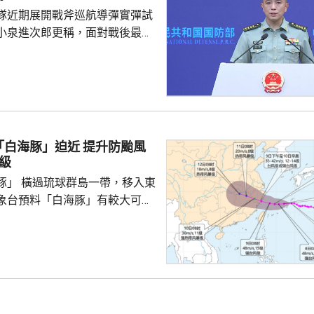
「雄鷹突擊-2024」陸軍聯合
隊近期展開戰斧巡航導彈實彈試
鷹」系列對上一次...
小泉進次郎更稱，面對戰後最嚴
安全環境，遠程導彈將成為日本
。國防部新聞發言人陳曦回應，
發展進攻性武器的動向日益猖
，值得地區國家高度警惕，強調
安全威脅只是突破和平憲法和專
速推進再軍事化的藉口。 陳曦
豚」迫近 提升防颱風
日本安全、地區和平穩定的，恰
級
求擴軍備武、加速再軍事化...
豚」 橫過琉球群島一帶，移入東
象台預料「白海豚」有較大可能
，中午起提升防颱風應急響應至
地各部門密切關注颱風發展變
兩日，東海海域風力將達到10至
下午起，浙江沿海地區將有大雨暴
暴雨，降雨影響時間長，累計雨