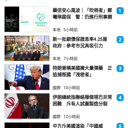
藥倍安心風波｜「吹哨者」鄭
1
曦琳踢保 警：仍進行刑事調
查
本地
5小時前
新一批銀債保證息率4.25厘
2
政府：參考市況具吸引力
本地
7小時前
特朗普稱美國擁大量彈藥 正
3
追捕叛國「洩密者」
國際
10小時前
伊朗總統指聯絡穆傑塔巴非常
4
困難 斥有人試圖製造分裂
國際
12小時前
中方斥美國渲染「中國威
5