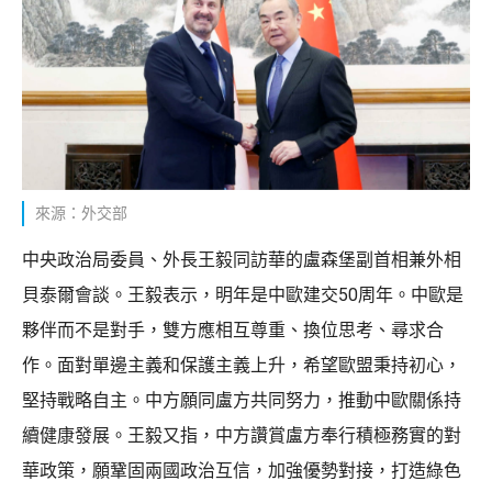
來源：外交部
中央政治局委員、外長王毅同訪華的盧森堡副首相兼外相
貝泰爾會談。王毅表示，明年是中歐建交50周年。中歐是
夥伴而不是對手，雙方應相互尊重、換位思考、尋求合
作。面對單邊主義和保護主義上升，希望歐盟秉持初心，
堅持戰略自主。中方願同盧方共同努力，推動中歐關係持
續健康發展。王毅又指，中方讚賞盧方奉行積極務實的對
華政策，願鞏固兩國政治互信，加強優勢對接，打造綠色