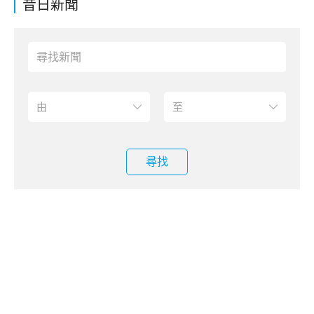
昔日新聞
尋找