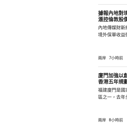
船舶實施交通
據報內地對境
風，保障海上
滙控倫敦股
內地傳媒財新
境外保單收益
往的監管漏洞
業人士指，北
象包括分紅收
兩岸
7小時前
述保險業人士
標準，並非市
廈門加強以
稅，可能取決
香港五年規
的效率；若保
福建廈門是國
區之一，去年
民幣，按年增長
元人民幣，按
創新科技引領
兩岸
8小時前
驗室等，預料科研