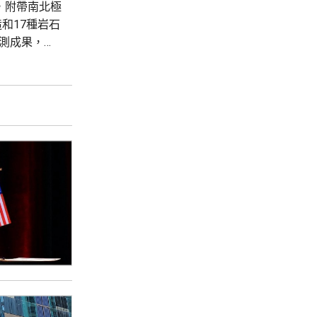
米，附帶南北極
和17種岩石
測成果，兼
肯紀起始年