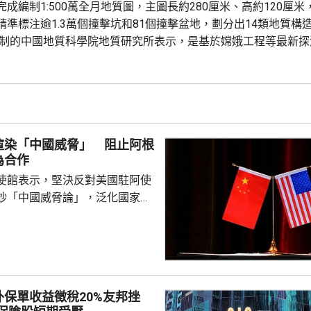
成編制1:500萬全月地質圖，主圖長約280厘米、高約120厘
準標注逾1.3萬個撞擊坑和81個撞擊盆地，劃分出14類地質構造
編制的中國地質科學院地質研究所表示，是基於嫦娥工程等最新探
與直觀性，在三方面實現系統創新；包括修正「月球時鐘」。艾
3億年，酒海紀起始年齡調整為41.7億年，雨海紀起...
渲染「中國威脅」 阻止阿根
為合作
使館表示，堅決反對美國駐阿使
炒「中國威脅論」，泛化國家安
銷簽證方式阻止阿方企業與中國
正常合作，做法反映美方的傲慢
尊重他國主權並嚴重破壞自由市
美國一貫標榜民主自由價值觀，
外國民營企業在第三國的正常生
保單收益徵稅20%友邦挫
偽本質暴露無遺，敦促美方端正