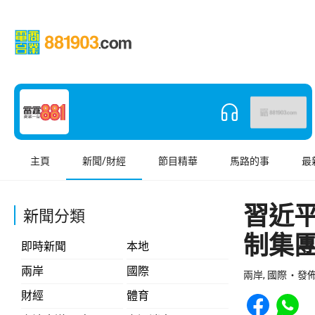
主頁
新聞/財經
節目精華
馬路的事
最
習近
新聞分類
制集
即時新聞
本地
兩岸
國際
兩岸, 國際
發佈 
Share to Face
Share t
財經
體育