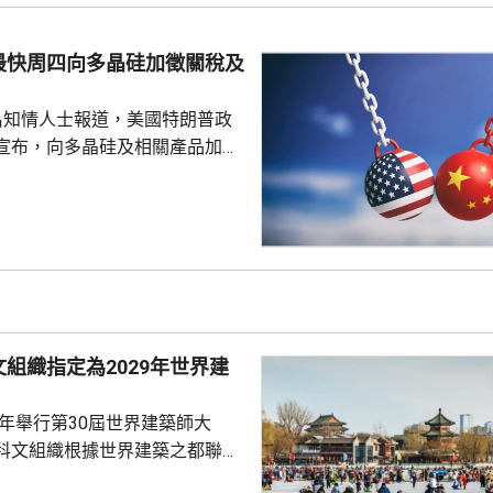
然資源，廈門亦建設全國唯一省
區，採用「政府統籌+市場化營
最快周四向多晶硅加徵關稅及
計已完成13個項目，並有54個重
..
名知情人士報道，美國特朗普政
宣布，向多晶硅及相關產品加徵
並對多晶硅、晶圓、電池及組件，
定最低進口價格。 多晶硅是
導體的關鍵原材料，華府的行動
國，以保護美國的多晶硅業界。
白宮都未對報道置評。
組織指定為2029年世界建
9年舉行第30屆世界建築師大
科文組織根據世界建築之都聯合
指定北京為2029年「世界建築之