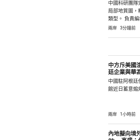
中國科研團隊完
局部地質圖，精
類型。 負責
顧科學嚴謹性
兩岸
3分鐘前
齡調整為43.
中方斥美國
廷企業與華
中國駐阿根廷
館近日蓄意煽
全概念，以吊
華為公司開展
與偏見，極不
兩岸
1小時前
場原則，批評
卻容不下一間
內地擬向境外
存和發展，虛