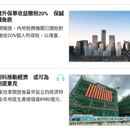
管制，呼籲船舶選擇安全水域避
外保單收益徵稅20% 保誠
安全。
價急跌
網報道，內地稅務機關已開始對
徵收20%個人所得稅，以堵塞以
。報道引述稅務律師和香港保險
京和杭州已有徵稅案例，徵稅對
益和預繳保費利息收益。報道引
指，目前被徵稅的案例沒有明確
場一般認為的大額保單才被徵
創科推動經濟 或可為
於地方稅務當局接觸和處理數據
劃提意見
單退出和有退出收益，而當地稅
家改革開放後最早設立的經濟特
務局又有數據處理能力，就會徵稅。 受消...
全年地區生產總值達8980億元人
5.7%；今年首季則逾2226億
季增幅6.3%。當地近年加強透過
工程，加快建設多個科學城和實
投入將增超過3.5%。 為善