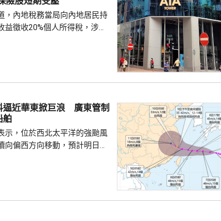
：保險股短期受壓
霸權行徑和政治操弄。 中方又
道，內地稅務當局向內地居民持
廷大使拉梅拉斯4月時亦...
收益徵收20%個人所得稅，涉及
紅及預繳保費利息等收益。報道
州已有初步執法個案，但目前措
，具體適用範圍有待官方說明。
及銀行股表現。在英國上市的保
跌13%，滙豐倫敦亦曾跌7%，收
渣打倫敦曾跌7%，收市跌1.6%。
料逼近華東掀巨浪 廣東管制
邦保險(01299.HK)跌逾8%，
船舶
表示，位於西北太平洋的強颱風
續向偏西方向移動，預計明日日
島後移入東海，逐漸向華東沿海
象台發布颱風藍色預警。國家海
海浪橙色警報，預料未來一日東
6至10米巨浪，浙江近岸海域將
大浪。 廣東海事局決定
起，對經過台灣海峽南口北上的