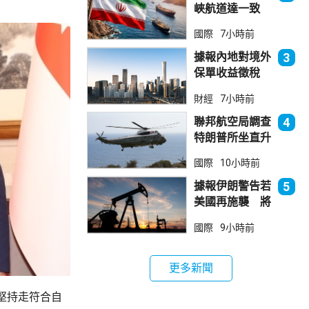
峽航道達一致
大部分經伊朗領
國際
7小時前
海
據報內地對境外
3
保單收益徵稅
20% 保誠滙控
財經
7小時前
倫敦股價急跌
聯邦航空局調查
4
特朗普所坐直升
機遭遇的飛行安
國際
10小時前
全事件
據報伊朗警告若
5
美國再施襲 將
攻擊波斯灣地區
國際
9小時前
能源設施
更多新聞
堅持走符合自