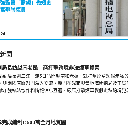
加強監管「霸總」微短劇
富攀附權貴
024
新聞
副局長訪越南老撾 商打擊跨境非法煙草貿易
局副局長劉三江一連5日訪問越南和老撾，就打擊煙草製假走私
，與兩國有關部門深入交流，期間在越南與當地海關總局及工貿
就加強執法協作和情報信息互通、嚴厲打擊煙草製假走私跨境犯
牌捲煙商標違法行為等深入交流。劉三江說，希望充分發揮北部
，深化信息共享和情報互通。 劉三江在老撾亦與當地公安部有關
完成編制1:500萬全月地質圖