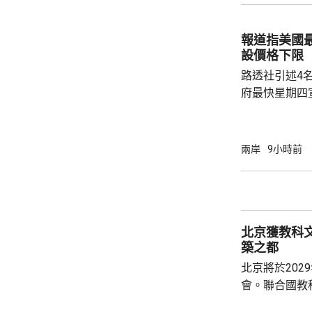
用沿海城市天
級海洋高新園
報道指美國
運」模式，累
設價格下限
點推進項目，總.
路透社引述4
府最快星期四
15%關稅，
以及太陽能板等設
太陽能板和半
兩岸
9小時前
相信是針對中
美國商務部與
北京獲教科文
築之都
北京將於202
會。聯合國教
委員會推薦，