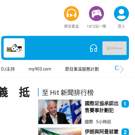
節目重溫
1872玩一陣
登入
搜尋
DJ主持
my903.com
節目重溫服務計劃
義 抵
至 Hit 新聞排行榜
國際足協承認出
1
售賽事計劃犯
錯 惟仍全力支
國際
5小時前
持恩芬天奴
伊朗與阿曼就霍
2