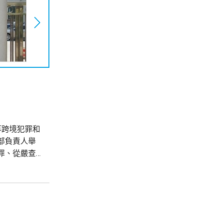
等跨境犯罪和
部負責人舉
罪、從嚴查
灣海域聯合
負責人舉行