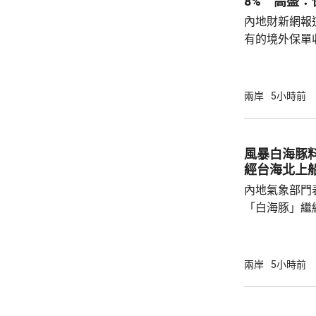
8% 高盛
對華認知，停止
內地財新網報
指，美國駐阿根
有的境外保單
香港保單的分
指，北京及杭
施未普遍推行
兩岸
5小時前
消息拖累保險
誠股價一度急
市跌4.7%，
風暴白海豚
至於今早港股，友
經台海北上
報71...
內地氣象部門
「白海豚」繼
間穿過琉球群
靠近。中央氣
洋預報台發布
兩岸
5小時前
海東部將出現
出現2至3米的中浪到
今日下午6時