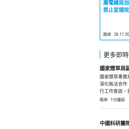
廣電總局
禁止宣揚炫
兩岸
26.11.2
更多即時
國家煙草局
國家煙草專賣
深化執法合作
行工作會談，
處仿冒中國品
兩岸
1分鐘前
巡邏機制作用
工作會...
中國科研團隊