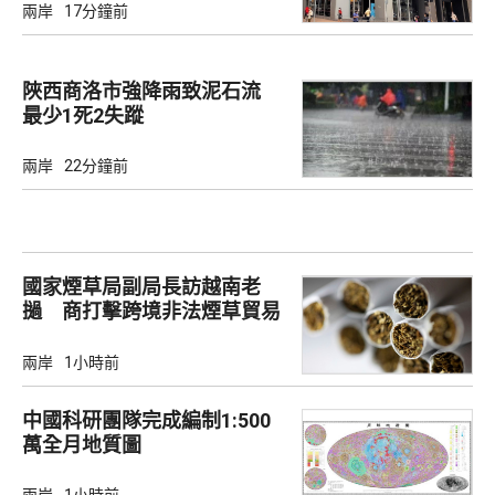
兩岸
17分鐘前
陜西商洛市強降雨致泥石流
最少1死2失蹤
兩岸
22分鐘前
國家煙草局副局長訪越南老
撾 商打擊跨境非法煙草貿易
兩岸
1小時前
中國科研團隊完成編制1:500
萬全月地質圖
兩岸
1小時前