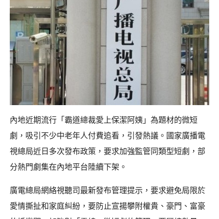
內地近期流行「霸道總裁愛上保潔阿姨」為題材的微短
劇，吸引不少中老年人付費追看，引發熱議。國家廣播電
視總局近日多次發布政策，要求加強監管同類型短劇，部
分熱門劇集在內地平台陸續下架。
廣電總局網絡視聽司最新發布管理提示，要求避免局限於
愛情撕扯和家庭糾紛，要防止宣揚攀附權貴、豪門、富豪