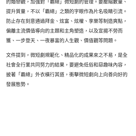
的婚戀觀，加強對「霸總」微短劇的管理。要壓縮數量、
提升質量，不以「霸總」之類的字眼作為片名吸睛引流。
防止存在刻意通過拜金、炫富、炫權、享樂等制造爽點，
偏離主流價值導向的主題和主角塑造，以及宣揚不勞而
獲、一步登天、一夜暴富的人生觀、價值觀等問題。
文件提到，微短劇規範化、精品化的成果來之不易，是全
社會全行業共同努力的結果，要避免低俗和惡趣味內容，
披著「霸總」外衣橫行其道，衝擊微短劇向上向善向好的
發展態勢。