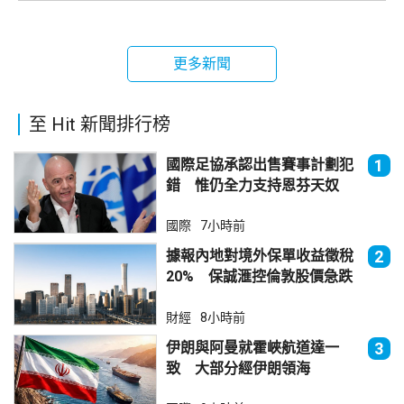
更多新聞
至 Hit 新聞排行榜
國際足協承認出售賽事計劃犯
1
錯 惟仍全力支持恩芬天奴
國際
7小時前
據報內地對境外保單收益徵稅
2
20% 保誠滙控倫敦股價急跌
財經
8小時前
伊朗與阿曼就霍峽航道達一
3
致 大部分經伊朗領海