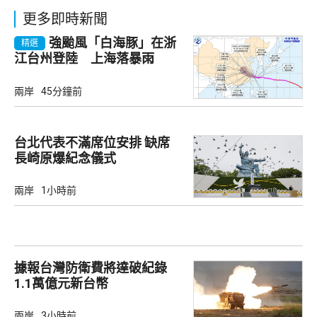
更多即時新聞
強颱風「白海豚」在浙
精選
江台州登陸 上海落暴雨
兩岸
45分鐘前
台北代表不滿席位安排 缺席
長崎原爆紀念儀式
兩岸
1小時前
據報台灣防衛費將達破紀錄
1.1萬億元新台幣
兩岸
3小時前