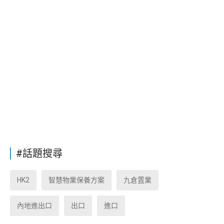
#話題搜尋
HK2
智慧物業保養方案
九倉置業
內地進出口
出口
進口