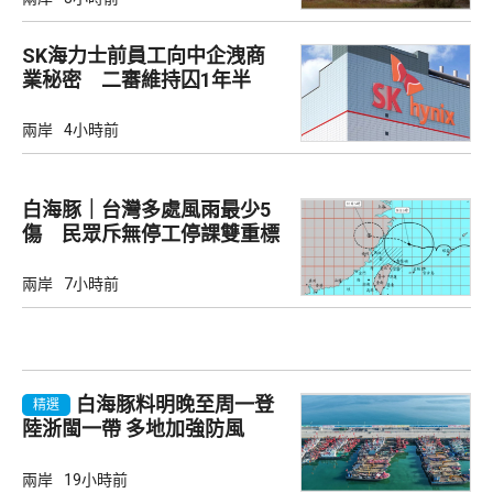
SK海力士前員工向中企洩商
業秘密 二審維持囚1年半
兩岸
4小時前
白海豚｜台灣多處風雨最少5
傷 民眾斥無停工停課雙重標
準
兩岸
7小時前
白海豚料明晚至周一登
精選
陸浙閩一帶 多地加強防風
兩岸
19小時前