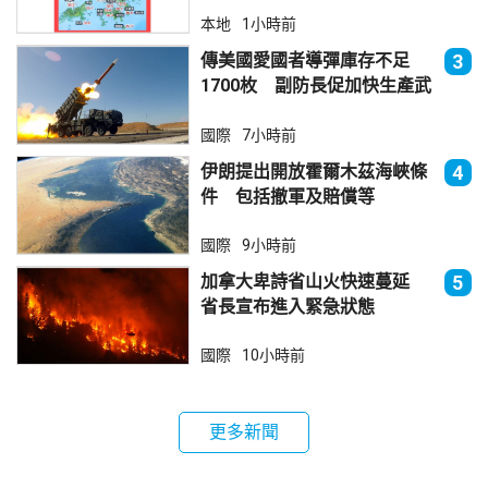
本地
1小時前
傳美國愛國者導彈庫存不足
3
1700枚 副防長促加快生產武
器
國際
7小時前
伊朗提出開放霍爾木茲海峽條
4
件 包括撤軍及賠償等
國際
9小時前
加拿大卑詩省山火快速蔓延
5
省長宣布進入緊急狀態
國際
10小時前
更多新聞