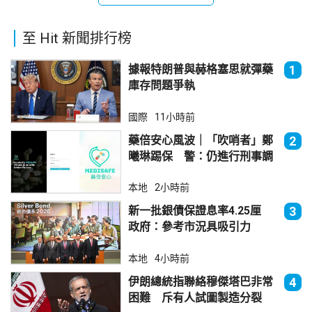
至 Hit 新聞排行榜
據報特朗普與赫格塞思就彈藥
1
庫存問題爭執
國際
11小時前
藥倍安心風波｜「吹哨者」鄭
2
曦琳踢保 警：仍進行刑事調
查
本地
2小時前
新一批銀債保證息率4.25厘
3
政府：參考市況具吸引力
本地
4小時前
伊朗總統指聯絡穆傑塔巴非常
4
困難 斥有人試圖製造分裂