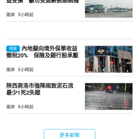
益受損 籲勿受高薪誘惑跳槽
兩岸
5小時前
內地擬向境外保單收益
精選
徵稅20% 保險及銀行股承壓
兩岸
5小時前
陜西商洛市強降雨致泥石流
最少1死2失蹤
兩岸
6小時前
更多新聞