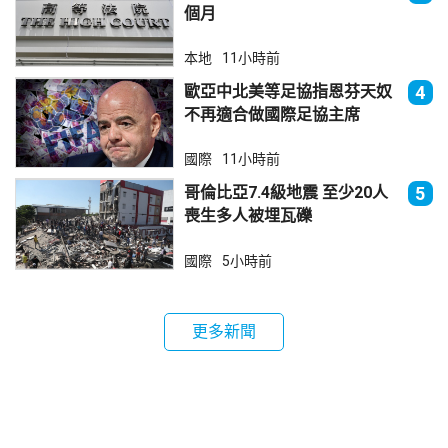
個月
本地
11小時前
歐亞中北美等足協指恩芬天奴
4
不再適合做國際足協主席
國際
11小時前
哥倫比亞7.4級地震 至少20人
5
喪生多人被埋瓦礫
國際
5小時前
更多新聞