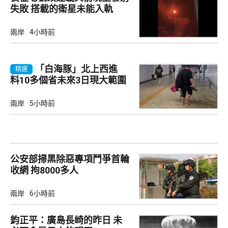
失敗 搭載的衛星未能入軌
兩岸
4小時前
「白海豚」北上西進
精選
料10多個省未來3日現大範圍
強降雨
兩岸
5小時前
公安部掃黑除惡專項鬥爭首輪
收網 拘8000多人
兩岸
6小時前
鈞正平：廣島長崎的昨日 未