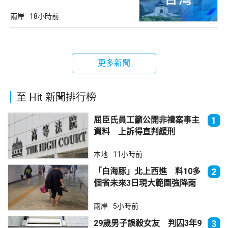
兩岸
18小時前
更多新聞
至 Hit 新聞排行榜
屈臣氏員工籲公開非禮案事主
1
資料 上訴得直判緩刑
本地
11小時前
「白海豚」北上西進 料10多
2
個省未來3日現大範圍強降雨
兩岸
5小時前
29歲男子誤殺女友 判囚3年9
3