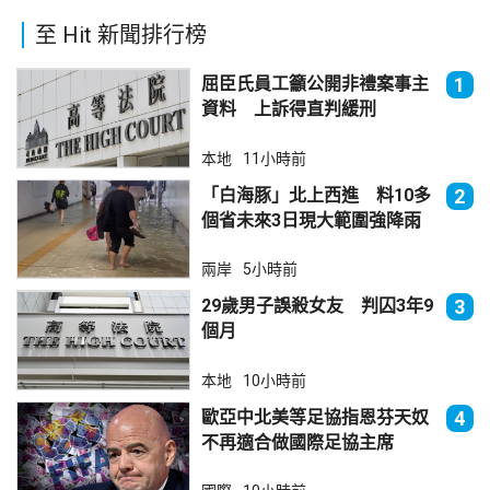
至 Hit 新聞排行榜
屈臣氏員工籲公開非禮案事主
1
資料 上訴得直判緩刑
本地
11小時前
「白海豚」北上西進 料10多
2
個省未來3日現大範圍強降雨
兩岸
5小時前
29歲男子誤殺女友 判囚3年9
3
個月
本地
10小時前
歐亞中北美等足協指恩芬天奴
4
不再適合做國際足協主席