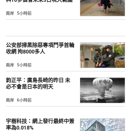
強降雨
兩岸
5小時前
公安部掃黑除惡專項鬥爭首輪
收網 拘8000多人
兩岸
5小時前
鈞正平：廣島長崎的昨日 未
必不會是日本的明天
兩岸
6小時前
宇樹科技：網上發行最終中簽
率為0.018%