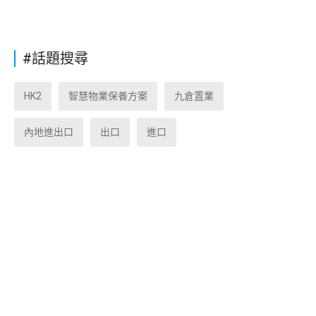
#話題搜尋
HK2
智慧物業保養方案
九倉置業
內地進出口
出口
進口