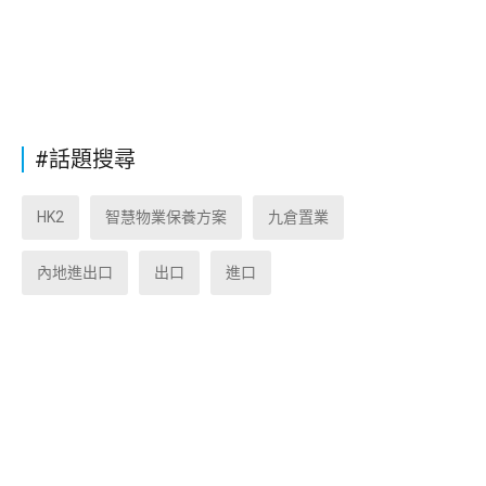
#話題搜尋
HK2
智慧物業保養方案
九倉置業
內地進出口
出口
進口