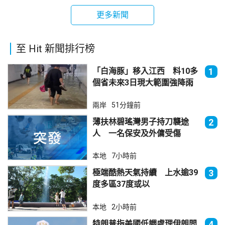
更多新聞
至 Hit 新聞排行榜
「白海豚」移入江西 料10多
1
個省未來3日現大範圍強降雨
兩岸
51分鐘前
薄扶林碧瑤灣男子持刀襲途
2
人 一名保安及外傭受傷
本地
7小時前
極端酷熱天氣持續 上水逾39
3
度多區37度或以
本地
2小時前
特朗普指美國低調處理伊朗問
4