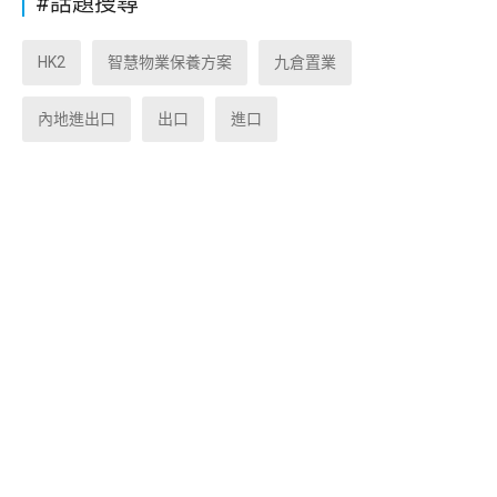
#話題搜尋
HK2
智慧物業保養方案
九倉置業
內地進出口
出口
進口