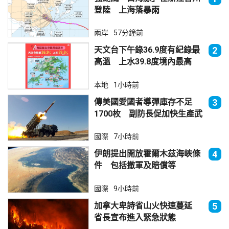
登陸 上海落暴雨
兩岸
57分鐘前
天文台下午錄36.9度有紀錄最
2
高溫 上水39.8度境內最高
本地
1小時前
傳美國愛國者導彈庫存不足
3
1700枚 副防長促加快生產武
器
國際
7小時前
伊朗提出開放霍爾木茲海峽條
4
件 包括撤軍及賠償等
國際
9小時前
加拿大卑詩省山火快速蔓延
5
省長宣布進入緊急狀態