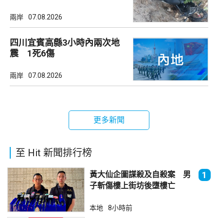
兩岸
07.08.2026
四川宜賓高縣3小時內兩次地
震 1死6傷
兩岸
07.08.2026
更多新聞
至 Hit 新聞排行榜
黃大仙企圖謀殺及自殺案 男
1
子斬傷樓上街坊後墮樓亡
本地
8小時前