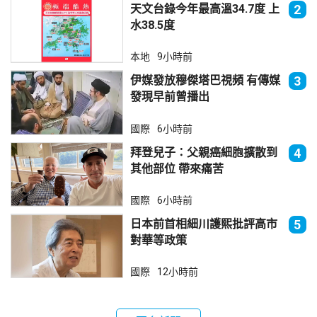
天文台錄今年最高溫34.7度 上
2
水38.5度
本地
9小時前
伊媒發放穆傑塔巴視頻 有傳媒
3
發現早前曾播出
國際
6小時前
拜登兒子：父親癌細胞擴散到
4
其他部位 帶來痛苦
國際
6小時前
日本前首相細川護熙批評高市
5
對華等政策
國際
12小時前