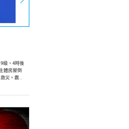
主體房屋倒
人救災。震區
作正在緊張