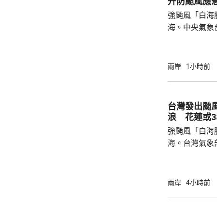
升防颱風應
中方願同所羅
強颱風「白海
重、共同發展
海。中央氣象
國...
海豚」可能後
建北部沿海地
午及下午4時
兩岸
1小時前
福建省氣象台
建寧德一帶沿
目已全部停工
台灣發出颱
域避風，泉州
浪 花蓮或3
浙江省氣象台預
強颱風「白海
海。台灣氣象
海豚」過去3
部海面將構成
岸、蘭嶼、綠
兩岸
4小時前
北部海面及台
上，其中北部沿
門又指，受颱