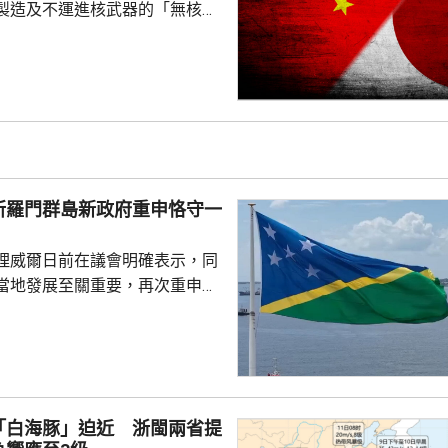
製造及不運進核武器的「無核三
77%民眾反對美國將核武器部署
共享」構想。在北京，外交部發
指，民調結果充分反映日本主流
核立場，對來之不易的和平與繁
本官員公然炒作「核選項」、試
三原則」，暴露出日本右翼勢力
治、軍事野心，是拿一億多日本
所羅門群島新政府重申恪守一
人民的未來豪賭。 林劍指出，民心不...
理威爾日前在議會明確表示，同
當地發展至關重要，再次重申所
府將恪守一個中國原則。在北
言人林劍回應指，世界上只有一
是中國領土不可分割的一部分，
門群島新政府重申堅定恪守一個
有力維護雙邊關係政治基礎，亦
「白海豚」迫近 浙閩兩省提
供了必要條件。 林劍表示，