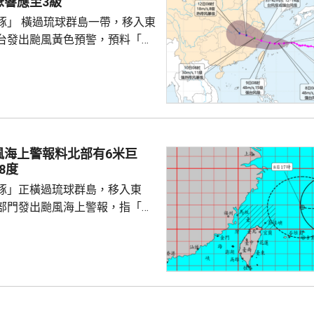
急響應至3級
門群島持續深化新時代相互尊
豚」 橫過琉球群島一帶，移入東
的全面戰略夥伴關係，推動兩
台發出颱風黃色預警，預料「白
日下午至下周一早上在浙江到福
區登陸。浙江同福建兩省先後中
，提升防颱風應急響應至三級。
預計，白海豚將在浙江寧波至福
海登陸。沿海115個水上工程項
，290艘施工船全部進入安全水
風海上警報料北部有6米巨
以北19條客渡運航線已停航。
8度
料「白海豚」有較...
豚」正橫過琉球群島，移入東
部門發出颱風海上警報，指「白
小時的強度略為增強，對台灣北
威脅，預料今日兩日基隆北海
島、恆春半島及馬祖易有湧浪，
灣東半部海面浪高可達3米以
海或有6米以上巨浪。 氣象部
風外圍環流沉降影響，台灣多地