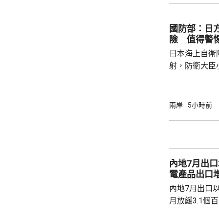
強兩軍務實合作。 兩國對上一次軍
7月，當時在
國防部：日
恐行動為背景的
險 值得警
訓練。至於「神
日本海上自衛
射，防衛大臣
峻、最複雜的
一種反擊手段
批評日方加快
兩岸
5小時前
獗、十分危險
日方所謂周邊
守防衛規制，加
說，真正威脅
內地7月出口
恰是日本國內謀
電產品出口增
內地7月出口以
月放緩3.1個
月進口按年增長