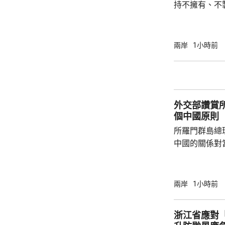
持不擁有、不
原則」；另有
至日本的「核
言人林劍回應
兩岸
1小時前
民意的鮮明反
榮的珍惜。日
圖突破「無核
日益膨脹的政
外交部讚賞
個中國原則
所羅門群島總
中國的關係對
羅門群島新政
京，外交部發
個中國，台灣
兩岸
1小時前
中方讚賞所羅
中國原則，將
浙江省應對
為深化彼此合作提