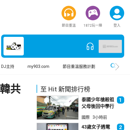
節目重溫
1872玩一陣
登入
搜尋
DJ主持
my903.com
節目重溫服務計劃
中韓共
至 Hit 新聞排行榜
泰國少年槍殺祖
1
父母後回中學行
兇 累計最少8
國際
3小時前
死23傷
43歲女子遇電
2