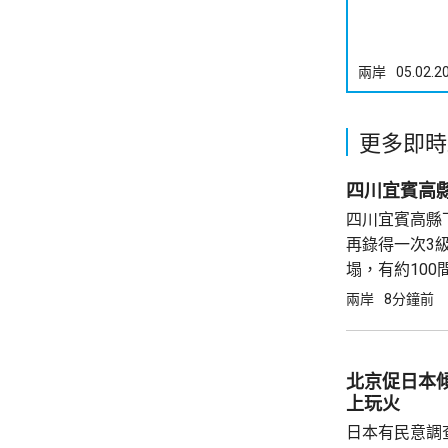
兩岸
05.02.2
更多即時
四川宜賓高縣下午在3小時內兩次地震
再錄得一次3
塌，有約10
電力、通信、
兩岸
8分鐘前
有序進行，
北京促日本
上玩火
日本有民意調