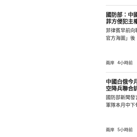
天氣高溫炎熱
國防部：中
現象，花蓮縣
菲方侵犯主
市...
菲律賓早前向
官方海圖」後
海、領空和周
國海警亦在附
被菲方批評是非法行為。
兩岸
4小時前
曦強調，黃岩
和平、有效行
中國白俄今月
據國際法宣布
空降兵聯合
方行徑嚴重侵
國防部新聞發
國際關係基本準
軍隊本月中下旬
空降兵聯合訓
題，主要開展
剿與固守等演
兩岸
5小時前
聯訓，有助進