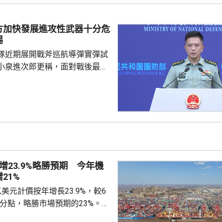
演是在前年
白俄羅斯布列斯特附近舉行以反
方加快發展進攻性武器十分危
「雄鷹突擊-2024」陸軍聯合
惕
鷹」系列對上一次...
隊近期展開戰斧巡航導彈實彈試
小泉進次郎更稱，面對戰後最嚴
安全環境，遠程導彈將成為日本
。國防部新聞發言人陳曦回應，
發展進攻性武器的動向日益猖
，值得地區國家高度警惕，強調
安全威脅只是突破和平憲法和專
速推進再軍事化的藉口。 陳曦
日本安全、地區和平穩定的，恰
增23.9%略勝預期 今年機
求擴軍備武、加速再軍事化...
21%
美元計價按年增長23.9%，較6
百分點，略勝市場預期的23%。7
27.5%，較6月放緩8.5個百分