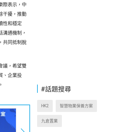
樂際表示，中
除干擾，推動
續性和穩定
話溝通機制，
，共同抵制脫
會議，希望雙
貿、企業投
。
#話題搜尋
HK2
智慧物業保養方案
九倉置業