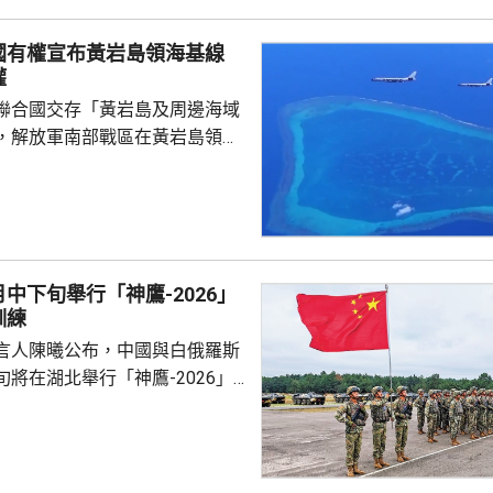
，宜蘭縣及花蓮縣可能出現焚風
國有權宣布黃岩島領海基線
可能出現攝氏38度高溫，台北
權
聯合國交存「黃岩島及周邊海域
，解放軍南部戰區在黃岩島領
邊海空域組織海空聯合演訓，中
近海域組織維權執法管控演練，
 國防部新聞發言人陳
島是中國固有領土，中方持續、
使主權和管轄權，是唯一有權依
中下旬舉行「神鷹-2026」
黃岩島領海基線的國家，譴責菲
訓練
犯中國領土主權，違反國際法與
言人陳曦公布，中國與白俄羅斯
則，非法無效，而中方組織...
將在湖北舉行「神鷹-2026」
練，以聯合城鎮反恐行動為課
偵察與反偵察、奪控與防衛、清
練，是雙方第4次舉行有關系列
一步提升參訓部隊實戰能力，加