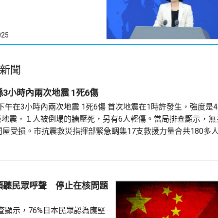
025
新聞
四川宜賓高縣3小時內兩次地震 1死6傷
 1死6傷 首次地震在1時許發生，強度是4.9級，4時後
級地震，１人被倒塌的牆壓死，另有6人輕傷。當局排查顯示，無
0間屋受損。市抗震救災指揮部緊急調集17支救援力量合共180多
燃氣、水利和居民供水設施運行正常。 當局指，抗震救災各項工
當地社會秩序穩定。
傾聽民眾呼聲 停止在核問題
查顯示，76%日本民眾認為應堅