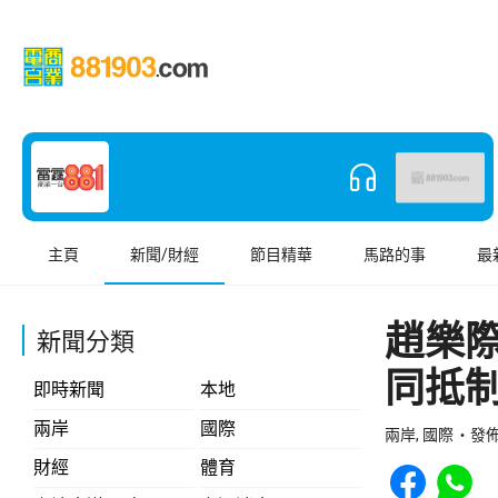
主頁
新聞/財經
節目精華
馬路的事
最
趙樂
新聞分類
同抵
即時新聞
本地
兩岸
國際
兩岸, 國際
發佈 
Share to Face
Share t
財經
體育