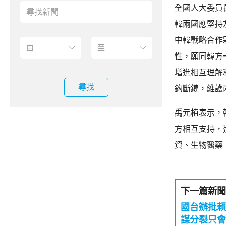
全國人大委員
韓兩國應堅持
中韓戰略合作
性，願同韓方
增進相互理解
尋找
鈎斷鏈，維護
禹元植表示，
方相互支持，
資、生物醫藥
下一篇新聞
國台辦批賴
謀分裂只會