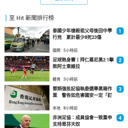
至 Hit 新聞排行榜
泰國少年槍殺祖父母後回中學
1
行兇 累計最少8死23傷
國際
5小時前
足球熱身賽丨拜仁慕尼黑2:1擊
2
敗阿士東維拉
體育
3小時前
鄧炳強批記協執委選舉黑箱作
3
業 警告如危害國安一定「釘
死你」
本地
8小時前
非洲足協：成員協會一致重申
4
支持恩芬天奴