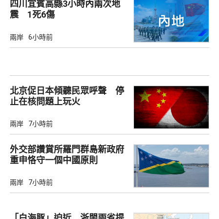
四川宜賓高縣3小時內兩次地
震 1死6傷
兩岸
6小時前
北京促日本傾聽民眾呼聲 停
止在核問題上玩火
兩岸
7小時前
外交部讚賞所羅門群島新政府
重申恪守一個中國原則
兩岸
7小時前
「白海豚」迫近 浙閩兩省提