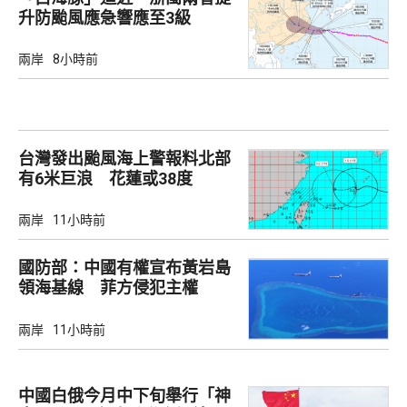
升防颱風應急響應至3級
兩岸
8小時前
台灣發出颱風海上警報料北部
有6米巨浪 花蓮或38度
兩岸
11小時前
國防部：中國有權宣布黃岩島
領海基線 菲方侵犯主權
兩岸
11小時前
中國白俄今月中下旬舉行「神