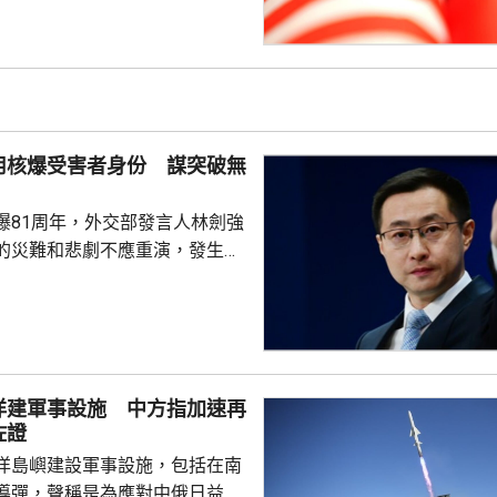
展執法領域合作。至於雙方是否
行動和人員交流，要向主管部門
用核爆受害者身份 謀突破無
爆81周年，外交部發言人林劍強
的災難和悲劇不應重演，發生核
更應反思銘記，日本軍國主義侵
長鳴。 林劍批評，日本
篡改歷史事實，政治利用「核爆
標籤博取國際同情，刻意淡化日
家造成數千萬人民傷亡，妄圖洗
洋建軍事設施 中方指加速再
執政當局近來更企圖整軍擴武，
佐證
對日本的核保護、圖謀突破「無
洋島嶼建設軍事設施，包括在南
相官邸高官甚至叫囂謀...
導彈，聲稱是為應對中俄日益頻