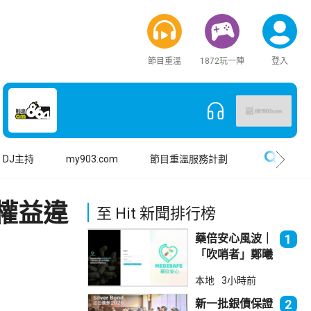
節目重溫
1872玩一陣
登入
搜尋
DJ主持
my903.com
節目重溫服務計劃
權益違
至 Hit 新聞排行榜
藥倍安心風波｜
1
「吹哨者」鄭曦
琳踢保 警：仍
本地
3小時前
進行刑事調查
新一批銀債保證
2