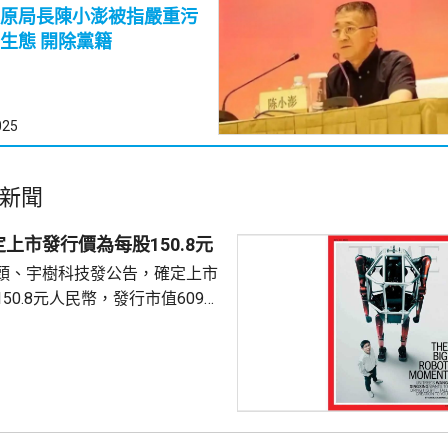
原局長陳小澎被指嚴重污
染資本市場生態 開除黨籍
025
新聞
上市發行價為每股150.8元
頭、宇樹科技發公告，確定上市
50.8元人民幣，發行市值609億
下申購日為下周一，繳款截止日
上發行相結合的方式進行，擬公
040多萬股，擬發行數量佔發行後
0%。網上初始發行數量為647