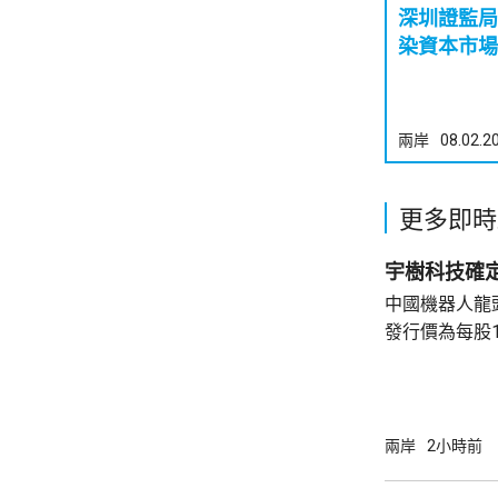
深圳證監局
兩岸
08.02.2
更多即時
宇樹科技確定
中國機器人龍
發行價為每股1
元。網上及網
為下周三。 宇樹科技今次IPO採用戰略配售、
網下發行與網
開發行新股4
兩岸
2小時前
總股本比例為1