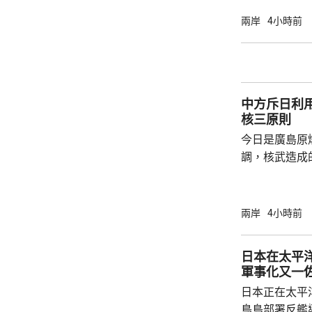
神，與美方開
兩岸
4小時前
展開聯合抓捕
詢問。
中方斥日利
核三原則
今日是廣島原
調，核武造成
爆的特定背景
略擴張的教訓必須警鐘
右翼勢力長期
兩岸
4小時前
受害者」身份
本侵略周邊國
日本在太平
脫侵略罪責，
軍事化又一
尋求美國強化
日本正在太平
核三原則」，首
鳥島部署反艦