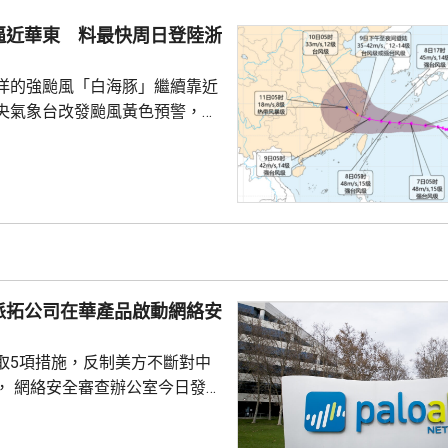
始發行數量為2580多萬股，初始
約為809萬股。發行完成後，宇
逼近華東 料最快周日登陸浙
.
洋的強颱風「白海豚」繼續靠近
央氣象台改發颱風黃色預警，預
明日日間穿過琉球群島後移入東
速度減慢，可能周日下午至下周
到福建北部沿岸地區登陸，風力
北移動，並逐漸減弱；亦有可能
迴旋2至3日；或北上與西風帶系
為北方帶來時間長、範圍大的風
派拓公司在華產品啟動網絡安
洋預報台發布海浪橙...
取5項措施，反制美方不斷對中
， 網絡安全審查辦公室今日發公
全公司、派拓（Palo Alto
s）在華銷售產品啟動網絡安全審查。