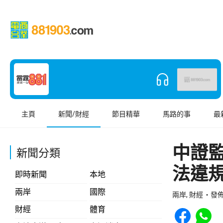
主頁
新聞/財經
節目精華
馬路的事
最
中證
新聞分類
法違
即時新聞
本地
兩岸
國際
兩岸, 財經
發佈 
Share to Face
Share t
財經
體育