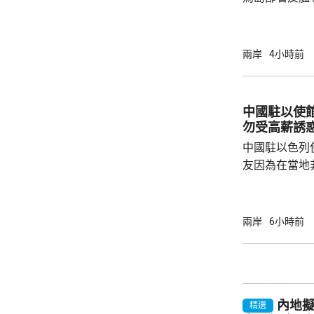
繁的軍事行動
方有關行徑是
日方停止造謠
兩岸
4小時前
歷史教訓，不要
說，二戰時期
行，為亞洲鄰
中國駐以使
日不僅拒絕反
勿受高薪誘
周邊國家威脅等
中國駐以色列
友因為在當地
而導致權益受
建築工人務必
政策要求和當
兩岸
6小時前
同，並投保相
工，踏實賺錢
和高薪誘惑，輕易跳槽。
注以色列方面
內地
越嚴厲的清理整
精選