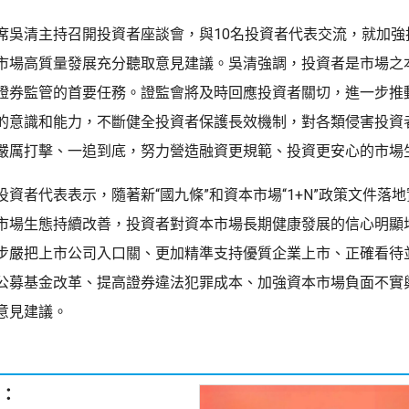
席吳清主持召開投資者座談會，與10名投資者代表交流，就加強
市場高質量發展充分聽取意見建議。吳清強調，投資者是市場之
證券監管的首要任務。證監會將及時回應投資者關切，進一步推
的意識和能力，不斷健全投資者保護長效機制，對各類侵害投資
嚴厲打擊、一追到底，努力營造融資更規範、投資更安心的市場
投資者代表表示，隨著新“國九條”和資本市場“1+N”政策文件落
市場生態持續改善，投資者對資本市場長期健康發展的信心明顯
步嚴把上市公司入口關、更加精準支持優質企業上市、正確看待
公募基金改革、提高證券違法犯罪成本、加強資本市場負面不實
意見建議。
：