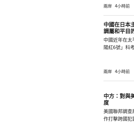
公告指，為保
兩岸
4小時前
行，防範網絡
依據《國家安
中國在日本
拓產品實施網絡安全審
調屬和平目
美國採取5項
中國近年在太
兩用物項對出口管
陽紅6號」科
的專屬經濟區
海底開採潛在
林劍回應說，
兩岸
4小時前
和平目的，嚴
人類對海洋的
益。 至於中國航母「遼寧艦」去年6月進入太
中方：對與
平洋區域，林
度
防政策，中國軍
美國聯邦調查
作打擊跨國犯
調，中方對與
放態度，願意