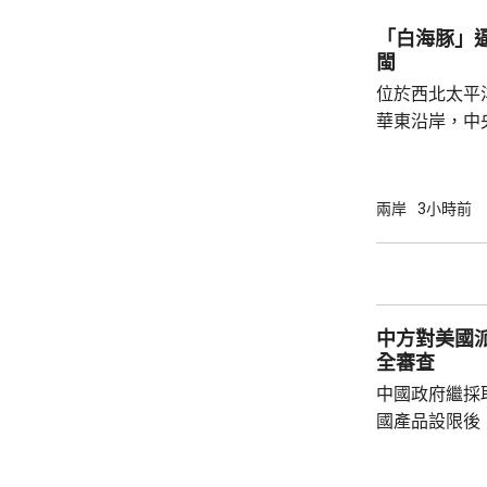
萬股，網下初
戰略配售數量
「白海豚」
樹科技總股本..
閩
位於西北太平
華東沿岸，中
計「白海豚」
海，之後移動
一早上在浙江
兩岸
3小時前
12至14級。 中央氣象台研判，「白海豚」登
陸後繼續向西
西行，在南方
統結合，可能
中方對美國
雨影響。國家海
全審查
中國政府繼採
國產品設限後
告，對美國網絡安
Network