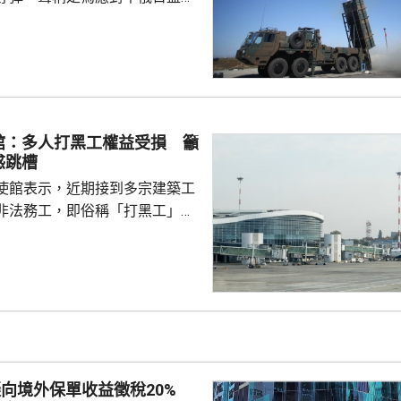
。中國外交部發言人林劍批評日
加速再軍事化的又一佐證，敦促
抹黑，切實反躬自省，認真汲取
在錯誤道路越走越遠。 林劍
日本肆意侵略擴張，犯下滔天罪
國和世界帶來深重災難，時至今
館：多人打黑工權益受損 籲
省歷史，還故技重施，不斷炮製
惑跳槽
虛假敘事，掩蓋持續強軍擴...
使館表示，近期接到多宗建築工
非法務工，即俗稱「打黑工」，
侵害的案件報告，提醒在當地的
嚴格遵守中國和以色列勞務合作
地法律規定，簽訂正規勞務合
應保險，持有效工作簽證合法務
，切勿輕信不法分子的虛假宣傳
 使館呼籲，要特別關
對「打黑工」行為，正採取越來
擬向境外保單收益徵稅20%
頓和打擊，凡被查處者均會...