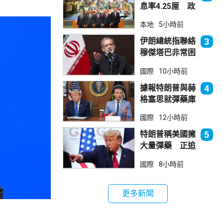
息率4.25厘 政
府：參考市況具
本地
5小時前
吸引力
伊朗總統指聯絡
3
穆傑塔巴非常困
難 斥有人試圖
國際
10小時前
製造分裂
據報特朗普與赫
4
格塞思就彈藥庫
存問題爭執
國際
12小時前
特朗普稱美國擁
5
大量彈藥 正追
捕叛國「洩密
國際
8小時前
者」
更多新聞