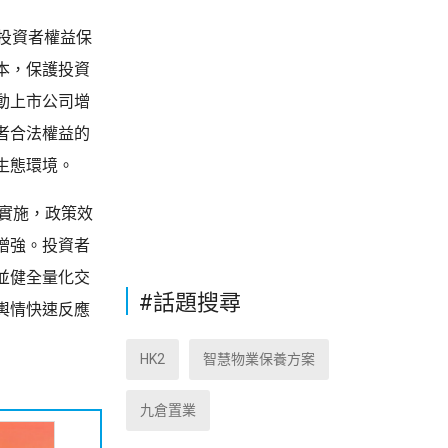
投資者權益保
本，保護投資
動上市公司增
者合法權益的
生態環境。
地實施，政策效
增強。投資者
並健全量化交
#話題搜尋
輿情快速反應
HK2
智慧物業保養方案
九倉置業