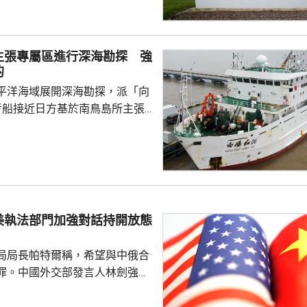
障關鍵信息基礎設施安全穩定運
安全風險隱患，維護國家安全，
全法》及《網絡安全法》，對派
主張專屬區進行深海勘探 強
查。 商務部昨日宣布對
的
反制措施，包括加強無人機相關
平洋海域展開深海勘探，派「向
...
考船接近日方基於南鳥島所主張
。被問到中方是否計劃在太平洋
的稀土資源，中國外交部發言人
中方開展的海洋科研活動服務是
格遵守國際法規定，旨在提升全
科學認知、促進國際社會整體利
美執法部門加強對話持開放態
劍強調，中國一貫奉行防禦性國
艦在有關海域活動完全符...
局局長帕特爾稱，希望與中俄合
罪。中國外交部發言人林劍強
美國執法部門加強對話溝通持開
繼續本著平等、尊重和互惠精